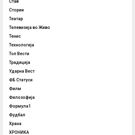
Став
Стории
Театар
Телевизија во Живо
Тенис
Технологија
Топ Вести
Традиција
Ударна Вест
ФБ Статуси
Филм
Филозофија
Формула1
Фудбал
Храна
ХРОНИКА