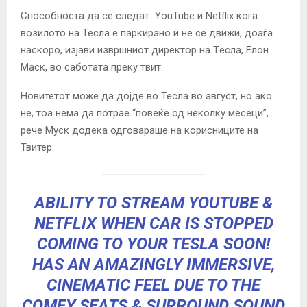
Способноста да се следат YouTube и Netflix кога
возилото на Тесла е паркирано и не се движи, доаѓа
наскоро, изјави извршниот директор на Tесла, Елон
Маск, во саботата преку твит.
Новитетот може да дојде во Тесла во август, но ако
не, тоа нема да потрае “повеќе од неколку месеци”,
рече Муск додека одговараше на корисниците на
Твитер.
ABILITY TO STREAM YOUTUBE &
NETFLIX WHEN CAR IS STOPPED
COMING TO YOUR TESLA SOON!
HAS AN AMAZINGLY IMMERSIVE,
CINEMATIC FEEL DUE TO THE
COMFY SEATS & SURROUND SOUND