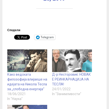
Сподели
Telegram
Како ведската
Д-р Несторовиќ: НОВАК
филозофија влијаеше на
Е РЕИНКАРНАЦИЈА НА
идејата на Никола Тесла
ТЕСЛА!
за „слободна енергија“
24/01/2022
18/06/2021
In "Занимливости"
In "Наука"