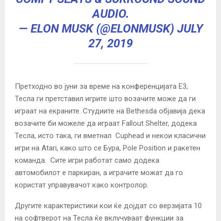
AUDIO.
— ELON MUSK (@ELONMUSK)
JULY
27, 2019
Претходно во јуни за време на конференцијата Е3,
Тесла ги претставил игрите што возачите може да ги
играат на екраните. Студиите на Bethesda објавија дека
возачите би можеле да играат Fallout Shelter, додека
Тесла, исто така, ги вметнал Cuphead и некои класични
игри на Atari, како што се Бура, Pole Position и ракетен
команда. Сите игри работат само додека
автомобилот е паркиран, а играчите можат да го
користат управувачот како контролор.
Другите карактеристики кои ќе дојдат со верзијата 10
на софтверот на Тесла ќе вклучуваат функции за