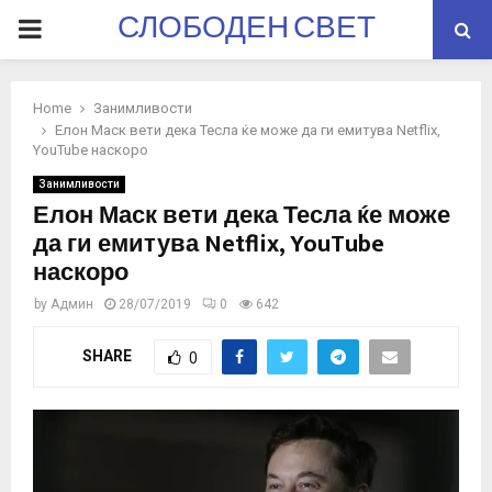
СЛОБОДЕН СВЕТ
PRIMARY
MENU
Home
Занимливости
Елон Маск вети дека Тесла ќе може да ги емитува Netflix,
YouTube наскоро
Занимливости
Елон Маск вети дека Тесла ќе може
да ги емитува Netflix, YouTube
наскоро
by
Админ
28/07/2019
0
642
SHARE
0