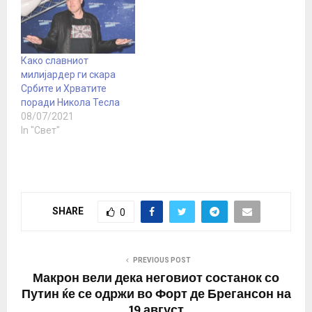
Како славниот
милијардер ги скара
Србите и Хрватите
поради Никола Тесла
08/07/2021
In "Свет"
SHARE
0
PREVIOUS POST
Макрон вели дека неговиот состанок со
Путин ќе се одржи во Форт де Брегансон на
19 август