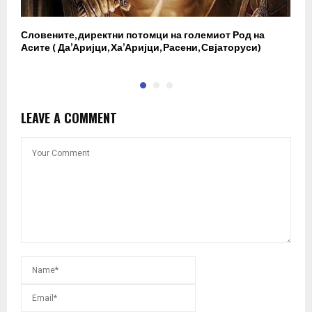
Словените, директни потомци на големиот Род на
И
Асите ( Да’Аријци, Ха’Аријци, Расени, Свјаторуси)
в
LEAVE A COMMENT