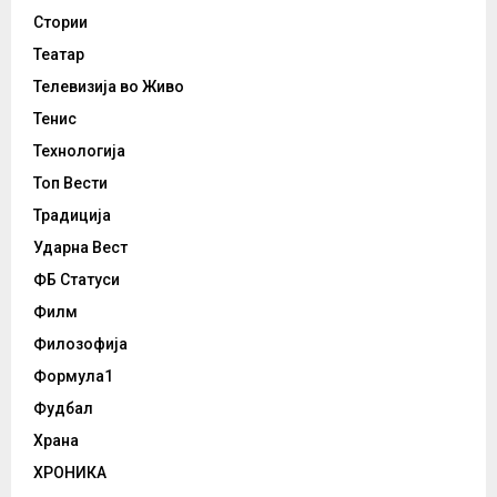
Стории
Театар
Телевизија во Живо
Тенис
Технологија
Топ Вести
Традиција
Ударна Вест
ФБ Статуси
Филм
Филозофија
Формула1
Фудбал
Храна
ХРОНИКА