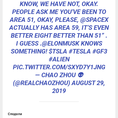
KNOW, WE HAVE NOT, OKAY.
PEOPLE ASK ME YOU’VE BEEN TO
AREA 51, OKAY, PLEASE,
@SPACEX
ACTUALLY HAS AREA 59, IT’S EVEN
BETTER EIGHT BETTER THAN 51” .
I GUESS .
@ELONMUSK
KNOWS
SOMETHING!
$TSLA
#TESLA
#GF3
#ALIEN
PIC.TWITTER.COM/SXYD7Y1JNG
— CHAO ZHOU 👽
(@REALCHAOZHOU)
AUGUST 29,
2019
Сподели