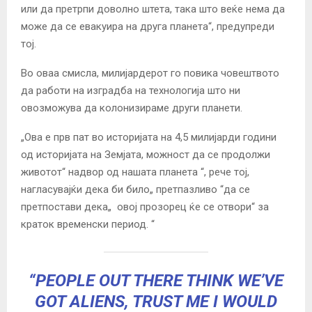
или да претрпи доволно штета, така што веќе нема да
може да се евакуира на друга планета“, предупреди
тој.
Во оваа смисла, милијардерот го повика човештвото
да работи на изградба на технологија што ни
овозможува да колонизираме други планети.
„Ова е прв пат во историјата на 4,5 милијарди години
од историјата на Земјата, можност да се продолжи
животот“ надвор од нашата планета “, рече тој,
нагласувајќи дека би било„ претпазливо “да се
претпостави дека„ овој прозорец ќе се отвори“ за
краток временски период.
“
“PEOPLE OUT THERE THINK WE’VE
GOT ALIENS, TRUST ME I WOULD