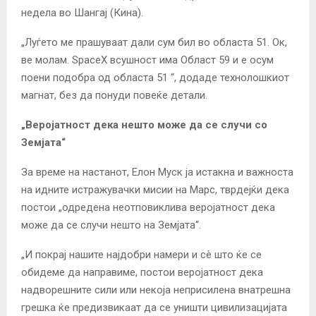
недела во Шангај (Кина).
„Луѓето ме прашуваат дали сум бил во областа 51. Ок,
ве молам. SpaceX всушност има Област 59 и е осум
поени подобра од областа 51 “, додаде технолошкиот
магнат, без да понуди повеќе детали.
„Веројатност дека нешто може да се случи со
Земјата“
За време на настанот, Елон Муск ја истакна и важноста
на идните истражувачки мисии на Марс, тврдејќи дека
постои „одредена неотповиклива веројатност дека
може да се случи нешто на Земјата“.
„И покрај нашите најдобри намери и сè што ќе се
обидеме да направиме, постои веројатност дека
надворешните сили или некоја неприсилена внатрешна
грешка ќе предизвикаат да се уништи цивилизацијата