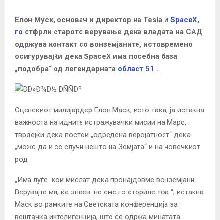
Елон Муск, основач и директор на Tesla и
SpaceX,
го
отфрли старото верување дека владата на САД
одржува контакт со вонземјаните, истовремено
осигурувајќи дека SpaceX има посебна база
„подобра“ од легендарната
област 51
.
Сценскиот милијардер Елон Маск, исто така, ја истакна
важноста на идните истражувачки мисии на Марс,
тврдејќи дека постои „одредена веројатност“ дека
„може да и се случи нешто на Земјата“ и на човечкиот
род.
„Има луѓе кои мислат дека пронајдовме вонземјани.
Верувајте ми, ќе знаев: не сме го сториле тоа “, истакна
Маск во рамките на Светската конференција за
вештачка интелигенција, што се одржа минатата