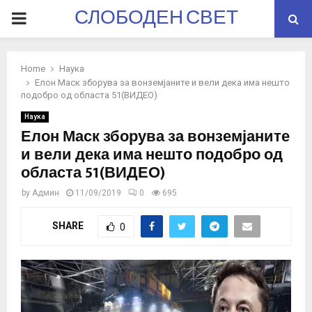
СЛОБОДЕН СВЕТ
PRIMARY
MENU
Home
Наука
Елон Маск зборува за вонземјаните и вели дека има нешто
подобро од областа 51(ВИДЕО)
Наука
Елон Маск зборува за вонземјаните
и вели дека има нешто подобро од
областа 51(ВИДЕО)
by
Админ
11/09/2019
0
695
SHARE
0