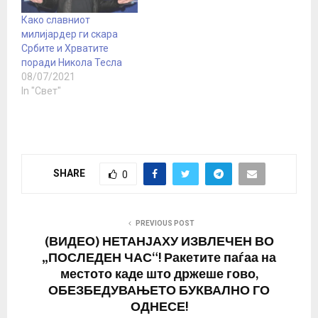
Како славниот
милијардер ги скара
Србите и Хрватите
поради Никола Тесла
08/07/2021
In "Свет"
SHARE
0
PREVIOUS POST
(ВИДЕО) НЕТАНЈАХУ ИЗВЛЕЧЕН ВО
„ПОСЛЕДЕН ЧАС“! Ракетите паѓаа на
местото каде што држеше гово,
ОБЕЗБЕДУВАЊЕТО БУКВАЛНО ГО
ОДНЕСЕ!