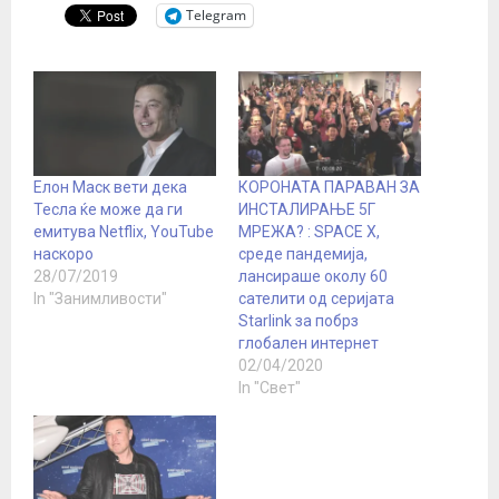
Telegram
Елон Маск вети дека
КОРОНАТА ПАРАВАН ЗА
Тесла ќе може да ги
ИНСТАЛИРАЊЕ 5Г
емитува Netflix, YouTube
МРЕЖА? : SPACE X,
наскоро
среде пандемија,
28/07/2019
лансираше околу 60
In "Занимливости"
сателити од серијата
Starlink за побрз
глобален интернет
02/04/2020
In "Свет"