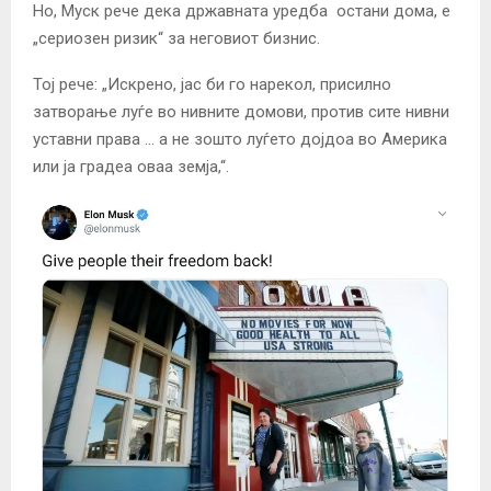
Но, Муск рече дека државната уредба остани дома, е
„сериозен ризик“ за неговиот бизнис.
Тој рече: „Искрено, јас би го нарекол, присилно
затворање луѓе во нивнит
е домови, против сите нивни
уставни права … а не зошто луѓето дојдоа во Америка
или ја градеа оваа земја,“.