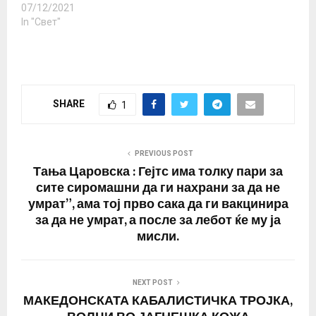
07/12/2021
In "Свет"
SHARE
1
PREVIOUS POST
Тања Царовска : Гејтс има толку пари за
сите сиромашни да ги нахрани за да не
умрат”, ама тој прво сака да ги вакцинира
за да не умрат, а после за лебот ќе му ја
мисли.
NEXT POST
МАКЕДОНСКАТА КАБАЛИСТИЧКА ТРОЈКА,