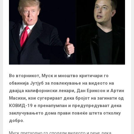
Во вторникот, Муск и мноштво критичари го
обвинија Јутјуб за повлекување на видеото на
двајца калифорниски лекари, Дан Ериксон и Артин
Масихи, кои сугерираат дека бројот на загинати од
КОВИД-19 е пренапумпан и предупредуваат дека
заклучувањето дома прави повеќе штета отколку
добро.
Муск претходно го сподели видеото и рече дека