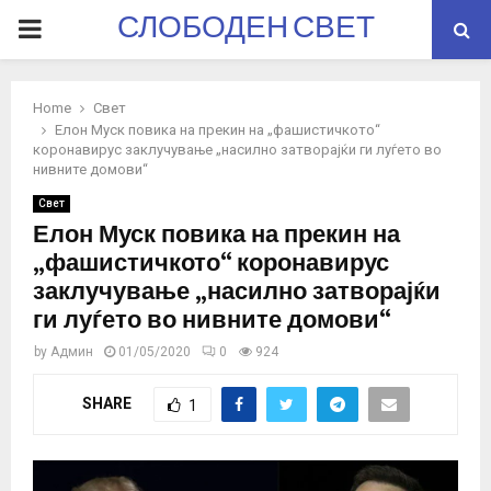
СЛОБОДЕН СВЕТ
PRIMARY
MENU
Home
Свет
Елон Муск повика на прекин на „фашистичкото“
коронавирус заклучување „насилно затворајќи ги луѓето во
нивните домови“
Свет
Елон Муск повика на прекин на
„фашистичкото“ коронавирус
заклучување „насилно затворајќи
ги луѓето во нивните домови“
by
Админ
01/05/2020
0
924
SHARE
1