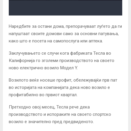
Наредбите за остани дома, препорачуваат луѓето да ги
напуштаат своите домови само за основни патувања,
како што е посета на самопослуга или аптека.
Заклучувањето се случи кога фабриката Тесла во
Калифорнија го зголеми производството на своето
ново електрично возило Модел Y.
Возилото веќе носеше профит, обележувајќи прв пат
во историјата на компанијата дека ново возило е
профитабилно во првиот квартал.
Претходно овој месец, Тесла рече дека
производството и испораките на своето спортско
возило е значително пред предвиденото.