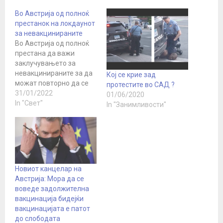
Во Австрија од полноќ
престанок на локдаунот
за невакцинираните
Во Австрија од полноќ
престана да важи
заклучувањето за
невакцинираните за да
Кој се крие зад
можат повторно да се
протестите во САД ?
движат слободно
31/01/2022
01/06/2020
надвор од домовите без
In "Свет"
In "Занимливости"
страв дека ќе бидат
казнети. Имено,
заклучувањето ја
ограничи слободата на
движење на
невакцинираните на
Новиот канцелар на
неколку недели. Тие
Австрија: Мора да се
можеа да одат само во
воведе задолжителна
продавници за храна,
вакцинација бидејќи
аптеки, пошти,…
вакцинацијата е патот
до слободата