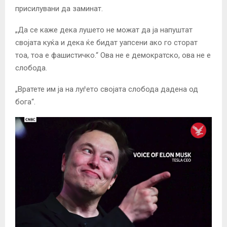
присилувани да заминат.
„Да се ​​каже дека лушето не можат да ја напуштат
својата куќа и дека ќе бидат уапсени ако го сторат
тоа, тоа е фашистичко.“ Ова не е демократско, ова не е
слобода.
„Вратете им ја на луѓето својата слобода дадена од
бога“.