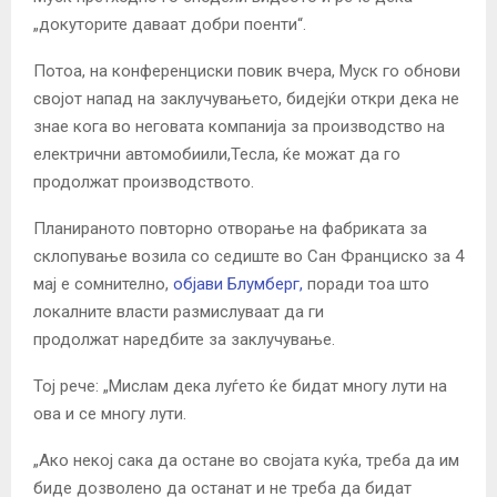
„докуторите даваат добри поенти“.
Потоа, на конференциски повик вчера, Муск го обнови
својот напад на заклучувањето, бидејќи откри дека не
знае кога во неговата компанија за производство на
електрични автомобиили,Тесла, ќе можат да го
продолжат производството.
Планираното повторно отворање на фабриката за
склопување возила со седиште во Сан Франциско за 4
мај е сомнително,
објави Блумберг,
поради тоа што
локалните власти
размислуваат да ги
продолжат
наредбите за заклучување.
Тој рече: „Мислам дека луѓето ќе бидат многу лути на
ова и се многу лути.
„Ако некој сака да остане во својата куќа, треба да им
биде дозволено да останат и не треба да бидат