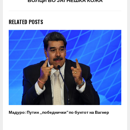
ВОЛЦИ ВО ЈАГНЕШКА КОЖА
RELATED POSTS
Мадуро: Путин „победнички“ по бунтот на Вагнер
О
п