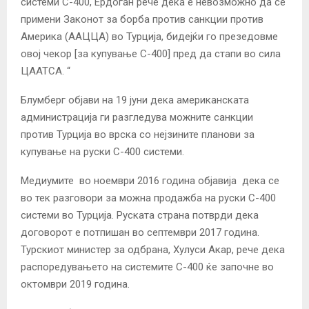
системи С-400, Ердоган рече дека е невозможно да се
примени Законот за борба против санкции против
Америка (ААЦЦА) во Турција, бидејќи го презедовме
овој чекор [за купување С-400] пред да стапи во сила
ЦААТСА. “
Блумберг објави на 19 јуни дека американската
администрација ги разгледува можните санкции
против Турција во врска со нејзините планови за
купување на руски С-400 системи.
Медиумите во ноември 2016 година објавија дека се
во тек разговори за можна продажба на руски С-400
системи во Турција. Руската страна потврди дека
договорот е потпишан во септември 2017 година.
Турскиот министер за одбрана, Хулуси Акар, рече дека
распоредувањето на системите С-400 ќе започне во
октомври 2019 година.