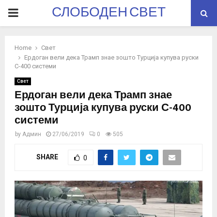
СЛОБОДЕН СВЕТ
PRIMARY
MENU
Home
Свет
Ердоган вели дека Трамп знае зошто Турција купува руски
С-400 системи
Свет
Ердоган вели дека Трамп знае
зошто Турција купува руски С-400
системи
by
Админ
27/06/2019
0
505
SHARE
0