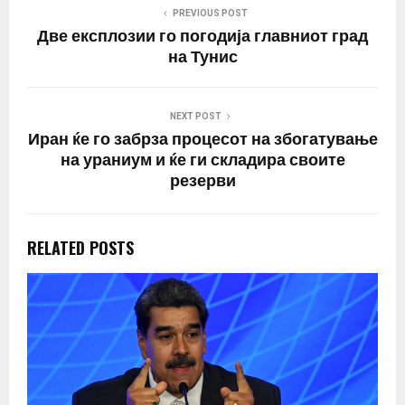
систем е непроменет и
PREVIOUS POST
дека таков…
Две експлозии го погодија главниот град
на Тунис
NEXT POST
Иран ќе го забрза процесот на збогатување
на ураниум и ќе ги складира своите
резерви
RELATED POSTS