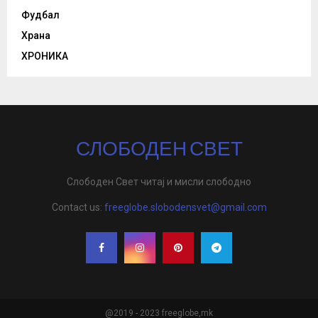
Фудбал
Храна
ХРОНИКА
СЛОБОДЕН СВЕТ
Слободен Свет читај и мисли слободно
Contact us:
freeglobe.slobodensvet@gmail.com
@2019 - 2023 freeglobe,mk