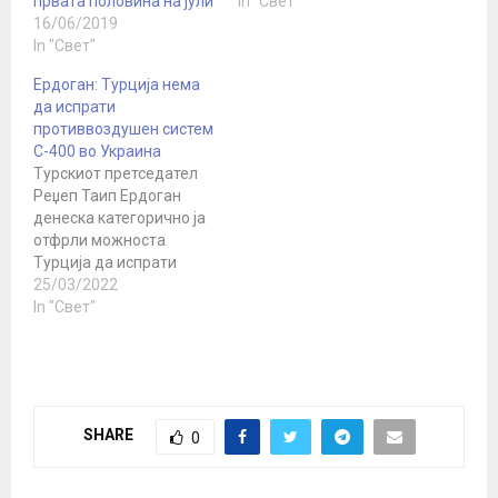
првата половина на јули
In "Свет"
16/06/2019
In "Свет"
Ердоган: Турција нема
да испрати
противвоздушен систем
С-400 во Украина
Турскиот претседател
Реџеп Таип Ердоган
денеска категорично ја
отфрли можноста
Турција да испрати
системи за воздушна
25/03/2022
одбрана С-400 од руско
In "Свет"
производство во
Украина. Турскиот
лидер им рече на
новинарите кои се
враќаа од состанокот на
SHARE
0
НАТО во Брисел дека
неговиот став за
рускиот одбранбен