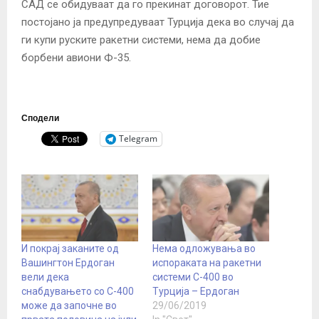
САД се обидуваат да го прекинат договорот. Тие
постојано ја предупредуваат Турција дека во случај да
ги купи руските ракетни системи, нема да добие
борбени авиони Ф-35.
Сподели
Telegram
И покрај заканите од
Нема одложувања во
Вашингтон Ердоган
испораката на ракетни
вели дека
системи С-400 во
снабдувањето со С-400
Турција – Ердоган
може да започне во
29/06/2019