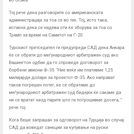
Тој рече дека разговорите со американската
администрација за тоа се во тек. Тој, исто така,
истакна дека се надева оти ќе зборува за тоа со
Трамп за време на Самитот на Г-20. .
Турскиот претседател ги предупреди САД дека Анкара
ќе се обрати до меѓународниот арбитражен суд ако
Вашингтон одбие да го спроведе договорот за
борбени авиони Ф-35.
“Ние веќе им плативме 1,25
милијарди долари за проектот Ф-35. Ако направат
таков погрешен потег, ќе се обратиме до
меѓународниот арбитражен суд бидејќи ќе сакаме да
ни се вратат назд парите што ги потрошивме досега, ”
рече тој .
Кога беше запрашан за одговорот на Турција во случај
САД да воведат санкции за купување на руски