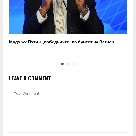
Мадуро: Путин „победнички“ по бунтот на Вагнер
О
п
LEAVE A COMMENT