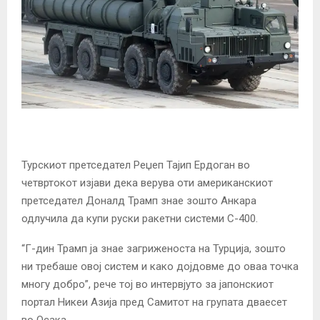
Турскиот претседател Реџеп Тајип Ердоган во
четвртокот изјави дека верува оти американскиот
претседател Доналд Трамп знае зошто Анкара
одлучила да купи руски ракетни системи С-400.
“Г-дин Трамп ја знае загриженоста на Турција, зошто
ни требаше овој систем и како дојдовме до оваа точка
многу добро”, рече тој во интервјуто за јапонскиот
портал Никеи Азија пред Самитот на групата дваесет
во Осака.