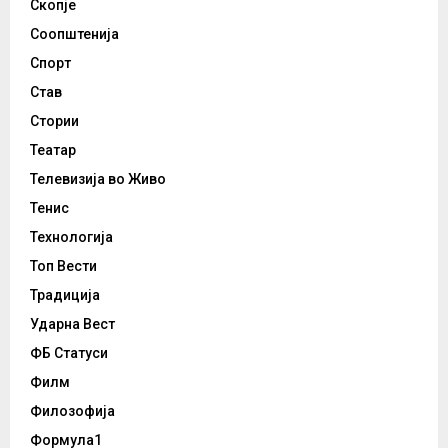
Скопје
Соопштенија
Спорт
Став
Стории
Театар
Телевизија во Живо
Тенис
Технологија
Топ Вести
Традиција
Ударна Вест
ФБ Статуси
Филм
Филозофија
Формула1