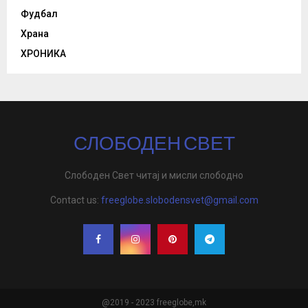
Фудбал
Храна
ХРОНИКА
СЛОБОДЕН СВЕТ
Слободен Свет читај и мисли слободно
Contact us:
freeglobe.slobodensvet@gmail.com
@2019 - 2023 freeglobe,mk