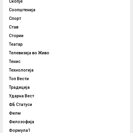
Скопје
Соопштенија
Спорт
Став
Стории
Театар
Телевизија во Живо
Тенис
Технологија
Топ Вести
Традиција
Ударна Вест
ФБ Статуси
Филм
Филозофија
Формула1