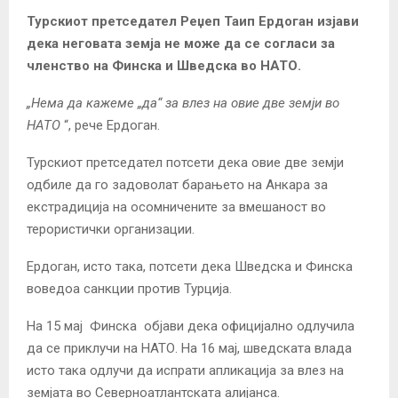
Турскиот претседател Реџеп Таип Ердоган изјави
дека неговата земја не може да се согласи за
членство на Финска и Шведска во НАТО.
„Нема да кажеме „да“ за влез на овие две земји во
НАТО
“, рече Ердоган.
Турскиот претседател потсети дека овие две земји
одбиле да го задоволат барањето на Анкара за
екстрадиција на осомничените за вмешаност во
терористички организации.
Ердоган, исто така, потсети дека Шведска и Финска
воведоа санкции против Турција.
На 15 мај
Финска
објави дека официјално одлучила
да се приклучи на НАТО. На 16 мај, шведската влада
исто така одлучи да испрати апликација за влез на
земјата во Северноатлантската алијанса.