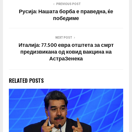
систем е непроменет и
PREVIOUS POST
дека таков…
Русија: Нашата борба е праведна, ќе
победиме
NEXT POST
Италија: 77.500 евра отштета за смрт
предизвикана од ковид вакцина на
АстраЗенека
RELATED POSTS