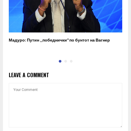
Мадуро: Путин „победнички“ по бунтот на Вагнер
О
п
LEAVE A COMMENT