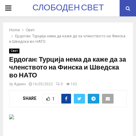
СЛОБОДЕН СВЕТ
PRIMARY
MENU
Home
Свет
Ердоган: Турција нема да каже да за членството на Финска
и Шведска во НАТО
Свет
Ердоган: Турција нема да каже да за
членството на Финска и Шведска
во НАТО
by
Админ
16/05/2022
0
102
SHARE
1