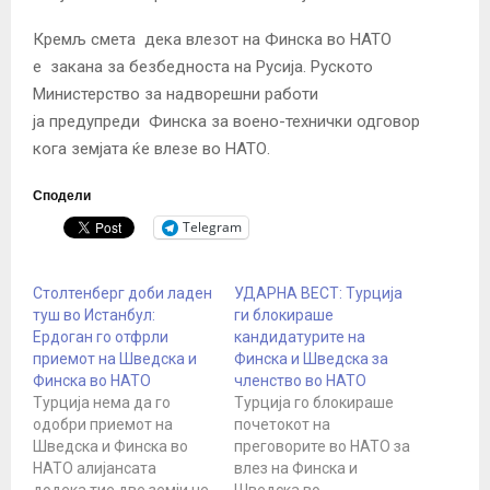
Кремљ смета
дека влезот на Финска во НАТО
е
закана за безбедноста на Русија. Руското
Министерство за надворешни работи
ја
предупреди
Финска за воено-технички одговор
кога земјата ќе влезе во НАТО.
Сподели
Telegram
Столтенберг доби ладен
УДАРНА ВЕСТ: Турција
туш во Истанбул:
ги блокираше
Ердоган го отфрли
кандидатурите на
приемот на Шведска и
Финска и Шведска за
Финска во НАТО
членство во НАТО
Турција нема да го
Турција го блокираше
одобри приемот на
почетокот на
Шведска и Финска во
преговорите во НАТО за
НАТО алијансата
влез на Финска и
додека тие две земји не
Шведска во