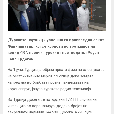
„Турските научници успешно го произведоа лекот
Фавипивавир, кој се користи во третманот на
ковид-19“, посочи турскиот претседател Реџеп
Таип Ердоган.
На 1 јуни, Турција ја објави првата фаза на олеснување
на рестриктивните мерки, со оглед дека земјата
напредува во борбата против пандемијата на
коронавирус, јавува турската радио телевизија.
Во Турција досега се потврдени 172.111 случаи на
инфекција со коронавирус, додека бројот на
закрепнати надмина 144.598. Досега, 4.728 луѓе