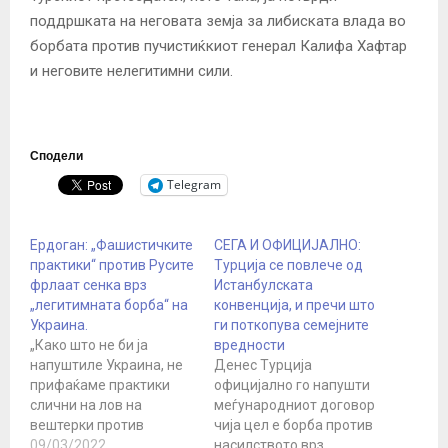
поддршката на неговата земја за либиската влада во
борбата против пучистиќкиот генерал Калифа Хафтар
и неговите нелегитимни сили.
Сподели
Telegram
Ердоган: „Фашистичките
СЕГА И ОФИЦИЈАЛНО:
практики“ против Русите
Турција се повлече од
фрлаат сенка врз
Истанбулската
„легитимната борба“ на
конвенција, и пречи што
Украина.
ги поткопува семејните
„Како што не би ја
вредности
напуштиле Украина, не
Денес Турција
прифаќаме практики
официјално го напушти
слични на лов на
меѓународниот договор
вештерки против
чија цел е борба против
рускиот народ,
09/03/2022
насилството врз