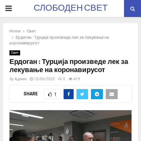
СЛОБОДЕН СВЕТ
PRIMARY
MENU
Home
Свет
Ердоган : Турција произведе лек за лекување на
коронавирусот
Свет
Ердоган : Турција произведе лек за
лекување на коронавирусот
by
Админ
10/06/2020
0
419
SHARE
1