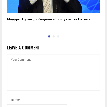
Мадуро: Путин „победнички“ по бунтот на Вагнер
О
п
LEAVE A COMMENT