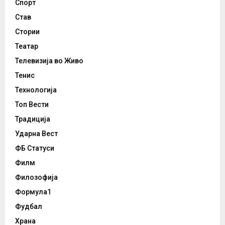
Спорт
Став
Стории
Театар
Телевизија во Живо
Тенис
Технологија
Топ Вести
Традиција
Ударна Вест
ФБ Статуси
Филм
Филозофија
Формула1
Фудбал
Храна