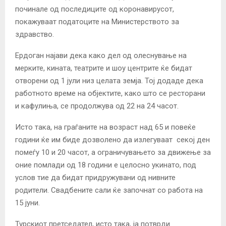
починале од последиците од коронавирусот,
покажуваат податоците на Министерството за
здравство.
Ердоган најави дека како дел од олеснување на
мерките, кината, театрите и шоу центрите ќе бидат
отворени од 1 јули низ целата земја. Тој додаде дека
работното време на објектите, како што се ресторани
и кафулиња, се продолжува од 22 на 24 часот.
Исто така, на граѓаните на возраст над 65 и повеќе
години ќе им биде дозволено да излегуваат секој ден
помеѓу 10 и 20 часот, а ограничувањето за движење за
оние помлади од 18 години е целосно укинато, под
услов тие да бидат придружувани од нивните
родители. Свадбените сали ќе започнат со работа на
15 јуни.
Турскиот претседател, исто така, ја потврди