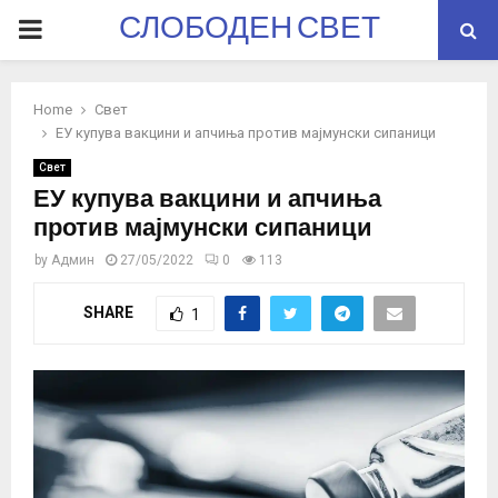
СЛОБОДЕН СВЕТ
PRIMARY
MENU
Home
Свет
ЕУ купува вакцини и апчиња против мајмунски сипаници
Свет
ЕУ купува вакцини и апчиња
против мајмунски сипаници
by
Админ
27/05/2022
0
113
SHARE
1