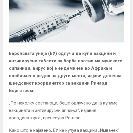
Европската унија (ЕУ) одлучи да купи вакцини и
антивирусни таблети за борба против мајмунските
сипаници, вирус кој е ендемичен во Африка и
вообичаено редок на други места, изјави денеска
шведскиот координатор за вакцини Ричард
Бергстром.
„По неколку состаноци, беше одлучено да ја купиме
вакцината и антивирусни апчиња“, изјавил
координаторот, пренесува Ројтерс.
Како што е најавено, ЕУ ќе купува вакцини „Имванек“