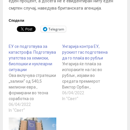
еден процент, а досега не е евидентиран ниту еден
смртен случај, наведува британската агенција.
Сподели
Telegram
ЕУ се подготвува за
Унгарија контра ЕУ,
катастрофа: Подготвува
рускиот гас подготвена
упатства за хемиски,
да го плаќа во рубљи
биолошки и нуклеарни
Унгарија ќе плаќа за
ситуации
испораките на гас во
Ова вклучува стратешки
рубљи , изјави во
„залихи“ од 540,5
средата премиерот
милиони евра ,
Виктор Орбан ,
формирани во тесна
спротивно на одлуката
06/04/2022
соработка со
на Европската унија.
In "Свет"
Здравствената управа
06/04/2022
Рускиот претседател
за подготвеност и
In "Свет"
Владимир Путин ја
одговор при итни
предупреди Европа
случаи (ХЕРА). Овие
дека ризикува да
резерви ќе се состојат
остане без гас доколку