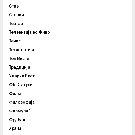
Став
Стории
Театар
Телевизија во Живо
Тенис
Технологија
Топ Вести
Традиција
Ударна Вест
ФБ Статуси
Филм
Филозофија
Формула1
Фудбал
Храна