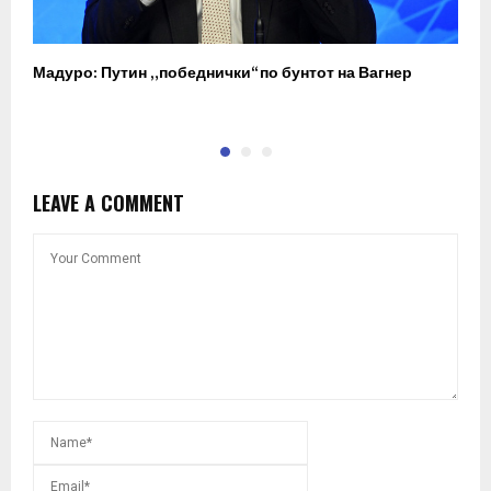
Мадуро: Путин „победнички“ по бунтот на Вагнер
О
п
LEAVE A COMMENT