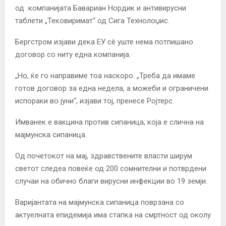
од компанијата Бавариан Нордик и антивирусни
таблети „Тековиримат“ од Сига Технолоџис.
Бергстром изјави дека ЕУ сè уште нема потпишано
договор со ниту една компанија.
„Но, ќе го направиме тоа наскоро. „Треба да имаме
готов договор за една недела, а можеби и ограничени
испораки во јуни“, изјави тој, пренесе Ројтерс.
Имванек е вакцина против сипаница, која е слична на
мајмунска сипаница.
Од почетокот на мај, здравствените власти ширум
светот следеа повеќе од 200 сомнителни и потврдени
случаи на обично благи вирусни инфекции во 19 земји.
Варијантата на мајмунска сипаница поврзана со
актуелната епидемија има стапка на смртност од околу