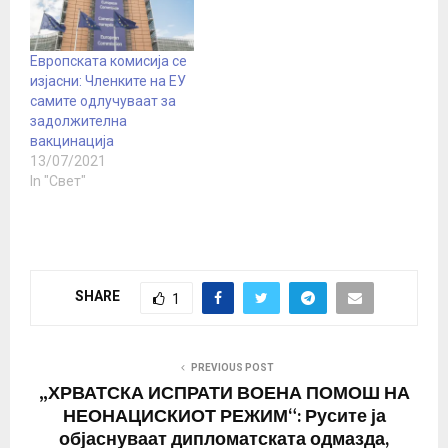
од опрема и лекови,
не ја почитува одлуката
вакцини и други
за исплата на гасот во
терапевтски средства
рубљи, со која Москва…
Европската комисија се
за третман на пациенти
изјасни: Членките на ЕУ
изложени на итни
самите одлучуваат за
агенси на CBRN, како и
задолжителна
обезбедување опрема…
вакцинација
13/07/2021
In "Свет"
SHARE
1
PREVIOUS POST
„ХРВАТСКА ИСПРАТИ ВОЕНА ПОМОШ НА
НЕОНАЦИСКИОТ РЕЖИМ“: Русите ја
објаснуваат дипломатската одмазда,