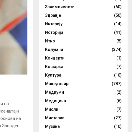
Занимливости
(60)
Здравје
(50)
Интервју
(14)
Историја
(41)
Итно
(5)
Колумни
(374)
Концерти
(1)
Кошарка
(7)
Култура
(10)
Македонија
(787)
Медиуми
(2)
Медицина
(6)
и на
Мисли
(7)
екенштајн
Мистерии
(27)
 основа на
а Западен
Музика
(10)