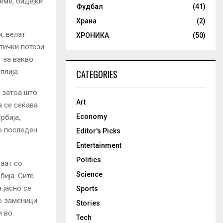
еме, бидејќи
Фудбал
(41)
Храна
(2)
, велат
ХРОНИКА
(50)
тички потези
т за вакво
плија.
CATEGORIES
 затоа што
Art
а се сеќава
Economy
рбија,
о последен
Editor's Picks
Entertainment
Politics
аат со
Science
бија. Сите
 јасно се
Sports
ко заменици
Stories
и во
Tech