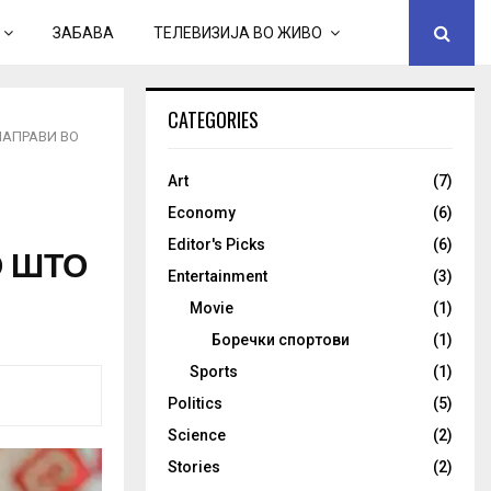
ЗАБАВА
ТЕЛЕВИЗИЈА ВО ЖИВО
CATEGORIES
НАПРАВИ ВО
Art
(7)
Economy
(6)
Editor's Picks
(6)
О ШТО
Entertainment
(3)
Movie
(1)
Боречки спортови
(1)
Sports
(1)
Politics
(5)
Science
(2)
Stories
(2)