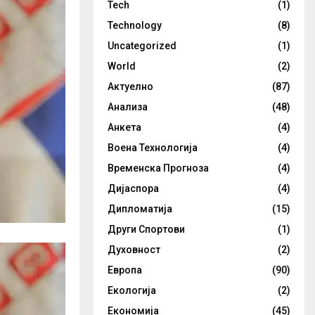
Tech
(1)
Technology
(8)
Uncategorized
(1)
World
(2)
Актуелно
(87)
Анализа
(48)
Анкета
(4)
Воена Технологија
(4)
Временска Прогноза
(4)
Дијаспора
(4)
Дипломатија
(15)
Други Спортови
(1)
Духовност
(2)
Европа
(90)
Екологија
(2)
Економија
(45)