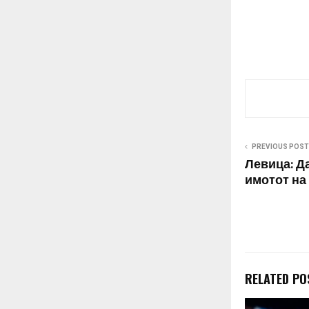
PREVIOUS POST
Левица: Д
имотот на
RELATED PO