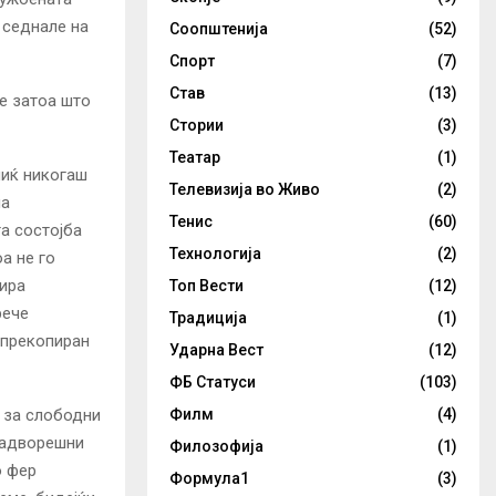
 седнале на
Соопштенија
(52)
Спорт
(7)
Став
(13)
е затоа што
Стории
(3)
Театар
(1)
чиќ никогаш
Телевизија во Живо
(2)
на
Тенис
(60)
а состојба
Технологија
(2)
оа не го
лира
Топ Вести
(12)
рече
Традиција
(1)
 прекопиран
Ударна Вест
(12)
ФБ Статуси
(103)
Филм
(4)
 за слободни
 надворешни
Филозофија
(1)
о фер
Формула1
(3)