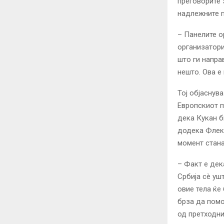
преговорите 
надлежните п
– Панелите о
организатори
што ги напра
нешто. Ова е
Тој објаснув
Европскиот п
дека Кукан б
додека Флеке
момент стана
– Факт е дек
Србија сè уш
овие тела ќе
брза да помо
од претходни