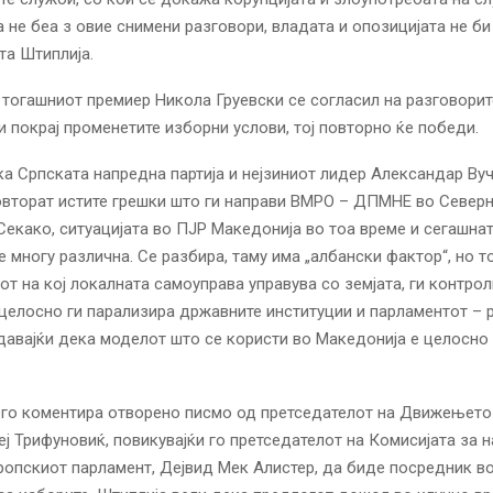
 не беа з овие снимени разговори, владата и опозицијата не би
та Штиплија.
 тогашниот премиер Никола Груевски се согласил на разговорит
и покрај променетите изборни услови, тој повторно ќе победи.
а Српската напредна партија и нејзиниот лидер Александар Ву
овторат истите грешки што ги направи ВМРО – ДПМНЕ во Север
Секако, ситуацијата во ПЈР Македонија во тоа време и сегашнат
е многу различна. Се разбира, таму има „албански фактор“, но т
от на кој локалната самоуправа управува со земјата, ги контро
целосно ги парализира државните институции и парламентот – 
давајќи дека моделот што се користи во Македонија е целосно
 го коментира отворено писмо од претседателот на Движењето
геј Трифуновиќ, повикувајќи го претседателот на Комисијата за
ропскиот парламент, Дејвид Мек Алистер, да биде посредник в