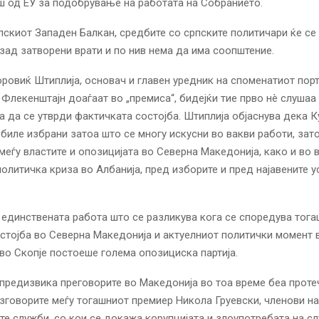
 од ЕУ за подобрување на работата на Собранието.
скиот Западен Балкан, средбите со српските политичари ќе се
 зад затворени врати и по нив нема да има соопштение.
овиќ Штиплија, основач и главен уредник на споменатиот порт
 Флекенштајн доаѓаат во „премиса“, бидејќи тие прво нè слушаа 
а да се утврди фактичката состојба. Штиплија објаснува дека К
биле избрани затоа што се многу искусни во вакви работи, зат
меѓу властите и опозицијата во Северна Македонија, како и во 
политичка криза во Албанија, пред изборите и пред најавените у
 единствената работа што се разликува кога се споредува тог
стојба во Северна Македонија и актуелниот политички момент в
во Скопје постоеше голема опозициска партија.
 предизвика преговорите во Македонија во тоа време беа проте
зговорите меѓу тогашниот премиер Никола Груевски, членови на
е служби, со кои се докажа корупцијата и злоупотребата на с