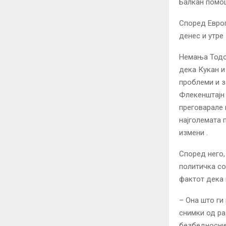
Балкан помош
Според Европ
денес и утре
Немања Тодор
дека Кукан и
проблеми и з
Флекенштајн 
преговарале 
најголемата 
измени .
Според него,
политичка со
фактот дека 
– Она што ги
снимки од ра
безбедноснит