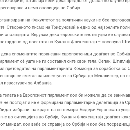
за изборите, Штиплија вели дека предлогот дошол во клучно вр
реговарале и нема опозиција во Србија.
рганизирани на Факултетот за политички науки не беа преговори
те. Отвореното писмо на Трифуновиќ е едно од најзрелите поли
ви опозицијата. Верувам дека европските институции ќе слушна
 потврдено од посетата на Кукан и Флекенштајн – посочува Шти
а дека споменатите поранешни европратеници доаѓаат во Србија
арламент сè уште не ги составил сите свои тела. Сепак, Штиплиј
ил претседател на парламентарната Комисија за соработка со С
нштајн се сметал за известувач за Србија до Мекалистер, но в
л известувач за Албанија.
а телата на Европскиот парламент кои би можеле да се занимав
те не постојат и не е формирана парламентарна делегација за Ср
 бидат избрани на крајот на септември. Бидејќи Европската унија
гне во ситуацијата во Србија, Кукан и Флекенштајн доаѓаат ка
от мандат, кои веќе се справија со Србија и кои беа посредниц