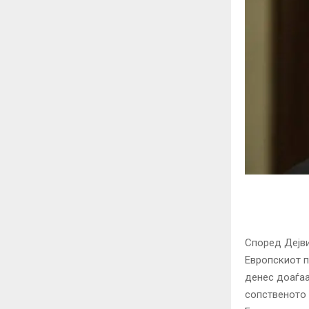
Според Дејви
Европскиот п
денес доаѓаа
сопственото 