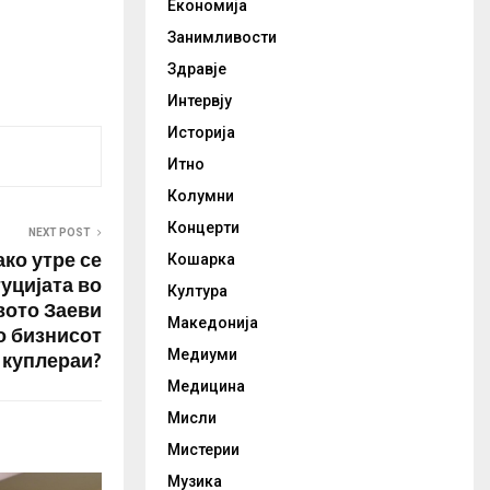
Економија
л N-TV, кој
канцеларот
Занимливости
нарекува
Здравје
ипломатско
ка, српскиот
Интервју
ександар
Историја
конференција
ека неговата
Итно
енција да
Колумни
квите…
Концерти
NEXT POST
ако утре се
Кошарка
уцијата во
Култура
вото Заеви
Македонија
о бизнисот
Медиуми
 куплераи?
Медицина
Мисли
Мистерии
Музика