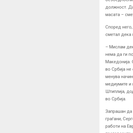
должност. Да
масата – сме
Според него,
сметал дека 
– Мислам дек
нема да ги п
Македонија. 
во Србија не 
менува начин
медиумите и 
Штиплија, до
во Србија.
Запрашан да
граѓани, Сер
работи на Ев