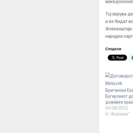
македонскиот
Тој верува д
и ќе бидат в
Флекенштајн 
народна парт
Сподели
Британски Ек
Бугарскиот д
доживее крах
04/08/2022
In "Анализа"