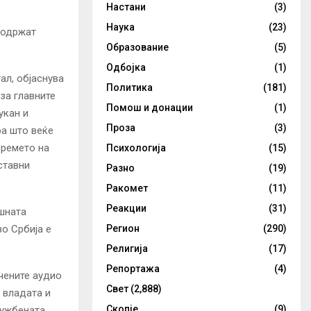
Настани
(3)
Наука
(23)
 одржат
Образование
(5)
Одбојка
(1)
ал, објаснува
Политика
(181)
за главните
Помош и донации
(1)
укан и
Проза
(3)
оа што веќе
времето на
Психологија
(15)
ставни
Разно
(19)
Ракомет
(11)
Реакции
(31)
ашната
Регион
(290)
о Србија е
Религија
(17)
Репортажа
(4)
чените аудио
Свет
(2,888)
 владата и
Скопје
(9)
лужбената