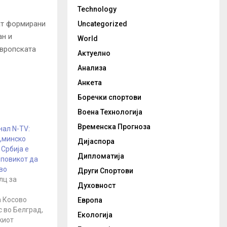
Technology
ат формирани
Uncategorized
ан и
World
Европската
Актуелно
Анализа
Анкета
Боречки спортови
Воена Технологија
Временска Прогноза
нал N-TV:
„минско
Дијаспора
 Србија е
Дипломатија
 повикот да
во
Други Спортови
лц за
Духовност
а Косово
Европа
 во Белград,
Екологија
киот