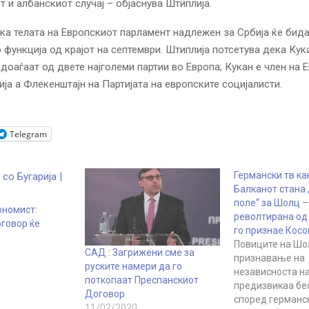
 и албанскиот случај – објаснува Штиплија.
ека телата на Европскиот парламент надлежен за Србија ќе бид
о функција од крајот на септември. Штиплија потсетува дека Кук
доаѓаат од двете најголеми партии во Европа; Кукан е член на 
ија а Флекенштајн на Партијата на европските социјалисти.
Telegram
Германски тв ка
Балканот стана 
поле“ за Шолц –
ономист:
револтирана од
оговор ќе
го признае Косо
Повиците на Шо
САД : Загрижени сме за
признавање на
руските намери да го
независноста н
поткопаат Преспанскиот
предизвикаа бес
Договор
според германс
11/02/2020