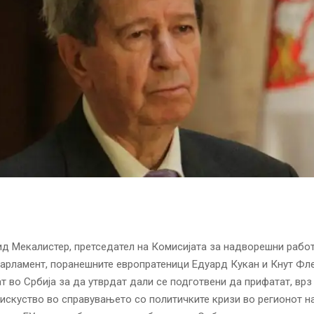
д Мекалистер, претседател на Комисијата за надворешни работ
арламент, поранешните европратеници Едуард Кукан и Кнут Фл
т во Србија за да утврдат дали се подготвени да прифатат, врз
искуство во справувањето со политичките кризи во регионот н