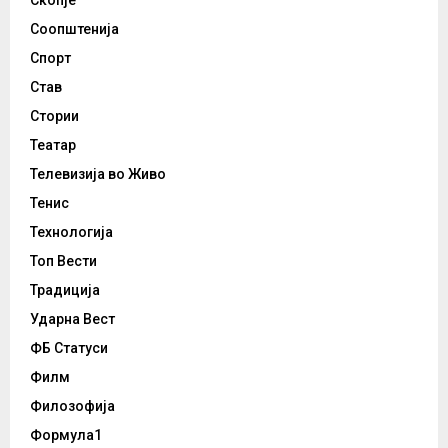
Скопје
Соопштенија
Спорт
Став
Стории
Театар
Телевизија во Живо
Тенис
Технологија
Топ Вести
Традиција
Ударна Вест
ФБ Статуси
Филм
Филозофија
Формула1