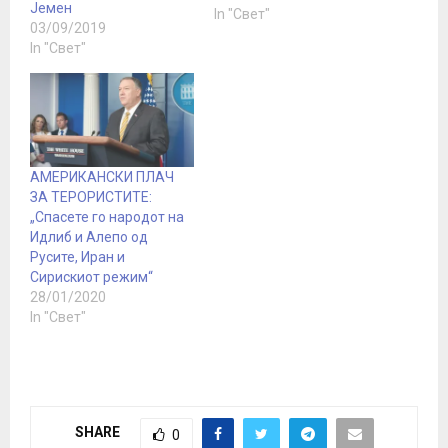
Јемен
го изјави ова еден ден
In "Свет"
03/09/2019
по серијата воздушни
In "Свет"
напади врз курдските
позиции во Сирија и
Ирак и неколку ракетни
напади на турска
територија од
територијата на Сирија.
„Нема сомнеж дека
АМЕРИКАНСКИ ПЛАЧ
оваа…
ЗА ТЕРОРИСТИТЕ:
„Спасете го народот на
Идлиб и Алепо од
Русите, Иран и
Сирискиот режим“
28/01/2020
In "Свет"
SHARE
0