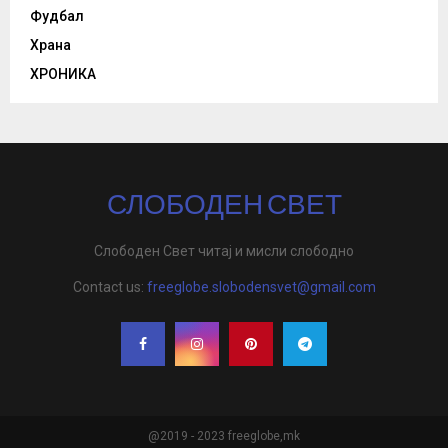
Фудбал
Храна
ХРОНИКА
СЛОБОДЕН СВЕТ
Слободен Свет читај и мисли слободно
Contact us:
freeglobe.slobodensvet@gmail.com
@2019 - 2023 freeglobe,mk