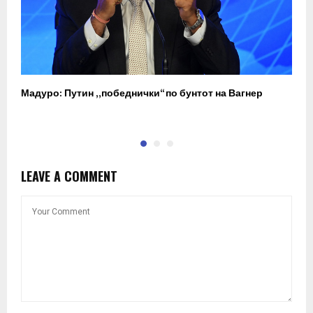
Мадуро: Путин „победнички“ по бунтот на Вагнер
О
п
LEAVE A COMMENT