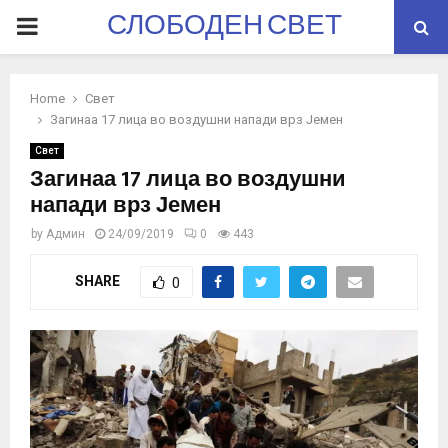
СЛОБОДЕН СВЕТ
PRIMARY
MENU
Home
Свет
Загинаа 17 лица во воздушни напади врз Јемен
Свет
Загинаа 17 лица во воздушни
напади врз Јемен
by
Админ
24/09/2019
0
443
SHARE
0