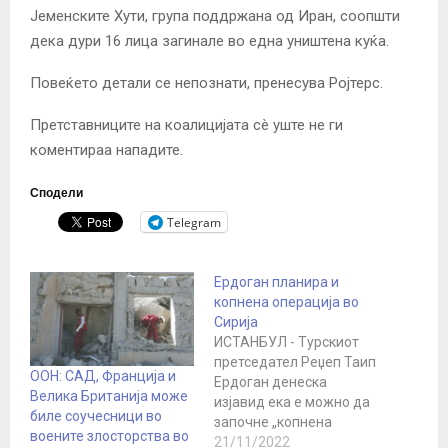
Јеменските Хути, група поддржана од Иран, соопшти
дека дури 16 лица загинале во една уништена куќа.
Повеќето детали се непознати, пренесува Ројтерс.
Претставниците на коалицијата сè уште не ги
коментираа нападите.
Сподели
Telegram
Ердоган планира и
копнена операција во
Сирија
ИСТАНБУЛ - Турскиот
претседател Реџеп Таип
ООН: САД, Франција и
Ердоган денеска
Велика Британија може
изјавид ека е можно да
биле соучесници во
започне „копнена
воените злосторства во
операција“ во Сирија. Тој
21/11/2022