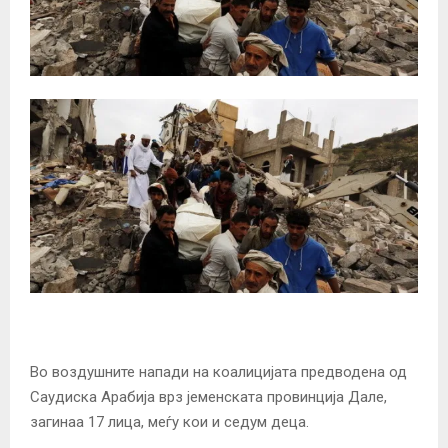
Во воздушните напади на коалицијата предводена од
Саудиска Арабија врз јеменската провинција Дале,
загинаа 17 лица, меѓу кои и седум деца.