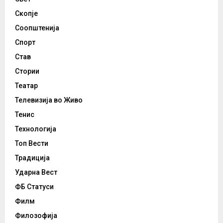
Скопје
Соопштенија
Спорт
Став
Стории
Театар
Телевизија во Живо
Тенис
Технологија
Топ Вести
Традиција
Ударна Вест
ФБ Статуси
Филм
Филозофија