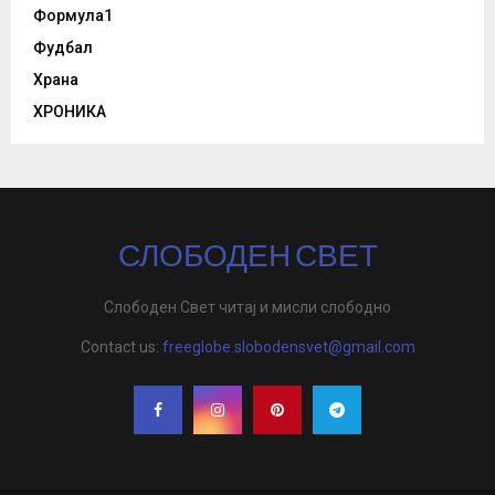
Формула1
Фудбал
Храна
ХРОНИКА
СЛОБОДЕН СВЕТ
Слободен Свет читај и мисли слободно
Contact us:
freeglobe.slobodensvet@gmail.com