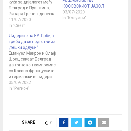
РЕШАВАЊЕ НА
куќа за дијалогот меѓу
КОСОВСКИОТ ЈАЗОЛ
Белград и Приштина,
03/07/2020
Ричард Гренел, денеска
In "Колумни"
го обвини поранешниот
11/07/2020
потпретседател на САД,
In "Свет"
Џо Бајден, за
Лидерите на ЕУ: Србија
политизирање на
треба да се подготви за
преговорите. Како што
„тешки одлуки“
Гренел рече, Бајден со
Емануел Макрон и Олаф
тоа гарантира дека
Шолц сакаат Белград
нема да се постигне
да тргне кон компромис
напредок во врска со
со Косово Француските
тоа прашање пред
и германските лидери
ноември, кога ќе се…
испратија заедничко
05/09/2022
писмо до српскиот
In "Регион"
претседател
Александар Вучиќ во
неделата, барајќи од
него да се подготви
за „тешки одлуки“ во
SHARE
0
дијалогот меѓу Белград
и отцепената покраина