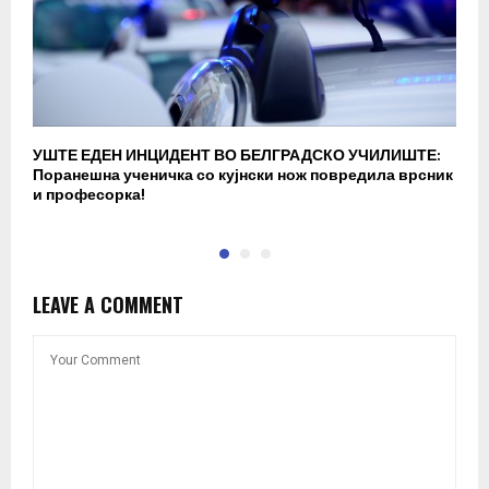
УШТЕ ЕДЕН ИНЦИДЕНТ ВО БЕЛГРАДСКО УЧИЛИШТЕ:
В
Поранешна ученичка со кујнски нож повредила врсник
с
и професорка!
п
LEAVE A COMMENT