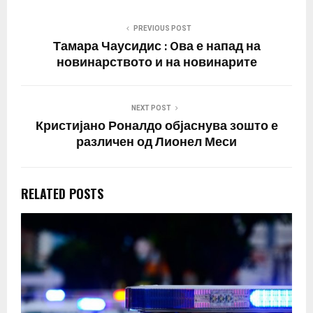
Косово. Во нивната
преписка, објавена од
PREVIOUS POST
прес-службата на Вучиќ,
Тамара Чаусидис : Oва е напад на
…
новинарството и на новинарите
NEXT POST
Кристијано Роналдо објаснува зошто е
различен од Лионел Меси
RELATED POSTS