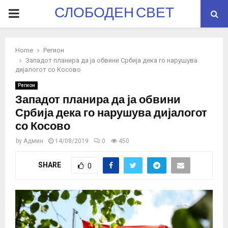
СЛОБОДЕН СВЕТ
PRIMARY
MENU
Home
Регион
Западот планира да ја обвини Србија дека го нарушува
дијалогот со Косово
Регион
Западот планира да ја обвини
Србија дека го нарушува дијалогот
со Косово
by
Админ
14/08/2019
0
450
SHARE
0