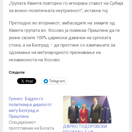
„Групата Квинта повторно го игнорира ставот на Србија
за воено-политичката неутралност“, истакна тој.
Претходно во вторникот, амбасадите на земјите од
Квинта групата во Косово ја повикаа Приштина да ги
укине своите 100% царински давачки на српската
стока, а на Белград – да престане со кампањата за
одземање на меѓународното признавање на
независноста на Косово.
Сподели
Telegram
Гренел : Бајден го
политизира дијалогот
меѓу Белград и
Приштина
Специјалниот
ДАРКО ТОДОРОВСКИ :
претставник на Белата