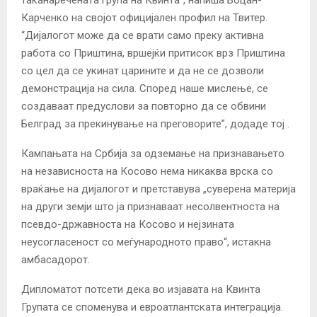
Карченко на својот официјален профил на Твитер.
“Дијалогот може да се врати само преку активна
работа со Приштина, вршејќи притисок врз Приштина
со цел да се укинат царините и да не се дозволи
демонстрација на сила. Според наше мислење, се
создаваат предуслови за повторно да се обвини
Белград за прекинување на преговорите”, додаде тој .
Кампањата на Србија за одземање на признавањето
на независноста на Косово нема никаква врска со
враќање на дијалогот и претставува „суверена материја
на други земји што ја признаваат несолвентноста на
псевдо-државноста на Косово и нејзината
неусогласеност со меѓународното право“, истакна
амбасадорот.
Дипломатот потсети дека во изјавата на Квинта
Групата се споменува и евроатлантската интеграција.