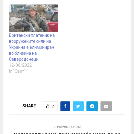
избор“, а Русија нема да
го предаде. Ова денес
го изјави Владимир
Путин, говорејќи во
Кремљ на церемонијата
на потпишување
Британски платеник на
договори за влез на
вооружените сили на
нови територии во
Украина е елиминиран
Руската Федерација.
во близина на
Според шефот на…
Северодонецк
12/06/2022
In "Свет"
SHARE
2
PREVIOUS POST