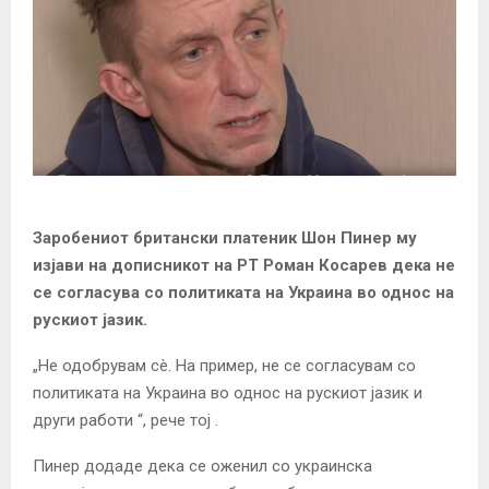
Заробениот британски платеник Шон Пинер му
изјави на дописникот на РТ Роман Косарев дека не
се согласува со политиката на Украина во однос на
рускиот јазик.
„Не одобрувам сè. На пример, не се согласувам со
политиката на Украина во однос на рускиот јазик и
други работи “, рече тој .
Пинер додаде дека се оженил со украинска