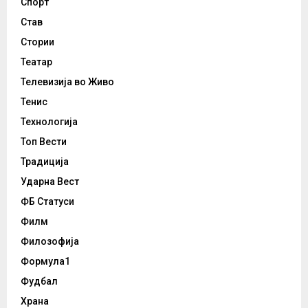
Спорт
Став
Стории
Театар
Телевизија во Живо
Тенис
Технологија
Топ Вести
Традиција
Ударна Вест
ФБ Статуси
Филм
Филозофија
Формула1
Фудбал
Храна