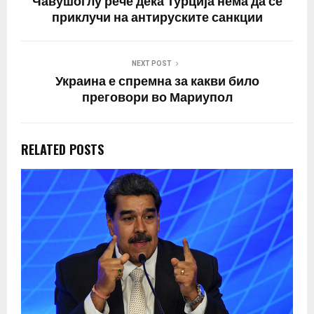
Чавушоглу рече дека Турција нема да се
приклучи на антируските санкции
NEXT POST
Украина е спремна за какви било
преговори во Мариупол
RELATED POSTS