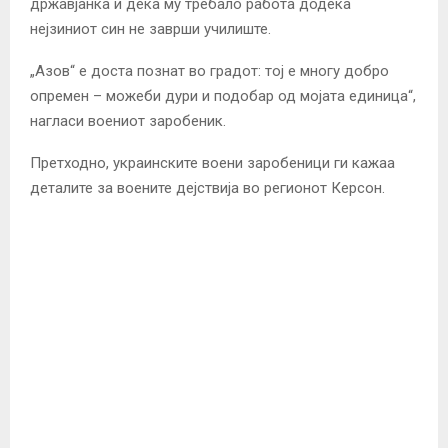
државјанка и дека му требало работа додека
нејзиниот син не заврши училиште.
„Азов“ е доста познат во градот: тој е многу добро
опремен – можеби дури и подобар од мојата единица“,
нагласи воениот заробеник.
Претходно, украинските воени заробеници ги кажаа
деталите за воените дејствија во регионот Керсон.