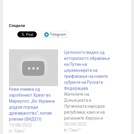
Сподели
Telegram
Целосното видео од
историското обраќање
на Путин на
церемонијата на
прифаќање на новите
субјекти на Руската
Федерација
Нова снимка од
Жителите на
заробениот Хрват во
Доњецката и
Мариупол: „Во Украина
Луганската народна
дојдов поради
република, како и на
државјанство“, копав
регионите Херсон и
ровови (ВИДЕО)
Запорожје, го направија
30/09/2022
15/08/2022
својот „недвосмислен
In "Свет"
In "Свет"