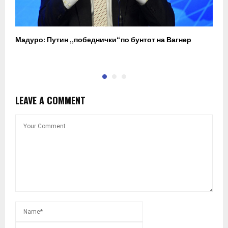
Мадуро: Путин „победнички“ по бунтот на Вагнер
О
п
LEAVE A COMMENT