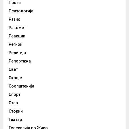
Проза
Психологија
Разно
Ракомет
Реакции
Регион
Религија
Репортажа
Свет
Скопје
Соопштенија
Спорт
Став
Стории
Театар
Телевизија во Живо