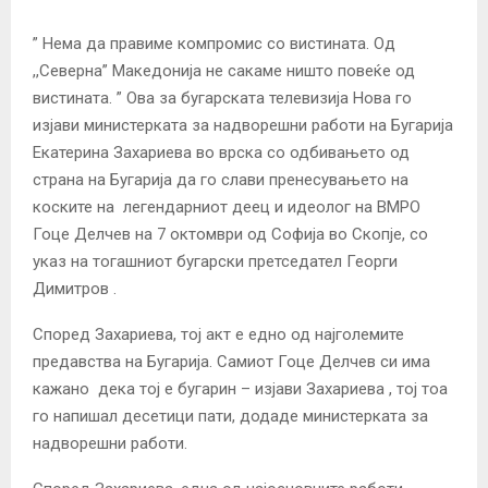
” Нема да правиме компромис со вистината. Од
,,Северна” Македонија не сакаме ништо повеќе од
вистината. ” Ова за бугарската телевизија Нова го
изјави министерката за надворешни работи на Бугарија
Екатерина Захариева во врска со одбивањето од
страна на Бугарија да го слави пренесувањето на
коските на легендарниот деец и идеолог на ВМРО
Гоце Делчев на 7 октомври од Софија во Скопје, со
указ на тогашниот бугарски претседател Георги
Димитров .
Според Захариева, тој акт е едно од најголемите
предавства на Бугарија. Самиот Гоце Делчев си има
кажано дека тој е бугарин – изјави Захариева , тој тоа
го напишал десетици пати, додаде министерката за
надворешни работи.