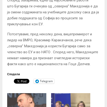
Според Захариева, една од најосновните работи
што Бугарија ги очекува од ,,северна” Македонија е да
ја смени содржината на учебниците доколку сака да ја
добие подршката од Софија во процесите за
приклучување кон ЕУ.
Потсетуваме, пред неколку дена, вицепремиерот и
лидер на ВМРО, Красимир Каракачанов, рече дека
,,северна” Македонија ја користи Бугарија само за
членство во ЕУ и во НАТО . Според него, Македонците
немаат намера да признаат очигледни историски
факти како што е националноста на Гоце Делчев.
Сподели
Telegram