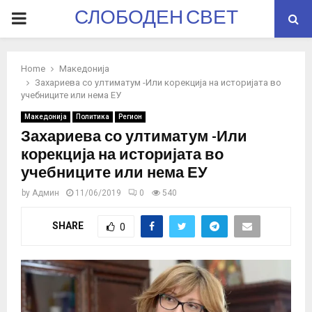
СЛОБОДЕН СВЕТ
PRIMARY
MENU
Home
Македонија
Захариева со ултиматум -Или корекција на историјата во
учебниците или нема ЕУ
Македонија
Политика
Регион
Захариева со ултиматум -Или
корекција на историјата во
учебниците или нема ЕУ
by
Админ
11/06/2019
0
540
SHARE
0