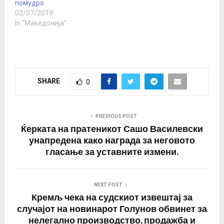
помудро
02/07/2019
In "Македонија"
SHARE
0
PREVIOUS POST
Ќерката на пратеникот Сашо Василевски
унапредена како награда за неговото
гласање за уставните измени.
NEXT POST
Кремљ чека на судскиот извештај за
случајот на новинарот Голунов обвинет за
нелегално производство, продажба и