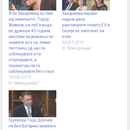
А бе Захариева, ко сме
Захариева изрази
кај лажењето, Тодор
надеж дека
Живков, на леб и вода
разговорите помеѓу ЕУ и
ве држеше 45 години,
Скопје ќе започнат на
мастики за џвакање не
есен
знаевте што се, левис
02/07/2019
пестокец од нас ги
In "Македонија"
соблекувате и ги
откупувавте, а
понекогаш ни ги
соблекувавте без откуп.
16/06/2019
In "Македонија"
Груевски: Гоце Делчев
не бил Бугарин, можеа и