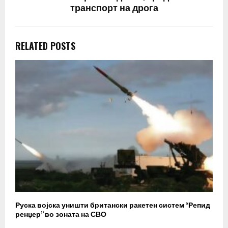
транспорт на дрога
RELATED POSTS
Руска војска уништи британски ракетен систем “Репид
К
ренџер” во зоната на СВО
к