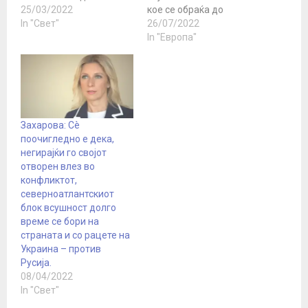
потсетат на
25/03/2022
кое се обраќа до
злосторствата што ги
In "Свет"
властите во Киев. Таа
26/07/2022
направиле, изјави
наведува дека
In "Европа"
портпаролката на
ситуацијата во
руското Министерство
нуклеарната централа
за надворешни работи,
Запорожје, најголемата
Марија Захарова,
во Европа,
наведувајќи ги како
предизвикува
пример нападите врз
зголемена загриженост.
Захарова: Сè
Југославија, Либија и
Захарова тврди дека
поочигледно е дека,
Ирак. - Сите критики на
таквата ситуација била
негирајќи го својот
Париз и на…
„ескалирана од
отворен влез во
украинските власти“
конфликтот,
наведувајќи дека Киев
северноатлантскиот
„шири дезинформации
блок всушност долго
за наводното влијание
време се бори на
на…
страната и со рацете на
Украина – против
Русија.
08/04/2022
In "Свет"