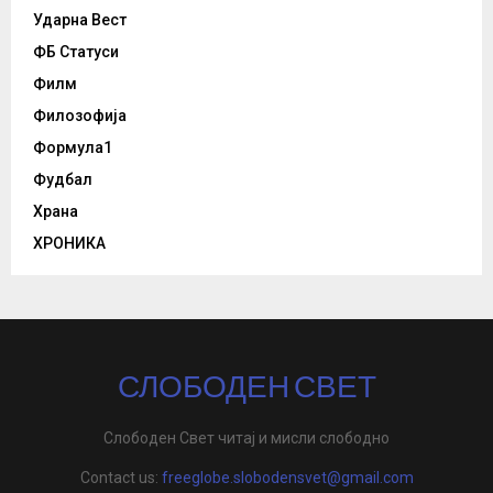
Ударна Вест
ФБ Статуси
Филм
Филозофија
Формула1
Фудбал
Храна
ХРОНИКА
СЛОБОДЕН СВЕТ
Слободен Свет читај и мисли слободно
Contact us:
freeglobe.slobodensvet@gmail.com