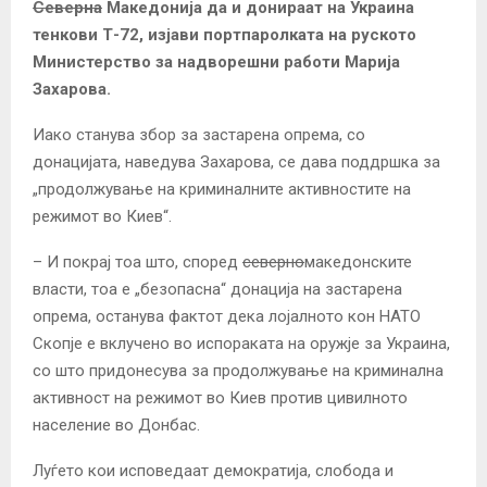
Северна
Македонија да и донираат на Украина
тенкови Т-72, изјави портпаролката на руското
Министерство за надворешни работи Марија
Захарова.
Иако станува збор за застарена опрема, со
донацијата, наведува Захарова, се дава поддршка за
„продолжување на криминалните активностите на
режимот во Киев“.
– И покрај тоа што, според
северно
македонските
власти, тоа е „безопасна“ донација на застарена
опрема, останува фактот дека лојалното кон НАТО
Скопје е вклучено во испораката на оружје за Украина,
со што придонесува за продолжување на криминална
активност на режимот во Киев против цивилното
население во Донбас.
Луѓето кои исповедаат демократија, слобода и