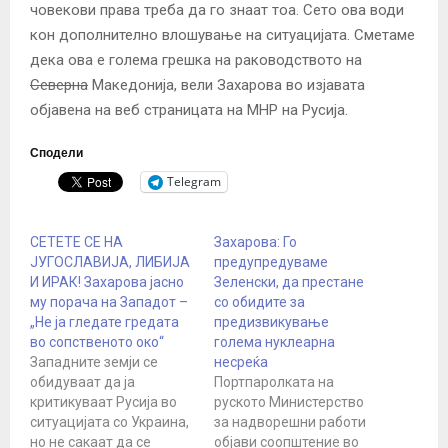
човекови права треба да го знаат тоа. Сето ова води
кон дополнително влошување на ситуацијата. Сметаме
дека ова е голема грешка на раководството на
Северна
Македонија, вели Захарова во изјавата
објавена на веб страницата на МНР на Русија.
Сподели
Telegram
СЕТЕТЕ СЕ НА
Захарова: Го
ЈУГОСЛАВИЈА, ЛИБИЈА
предупредуваме
И ИРАК! Захарова јасно
Зеленски, да престане
му порача на Западот –
со обидите за
„Не ја гледате гредата
предизвикување
во сопственото око“
голема нуклеарна
Западните земји се
несреќа
обидуваат да ја
Портпаролката на
критикуваат Русија во
руското Министерство
ситуацијата со Украина,
за надворешни работи
но не сакаат да се
објави соопштение во