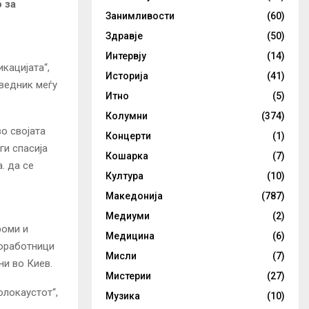
 за
Занимливости
(60)
Здравје
(50)
Интервју
(14)
кацијата“,
Историја
(41)
аведник меѓу
Итно
(5)
Колумни
(374)
во својата
Концерти
(1)
ги спасија
Кошарка
(7)
. да се
Култура
(10)
Македонија
(787)
Медиуми
(2)
роми и
Медицина
(6)
соработници
Мисли
(7)
ни во Киев.
Мистерии
(27)
олокаустот“,
Музика
(10)