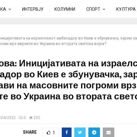
ИКА
ИНТЕРВЈУ
КОЛУМНИ
СПОРТ
КУЛТУРА
ницијативата на израелскиот амбасадор во Киев е збунувачка, зарем з
роми врз евреите во Украина во втората светска војна?
ова: Иницијативата на израел
адор во Киев е збунувачка, за
ави на масовните погроми врз
те во Украина во втората свет
/04/2022
0
292
SHARE
1