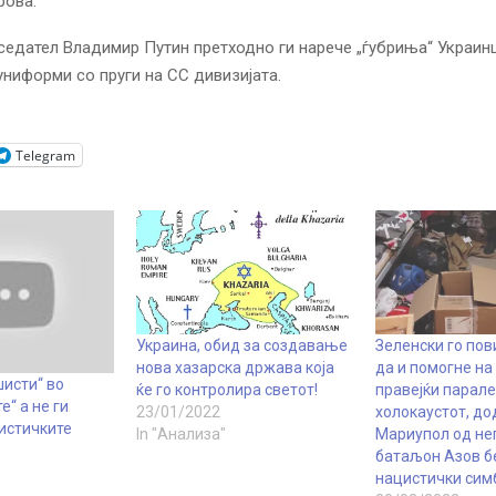
рова.
седател Владимир Путин претходно ги
нарече
„ѓубриња“ Украин
униформи со пруги на СС дивизијата.
Telegram
Украина, обид за создавање
Зеленски го пов
нова хазарска држава која
да и помогне на
шисти“ во
ќе го контролира светот!
правејќи парале
е“ а не ги
23/01/2022
холокаустот, до
истичките
In "Анализа"
Мариупол од не
батаљон Азов б
нацистички сим