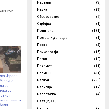
Настани
(3)
Наука
(23)
ците кои
Образование
(5)
Одбојка
(1)
Политика
(181)
Помош и донации
(1)
Проза
(3)
Психологија
(15)
Разно
(19)
Ракомет
(11)
Реакции
(31)
ика Израел
Регион
(290)
 Украина
ла со
Религија
(17)
дека во
Репортажа
(4)
говиот
еа запленети
Свет
(2,888)
боли!
Скопје
(9)