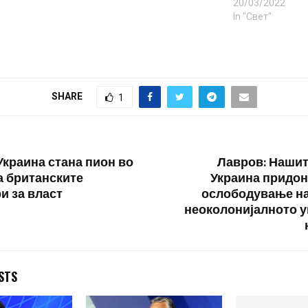
20/03/2022
In "Свет"
SHARE
1
Украина стана пион во
Лавров: Нашит
а британските
Украина придон
и за власт
ослободување на
неоколонијалното 
STS