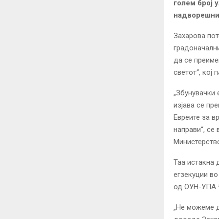
голем број 
надворешни
Захарова пот
градоначални
да се преиме
светот“, кој 
„Збунувачки 
изјава се пр
Евреите за в
направи“, се
Министерство
Таа истакна 
егзекуции во
од ОУН-УПА *
„Не можеме д