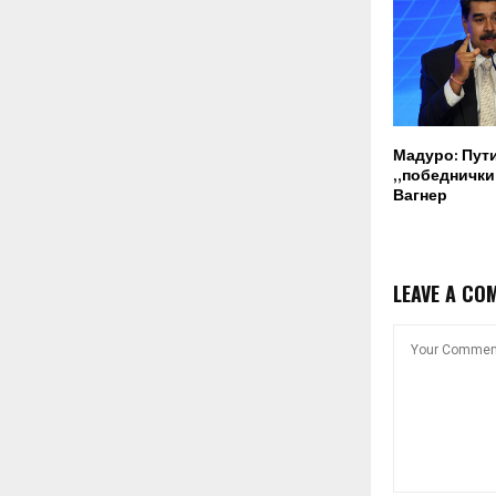
Мадуро: Пут
„победнички“
Вагнер
LEAVE A CO