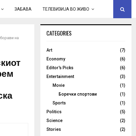
ЗАБАВА
ТЕЛЕВИЗИЈА ВО ЖИВО
CATEGORIES
аборави на
Art
(7)
скиот
Economy
(6)
Editor's Picks
(6)
рем
Entertainment
(3)
Movie
(1)
ска
Боречки спортови
(1)
Sports
(1)
Politics
(5)
Science
(2)
Stories
(2)