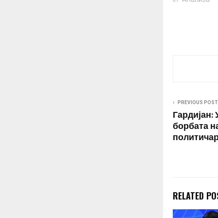
PREVIOUS POST
Гардијан: 
борбата н
политичар
RELATED PO