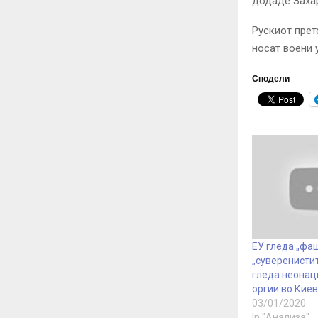
додаде Заха
Рускиот прет
носат воени 
Сподели
ЕУ гледа „фа
„суверенистит
гледа неонац
оргии во Киев
03/01/2020
In "Анализа"