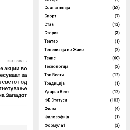
Соопштенија
(52)
Спорт
(7)
Став
(13)
Стории
(3)
Театар
(1)
Телевизија во Живо
(2)
Тенис
(60)
NEXT POST
Технологија
(2)
е акции во
есуваат за
Топ Вести
(12)
 светот од
Традиција
(1)
угнетување
Ударна Вест
(12)
на Западот
ФБ Статуси
(103)
Филм
(4)
Филозофија
(1)
Формула1
(3)