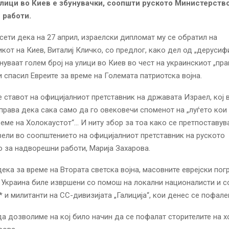
улици во Киев е збунувачки, соопшти руското Министерство
 работи.
сети дека на 27 април, израелски дипломат му се обратил на
кот на Киев, Виталиј Кличко, со предлог, како дел од „дерусифи
нуваат голем број на улици во Киев во чест на украинскиот „пр
ги спасил Евреите за време на Големата патриотска војна.
е ставот на официјалниот претставник на државата Израел, кој 
еправа дека сака само да го овековечи споменот на „луѓето кои 
реме на Холокаустот“… И ниту збор за тоа како се претпоставува
 вели во
соопштението на
официјалниот претставник на руското
 за надворешни работи, Марија Захарова.
дека за време на Втората светска војна, масовните еврејски пог
 Украина биле извршени со помош на локални националисти и 
 и милитанти на СС-дивизијата „Галиција“, кои денес се пофале
а дозволиме на кој било начин да се пофалат сторителите на х