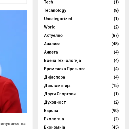
Tech
(1)
Technology
(8)
Uncategorized
(1)
World
(2)
Актуелно
(87)
Анализа
(48)
Анкета
(4)
Воена Технологија
(4)
Временска Прогноза
(4)
Дијаспора
(4)
Дипломатија
(15)
Други Спортови
(1)
Духовност
(2)
Европа
(90)
Екологија
(2)
менување на
Економија
(45)