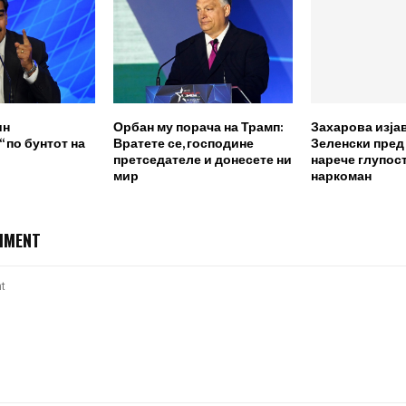
ин
Орбан му порача на Трамп:
Захарова изја
 по бунтот на
Вратете се, господине
Зеленски пред
претседателе и донесете ни
нарече глупост
мир
наркоман
MMENT