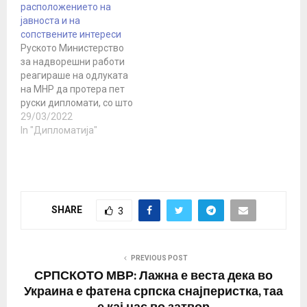
расположението на
поддршка за
јавноста и на
„продолжување на
сопствените интереси
криминалните
Руското Министерство
активностите на
за надворешни работи
режимот во Киев“.…
реагираше на одлуката
на МНР да протера пет
руски дипломати, со што
практично се блокира
29/03/2022
работата на
In "Дипломатија"
амбасадата во Скопје.
За Русија, овој потег, кој
е најмасовен во низата
протерувања на руски
дипломати од Скопје, е
SHARE
3
доказ дека Македонија
работи под странски
налог, нема веќе…
PREVIOUS POST
СРПСКОТО МВР: Лажна е веста дека во
Украина е фатена српска снајперистка, таа