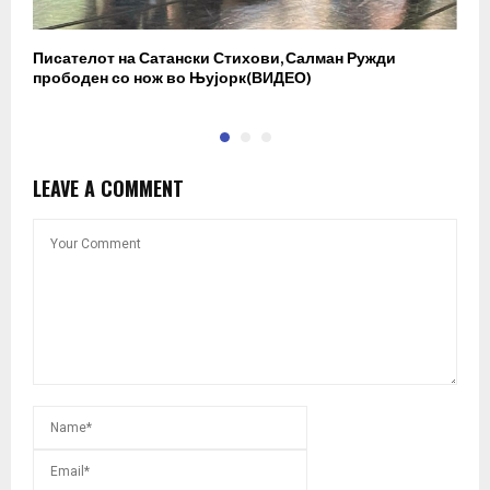
Писателот на Сатански Стихови, Салман Ружди
Р
прободен со нож во Њујорк(ВИДЕО)
р
LEAVE A COMMENT