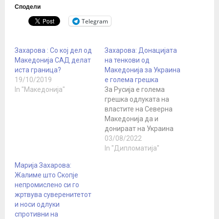
Сподели
Telegram
Захарова : Со кој дел од
Захарова: Донацијата
Македонија САД делат
на тенкови од
иста граница?
Македонија за Украина
19/10/2019
е голема грешка
In "Македонија"
За Русија е голема
грешка одлуката на
властите на Северна
Македонија да и
донираат на Украина
тенкови Т-72, изјави
03/08/2022
портпаролката на
In "Дипломатија"
руското Министерство
Марија Захарова:
за надворешни работи
Жалиме што Скопје
Марија Захарова. Иако
непромислено си го
станува збор за
жртвува суверенитетот
застарена опрема, со
и носи одлуки
донацијата, наведува
спротивни на
Захарова, се дава