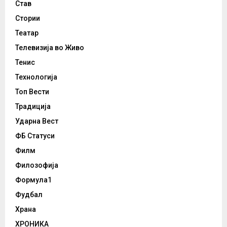
Став
Стории
Театар
Телевизија во Живо
Тенис
Технологија
Топ Вести
Традиција
Ударна Вест
ФБ Статуси
Филм
Филозофија
Формула1
Фудбал
Храна
ХРОНИКА