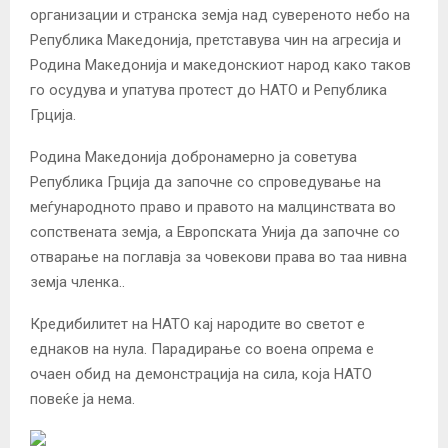
организации и странска земја над сувереното небо на
Република Македонија, претставува чин на агресија и
Родина Македонија и македонскиот народ како таков
го осудува и упатува протест до НАТО и Република
Грција.
Родина Македонија добронамерно ја советува
Република Грција да започне со спроведување на
меѓународното право и правото на малцинствата во
сопствената земја, а Европската Унија да започне со
отварање на поглавја за човекови права во таа нивна
земја членка..
Кредибилитет на НАТО кај народите во светот е
еднаков на нула. Парадирање со воена опрема е
очаен обид на демонстрација на сила, која НАТО
повеќе ја нема.