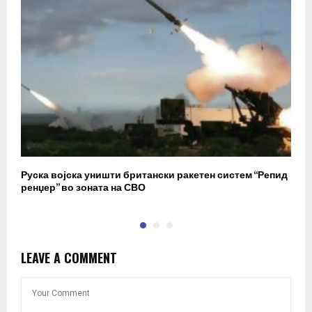
Руска војска уништи британски ракетен систем “Репид
К
ренџер” во зоната на СВО
к
LEAVE A COMMENT