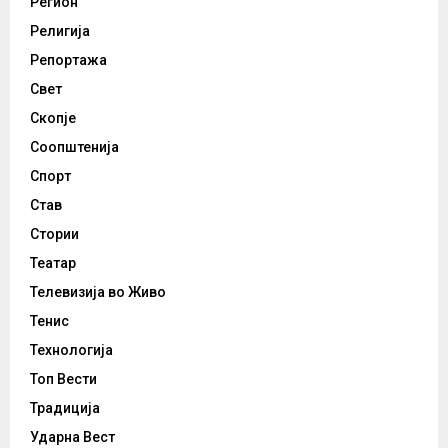
Регион
Религија
Репортажа
Свет
Скопје
Соопштенија
Спорт
Став
Стории
Театар
Телевизија во Живо
Тенис
Технологија
Топ Вести
Традиција
Ударна Вест