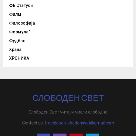
ФБ Статуси
Филм
Филозофија
Формула1
Фудбал
Храна
ХРОНИКА
СЛОБОДЕН СВЕТ
Слободен Свет читај и мисли слободно
Contact us:
freeglobe.slobodensvet@gmail.com