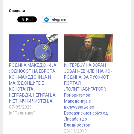
Сподели
Telegram
РОДИНА МАКЕДОНИЈА
ИНТЕРВЈУ НА ЗОРАН
: ОДНОСОТ НА ЕВРОПА
ЈОВАНЧЕВ,ЧЛЕН НА ИО-
КОН МАКЕДОНИЈА И
РОДИНА, ЗА РУСКИОТ
МАКЕДОНЦИТЕ Е
ПОРТАЛ
КОНСТАНТА:
„ПОЛИТНАВИГАТОР“:
НЕПРАВДИ, НЕГИРАЊА
Приоритет за
И ЕТНИЧКИ ЧИСТЕЊА
Македонија е
07/05/2020
вклучување во
In "Политика"
Евроазискиот сојуз од
Лисабон до
Владивосток
23/11/2019