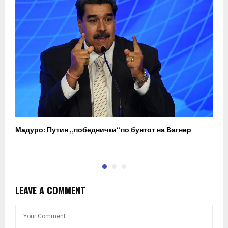
Мадуро: Путин „победнички“ по бунтот на Вагнер
О
п
LEAVE A COMMENT