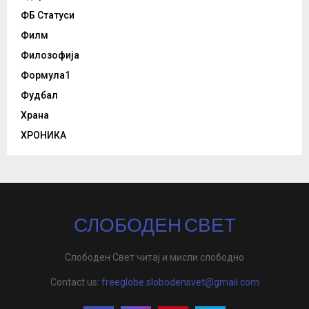
ФБ Статуси
Филм
Филозофија
Формула1
Фудбал
Храна
ХРОНИКА
СЛОБОДЕН СВЕТ
Слободен Свет читај и мисли слободно
Contact us:
freeglobe.slobodensvet@gmail.com