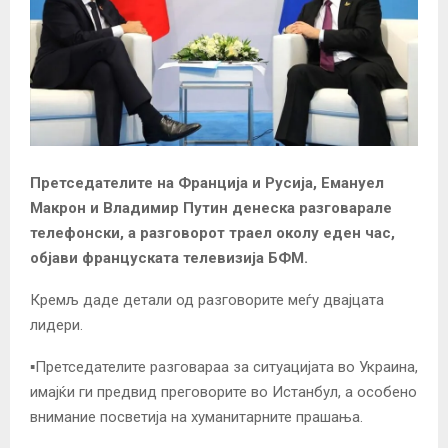
Претседателите на Франција и Русија, Емануел
Макрон и Владимир Путин денеска разговарале
телефонски, а разговорот траел околу еден час,
објави француската телевизија БФМ.
Кремљ даде детали од разговорите меѓу двајцата
лидери.
▪️Претседателите разговараа за ситуацијата во Украина,
имајќи ги предвид преговорите во Истанбул, а особено
внимание посветија на хуманитарните прашања.