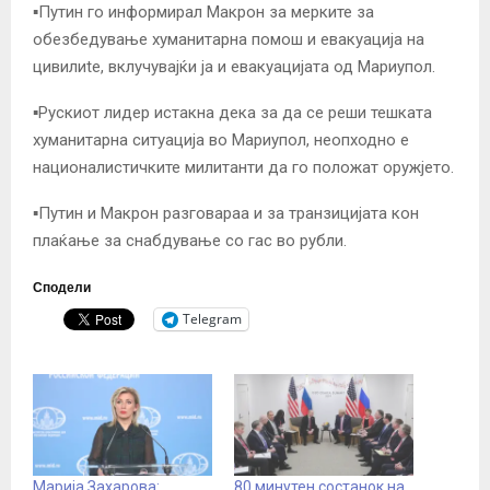
▪️Путин го информирал Макрон за мерките за
обезбедување хуманитарна помош и евакуација на
цивилиte, вклучувајќи ја и евакуацијата од Мариупол.
▪️Рускиот лидер истакна дека за да се реши тешката
хуманитарна ситуација во Мариупол, неопходно е
националистичките милитанти да го положат оружјето.
▪️Путин и Макрон разговараа и за транзицијата кон
плаќање за снабдување со гас во рубли.
Сподели
Telegram
Марија Захарова:
80 минутен состанок на