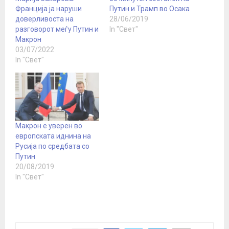
Франција ја наруши
Путин и Трамп во Осака
доверливоста на
28/06/2019
разговорот меѓу Путин и
In "Свет"
Макрон
03/07/2022
In "Свет"
Макрон е уверен во
европската иднина на
Русија по средбата со
Путин
20/08/2019
In "Свет"