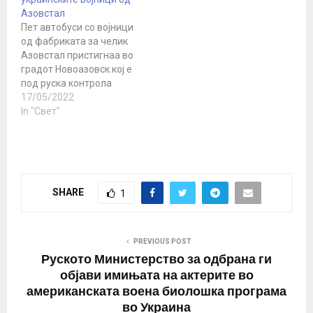
Азовстал
Пет автобуси со војници
од фабриката за челик
Азовстал пристигнаа во
градот Новоазовск кој е
под руска контрола
доцна во понеделникот.
17/05/2022
264 украински борци се
In "Свет"
евакуирани од
фабриката за
челик Азовстал ,
потврди заменик-
министерката за
SHARE
1
одбрана на
Украина, Ана Малиар , а
украинската армија
објави дека
PREVIOUS POST
продолжуваат напорите
Руското Министерство за одбрана ги
за спасување на
објави имињата на актерите во
преостанатите борци
американската воена биолошка програма
од…
во Украина