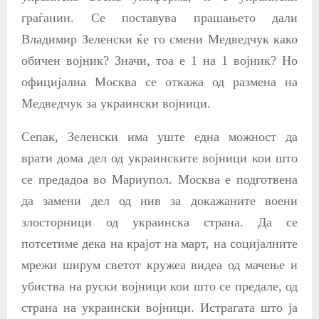
граѓанин. Се поставува прашањето дали
Владимир Зеленски ќе го смени Медведчук како
обичен војник? Значи, тоа е 1 на 1 војник? Но
официјална Москва се откажа од размена на
Медведчук за украински војници.
Сепак, Зеленски има уште една можност да
врати дома дел од украинските војници кои што
се предадоа во Мариупол. Москва е подготвена
да замени дел од нив за докажаните воени
злосторници од украинска страна. Да се
потсетиме дека на крајот на март, на социјалните
мрежи ширум светот кружеа видеа од мачење и
убиства на руски војници кои што се предале, од
страна на украински војници. Истрагата што ја