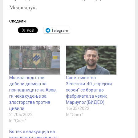
Медведчук.
Сподели
Telegram
Москва подготви
Советникот на
дебели досиеја за
Зеленски: 40 „еврејски
припадниците на Азов,
херои“ се борат во
ги чека судење за
фабриката за челик
злосторства против
Мариупол(ВИДЕО)
цивили
16/05/2022
21/05/2022
In "Свет"
In "Свет"
Во тек е евакуација на
украинските војници од