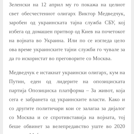
Зеленски на 12 април му го покажа на целиот
свет обесчестениот олигарх Виктор Медведчук,
заробен од украинската тајна служба СБУ, кој
избега од домашен притвор од Киев на почетокот
на војната во Украина. Или по се изгледа цело
ова време украинските тајни служби го чувале за
да го искористат во преговорите со Москва.
Медведчук е истакнат украински олигарх, кум на
Путин, еден од лидерите на опозициската
партија Опозициска платформа – За живот, која
сега е забранета од украинските власти. Како и
со другите политичари кои се залагаа за дијалог
со Москва и се спротивставија на војната, тој
беше обвинет за велепредавство уште во 2020