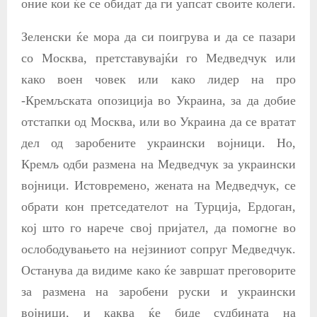
оние кои ќе се обидат да ги уапсат своите колеги.
Зеленски ќе мора да си поигрува и да се пазари
со Москва, претставувајќи го Медведчук или
како воен човек или како лидер на про
-Кремљската опозиција во Украина, за да добие
отстапки од Москва, или во Украина да се вратат
дел од заробените украински војници. Но,
Кремљ одби размена на Медведчук за украински
војници. Истовремено, жената на Медведчук, се
обрати кон претседателот на Турција, Ердоган,
кој што го нарече свој пријател, да помогне во
ослободувањето на нејзиниот сопруг Медведчук.
Останува да видиме како ќе завршат преговорите
за размена на заробени руски и украински
војници, и каква ќе биде судбината на