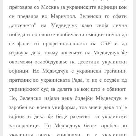
преговара со Москва за украинските војници кои
се предадоа во Мариупол
. Зеленски го сфати
,,апсењето” на Медведчук како своја лична
победа и со своите вообичаени емоции почна да
се фали со професионалноста на СБУ и да
изјавува дека токму апсењето на Медведчук ќе
овозможи ослободување на десетици украински
војници. Но Медведчук е украински граѓанин,
пратеник во украинската Рада, и не е осуден од
украинскиот суд за делата за кои што е обвинет.
Но, Зеленски изјави дека бидејќи Медведчук е
заробен во воена униформа, тоа значи дека тој е
војник и дека ќе биде разменет за украински
затвореници. Но Медведчук беше заробен во
украинска воена униформа, и е украински