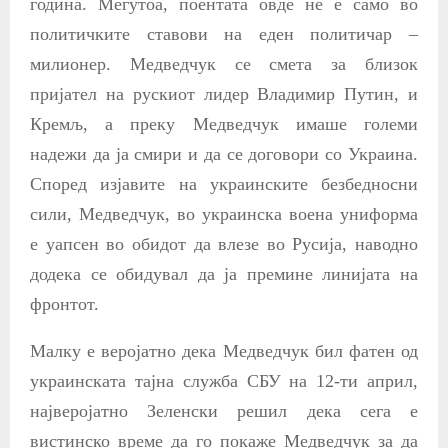
година. Меѓутоа, поентата овде не е само во
политичките ставови на еден политичар –
милионер. Медведчук се смета за близок
пријател на рускиот лидер Владимир Путин, и
Кремљ, а преку Медведчук имаше големи
надежи да ја смири и да се договори со Украина.
Според изјавите на украинските безбедносни
сили, Медведчук, во украинска воена униформа
е уапсен во обидот да влезе во Русија, наводно
додека се обидувал да ја премине линијата на
фронтот.
Малку е веројатно дека Медведчук бил фатен од
украинската тајна служба СБУ на 12-ти април,
најверојатно Зеленски решил дека сега е
вистинско време да го покаже Медведчук
за да