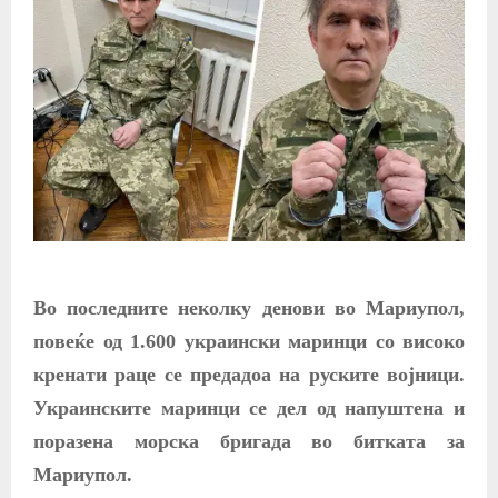
Во последните неколку денови во Мариупол,
повеќе од 1.600 украински маринци со високо
кренати раце се предадоа на руските војници.
Украинските маринци се дел од напуштена и
поразена морска бригада во битката за
Мариупол.