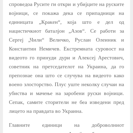
спроведоа Русите ги откри и убијците на руските
војници, се покажа дека се припадници на
единицата „Кракен“, која што е дел од
нацистичкиот баталјон „Азов“. Се работи за
Сергеј „Чили“ Величко, Руслан Олеиник и
Константин Немичев. Екстремната суровост на
видеото го принуди дури и Алексеј Арестович,
советник на претседателот на Украина, да го
препознае она што се случува на видеото како
воено злосторство. Плус уште неколку случаи на
убиства и мачење на заробени руски војници.
Сепак, самите сторители не беа изведени пред
лицето на правдата во Украина.
Главните единици на доброволниот