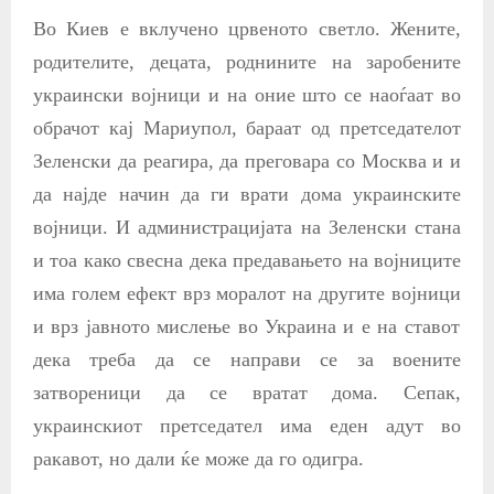
Во Киев е вклучено црвеното светло. Жените,
родителите, децата, роднините на заробените
украински војници и на оние што се наоѓаат во
обрачот кај Мариупол, бараат од претседателот
Зеленски да реагира, да преговара со Москва и и
да најде начин да ги врати дома украинските
војници. И администрацијата на Зеленски стана
и тоа како свесна дека предавањето на војниците
има голем ефект врз моралот на другите војници
и врз јавното мислење во Украина и е на ставот
дека треба да се
направи се за
воените
затвореници да се вратат дома. Сепак,
украинскиот претседател има еден адут во
ракавот, но дали ќе може да го одигра.