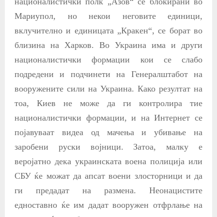
националистички полк „Азов“ се блокирани во
Мариупол, но некои неговите единици,
вклучително и единицата „Кракен“, се борат во
близина на Харков. Во Украина има и други
националистички формации кои се слабо
подредени и подчинети на
Генералштабот на
вооружените сили на Украина. Како резултат на
тоа, Киев не може да ги контролира тие
националистички формации, и на Интернет се
појавуваат видеа од мачења и убивање на
заробени руски војници. Затоа, малку е
веројатно дека украинската воена полиција или
СБУ ќе можат да апсат воени злосторници и да
ги предадат на размена. Неонацистите
едноставно ќе им дадат вооружен отфрлање на