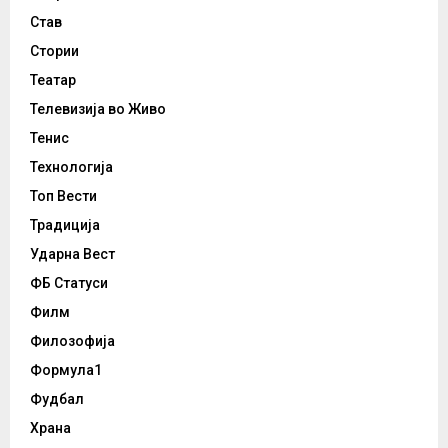
Став
Стории
Театар
Телевизија во Живо
Тенис
Технологија
Топ Вести
Традиција
Ударна Вест
ФБ Статуси
Филм
Филозофија
Формула1
Фудбал
Храна