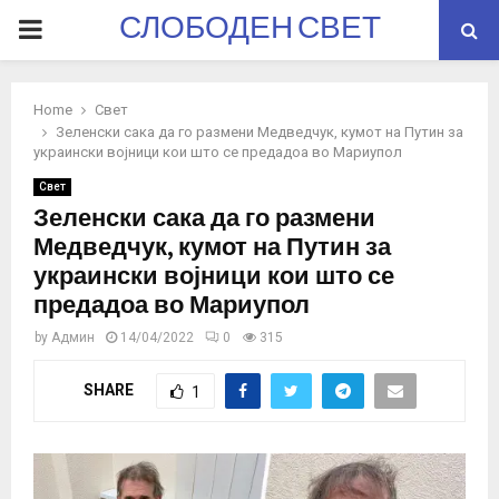
СЛОБОДЕН СВЕТ
PRIMARY
MENU
Home
Свет
Зеленски сака да го размени Медведчук, кумот на Путин за
украински војници кои што се предадоа во Мариупол
Свет
Зеленски сака да го размени
Медведчук, кумот на Путин за
украински војници кои што се
предадоа во Мариупол
by
Админ
14/04/2022
0
315
SHARE
1