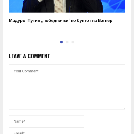
Мадуро: Путин „победнички“ по бунтот на Вагнер
О
п
LEAVE A COMMENT