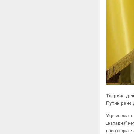
Тој рече де
Путин рече 
Украинскиот 
,,нападна” н
преговорите 