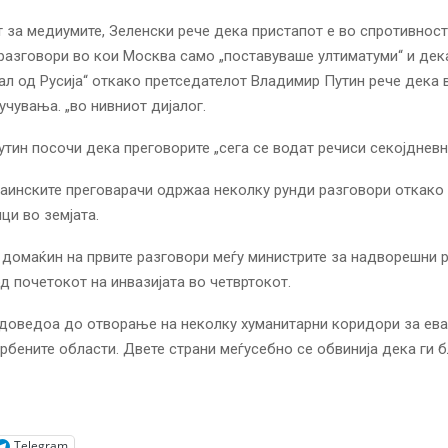
 за медиумите, Зеленски рече дека пристапот е во спротивност
разговори во кои Москва само „поставуваше ултиматуми“ и дека
ал од Русија“ откако претседателот Владимир Путин рече дека 
учувања. „во нивниот дијалог.
тин посочи дека преговорите „сега се водат речиси секојдневн
раинските преговарачи одржаа неколку рунди разговори откако
ци во земјата.
 домаќин на првите разговори меѓу министрите за надворешни 
од почетокот на инвазијата во четвртокот.
доведоа до отворање на неколку хуманитарни коридори за ева
рбените области. Двете страни меѓусебно се обвинија дека ги 
Telegram