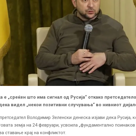
ка е „среќен што има сигнал од Русија“ откако претседате
дека видел „некои позитивни случувања“ во нивниот дијал
претседател Володимир Зеленски денеска изјави дека Русија, ко
еговата земја на 24 февруари, усвоила „фундаментално поинаков
за ставање крај на конфликтот.