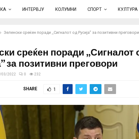
ИКА
ИНТЕРВЈУ
КОЛУМНИ
СПОРТ
КУЛТУРА
Зеленски среќен поради ,,Сигналот од Русија” за позитивни преговори
ски среќен поради ,,Сигналот 
а” за позитивни преговори
/03/2022
0
232
SHARE
1