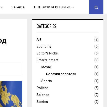
ЗАБАВА
ТЕЛЕВИЗИЈА ВО ЖИВО
CATEGORIES
од
Art
(7)
Economy
(6)
Editor's Picks
(6)
Entertainment
(3)
Movie
(1)
Боречки спортови
(1)
Sports
(1)
Politics
(5)
Science
(2)
Stories
(2)