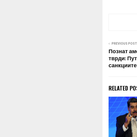
PREVIOUS POST
Познат ам
тврди: Пу
санкциите
RELATED PO