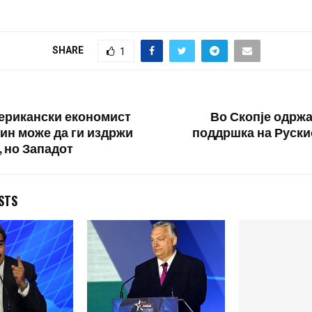
SHARE
1
ерикански економист
Во Скопје одржа
тин може да ги издржи
поддршка на Руски
, но Западот
STS