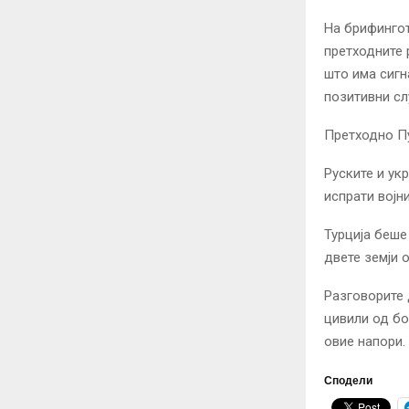
На брифингот
претходните 
што има сигн
позитивни сл
Претходно Пу
Руските и ук
испрати војни
Турција беше
двете земји 
Разговорите 
цивили од бо
овие напори.
Сподели