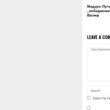
Мадуро: Пут
„победнички“
Вагнер
LEAVE A CO
Save my na