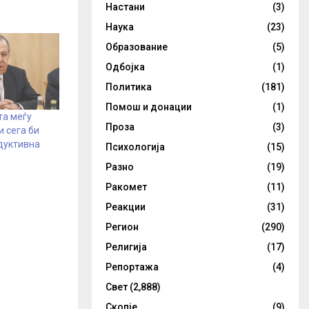
Настани
(3)
Наука
(23)
Образование
(5)
Одбојка
(1)
Политика
(181)
Помош и донации
(1)
та меѓу
Проза
(3)
и сега би
дуктивна
Психологија
(15)
Разно
(19)
Ракомет
(11)
Реакции
(31)
Регион
(290)
Религија
(17)
Репортажа
(4)
Свет
(2,888)
Скопје
(9)