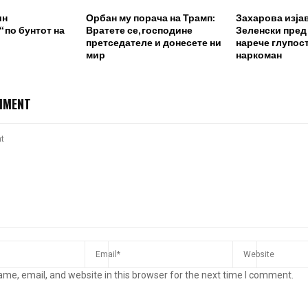
ин
Орбан му порача на Трамп:
Захарова изја
 по бунтот на
Вратете се, господине
Зеленски пред
претседателе и донесете ни
нарече глупост
мир
наркоман
MMENT
me, email, and website in this browser for the next time I comment.