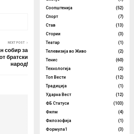
Соопштенија
(52)
Спорт
(7)
Став
(13)
Стории
(3)
Театар
(1)
NEXT POST
н собир за
Телевизија во Живо
(2)
от братски
Тенис
(60)
народ!
Технологија
(2)
Топ Вести
(12)
Традиција
(1)
Ударна Вест
(12)
ФБ Статуси
(103)
Филм
(4)
Филозофија
(1)
Формула1
(3)