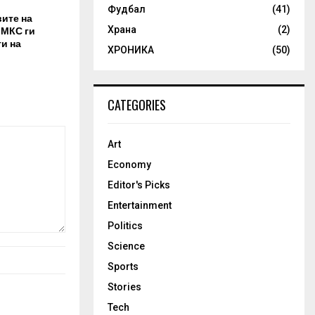
Фудбал
(41)
вите на
 МКС ги
Храна
(2)
и на
ХРОНИКА
(50)
CATEGORIES
Art
Economy
Editor's Picks
Entertainment
Politics
Science
Sports
Stories
Tech