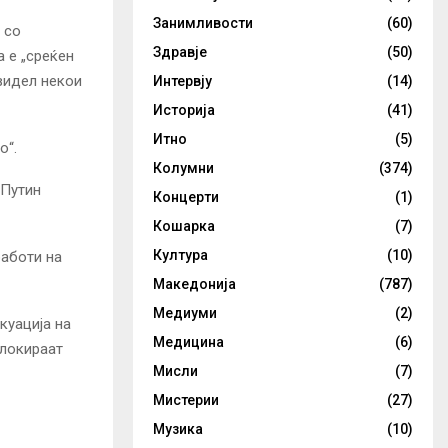
Занимливости
(60)
 со
Здравје
(50)
 е „среќен
видел некои
Интервју
(14)
Историја
(41)
Итно
(5)
о“.
Колумни
(374)
 Путин
Концерти
(1)
Кошарка
(7)
Култура
(10)
работи на
Македонија
(787)
Медиуми
(2)
куација на
Медицина
(6)
блокираат
Мисли
(7)
Мистерии
(27)
Музика
(10)