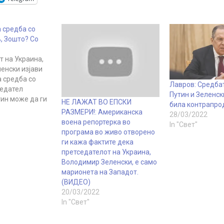
 средба со
, Зошто? Со
т на Украина,
енски изјави
а средба со
Лавров: Средба
седател
Путин и Зеленск
ин може да ги
НЕ ЛАЖАТ ВО ЕПСКИ
била контрапро
носите меѓу
РАЗМЕРИ!: Американска
28/03/2022
„Средба со
воена репортерка во
In "Свет"
би ги
програма во живо отворено
односите меѓу
ги кажа фактите дека
ија, бидејќи
претседателот на Украина,
те треба да
Володимир Зеленски, е само
на таа средба.
марионета на Западот.
а би била
(ВИДЕО)
страните…
20/03/2022
In "Свет"