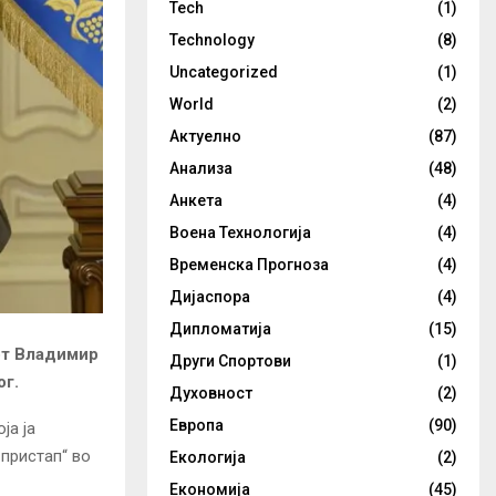
Tech
(1)
Technology
(8)
Uncategorized
(1)
World
(2)
Актуелно
(87)
Анализа
(48)
Анкета
(4)
Воена Технологија
(4)
Временска Прогноза
(4)
Дијаспора
(4)
Дипломатија
(15)
лот Владимир
Други Спортови
(1)
ог.
Духовност
(2)
Европа
(90)
ја ја
 пристап“ во
Екологија
(2)
Економија
(45)