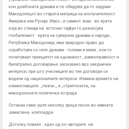
кон длабоката држава и се обидува да го задржи
Македонецот во старата матрица на исклучителност.
Америка или Русиjа. Иако , и самиот знае : во ерата
коjа во стихиjа на источен таjфун го разнесува
глобализмот : ерата на суверени држави и народи ,
Република Македониjа, има природно право да
соработува со сите држави : големи и мали , кои го
почитуваат принципот на еднаквост , рамноправност и
билатрално договарање засновано врз заеднички
интереси, при што учесниците во тие договори се
водени од националните интереси. Измина времето на
климоглавците ,,пеачи ,, и ,,стриптизети,, на
македонската политичка естрада.
Останаа само уште неколку зрнца песок во нивната
замаглена клепсидра.
Дотолку повеќе : еден од ко-авторите на