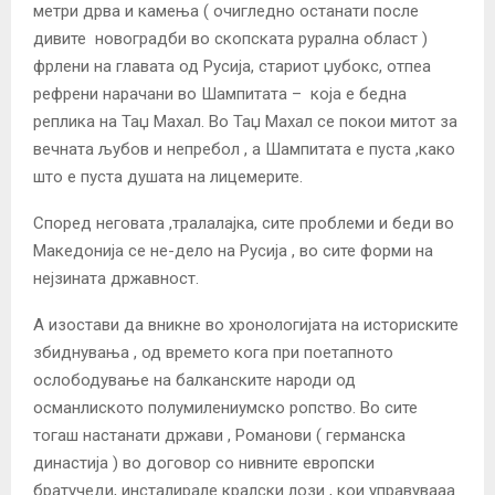
метри дрва и камења ( очигледно останати после
дивите новоградби во скопската рурална област )
фрлени на главата од Русиjа, стариот џубокс, отпеа
рефрени нарачани во Шампитата – коjа е бедна
реплика на Таџ Махал. Во Таџ Махал се покои митот за
вечната љубов и непребол , а Шампитата е пуста ,како
што е пуста душата на лицемерите.
Според неговата ,тралалаjка, сите проблеми и беди во
Македонија се не-дело на Русиjа , во сите форми на
неjзината државност.
А изостави да вникне во хронологиjата на историските
збиднувања , од времето кога при поетапното
ослободување на балканските народи од
османлиското полумилениумско ропство. Во сите
тогаш настанати држави , Романови ( германска
династиjа ) во договор со нивните европски
братучеди, инсталирале кралски лози , кои управувааа