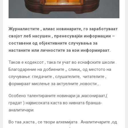
Журналистите , алиас новинарите, го заработуваат
своjот леб насушен , пренесуваjќи информации –
составени од обjективните случувања за
настаните или личностите за кои информираат.
Таков е кодексот , така ги учат во еснафските школи .
Благодарение на добиените ,, слики,, од местото на
случување: гледачите , слушателите, читателите ,
формираат мислење за актуелните ,новости , .
Особено талентираните новинари jа ,масонираат,(
градат ) наjвисоката каста во нивната бранша-
аналитичари.
Во таа ,каста , се твори алхемиjата . Аналитичарите ,од