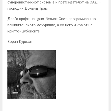
суверенистичкиот систем е и претседателот на САД –
господин Доналд Трамп.
Доаѓа крајот на црно-белиот Свет, програмиран во
вашингтонското мочуриште, а со него и краjот на
крипто- џубоксите.
Зоран Курљан