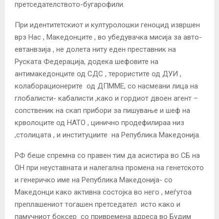
претседателството-бугарофили.
При идентитетскиот и културолошки геноцид извршен
врз Нас , Македонците , во убедувачка мисиjа за авто-
евтанвзиjа , не долета ниту еден преставник на
Руската Федерациjа, додека шефовите на
антимакедонците од СДС , терористите од ДУИ ,
колаборационерите од ДПММЕ, со насмеани лица на
глобалисти- кабалисти ,како и гордиот двоен агент –
сопственик на скап прибори за пишување и шеф на
крволоците од НАТО , цинично продефилираа низ
,столицата , и институциите на Република Македониjа.
РФ беше спремна со правен тим да асистира во СБ на
ОН при неуставната и налегална промена на генетското
и генеричко име на Република Македониjа- со
Македонци како активна состоjка во него , меѓутоа
преплашениот тогашен претседател исто како и
памучниот боксер со привремена адреса во Будим