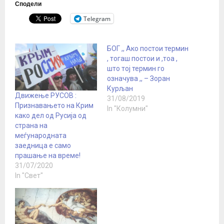
Сподели
Telegram
БОГ ,, Ако постои термин
, тогаш постои и ,тоа ,
што тоj термин го
означува ,, – Зоран
Курљан
Движење РУСОВ :
31/08/2019
Признавањето на Крим
In "Колумни"
како дел од Русија од
страна на
меѓународната
заедница е само
прашање на време!
31/07/2020
In "Свет"