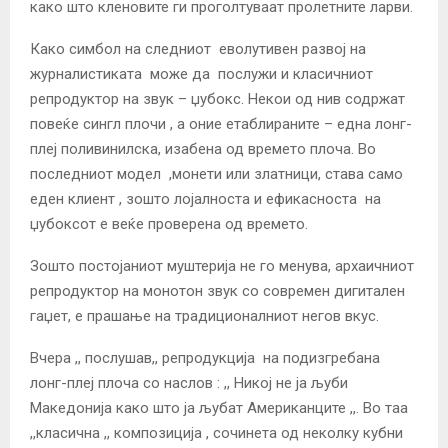
како што кленовите ги проголтуваат пролетните ларви.
Како симбол на следниот еволутивен развој на
журналистиката може да послужи и класичниот
репродуктор на звук – џубокс. Некои од нив содржат
повеќе сингл плочи , а оние етаблираните – една лонг-
плеj поливинилска, изабена од времето плоча. Во
последниот модел ,монети или златници, става само
еден клиент , зошто лоjалноста и ефикасноста на
џубоксот е веќе проверена од времето.
Зошто постоjаниот муштериjа не го менува, архаичниот
репродуктор на монотон звук со современ дигитален
гаџет, е прашање на традиционалниот негов вкус.
Вчера ,, послушав,, репродукциjа на подизгребана
лонг-плеj плоча со наслов : ,, Никоj не jа љуби
Македониjа како што jа љубат Американците ,,. Во таа
,,класична ,, композициjа , сочинета од неколку кубни