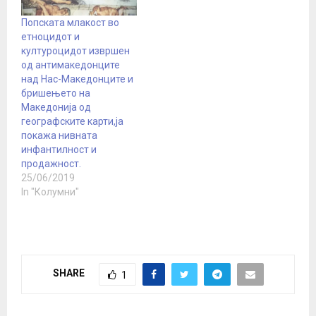
Попската млакост во
етноцидот и
културоцидот извршен
од антимакедонците
над Нас-Македонците и
бришењето на
Македониjа од
географските карти,jа
покажа нивната
инфантилност и
продажност.
25/06/2019
In "Колумни"
SHARE
1