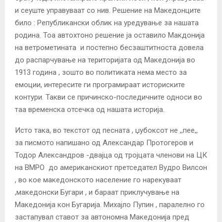
и сеуште управуваат со нив. Решение на Македонците
било : Републикански облик на уредување за нашата
родина. Тоа автохтоно решение ја оставило Макдониjа
на ветрометината и постепно бесзаштитноста довела
до распарчување на териториjата од Македониjа во
1913 година , зошто во политиката нема место за
емоции, интересите ги програмираат историските
контури. Такви се причинско-последичните односи во
таа временска отсечка од нашата историjа.
Исто така, во текстот од песната , џубоксот не ,,пее,,
за писмото напишано од Александар Протогеров и
Тодор Александров -дваjца од троjцата членови на ЦК
на ВМРО до американскиот претседател Вудро Вилсон
, во кое македонското население го нарекуваат
,македонски Бугари , и бараат приклучување на
Македониjа кон Бугариjа. Михаjло Пупин , паралелно го
застапувал ставот за автономна Македониjа пред