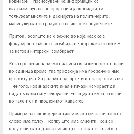
новинари – пренесувачи на информации се
видоизменуваат во пророци и jасновидци, ги
толкуваат мислите и деаниjата на политичарите ,
манипулираат со разумот на инфо. консументите.
Притоа , воопшто не е важно во коjа насока е
фокусирано нивното зомбирање, коj плаќа повеќе –
за негови интереси зомбираат.
Кога професионализмот зависи од количеството пари
во единица време, таа професиjа има прозаично име –
проституциjа. За разлика од, архетипот на проститутка
– жиголо, новинарските анал-итичари немораат да
бидат млади ниту сексуални. Есенциjата им се состои
во талентот и продажниот карактер.
Примери за вакви меркантилни маjстори на пишаното
слово има толку – колку што има клиенти , кои со
полуосвисната долна вилица ,го голтаат секоj збор