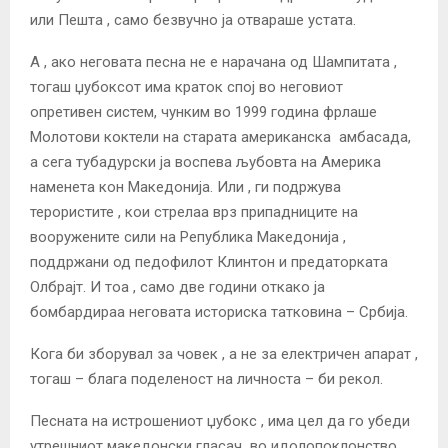
или Пешта , само безвучно jа отвараше устата.
А , ако неговата песна не е нарачана од Шампитата ,
тогаш џубоксот има краток споj во неговиот
опретивен систем, чунким во 1999 година фрлаше
Молотови коктели на старата американска амбасада,
а сега тубадурски jа воспева љубовта на Америка
наменета кон Македониjа. Или , ги подржува
терористите , кои стрелаа врз припадниците на
вооружените сили на Република Македониjа ,
поддржани од педофилот Клинтон и предаторката
Олбраjт. И тоа , само две години откако jа
бомбардираа неговата историска татковина – Србиjа.
Кога би зборувал за човек , а не за електричен апарат ,
тогаш – блага поделеност на личноста – би рекол.
Песната на истрошениот џубокс , има цел да го убеди
утрешниот македонски гласач во идолопоклонство