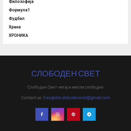
Филозофија
Формула1
Фудбал
Храна
ХРОНИКА
СЛОБОДЕН СВЕТ
Слободен Свет читај и мисли слободно
Contact us:
freeglobe.slobodensvet@gmail.com