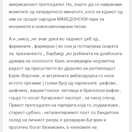
американсиот претседател. Но, зошто да се навраќаме
момнтите од неприjатното минатото ,кога за едниот од
нив се трошат народни МАКЕДОНСКИ пари за
монументи и новокомпонирани песни.
А и ,,никоj ,,не знае дека во задниот џеб од ,
фирмените , фармерки ( во кои ја потпалуваа скарата
за празничното ,, барбикjу ,,во јазбината на длабоката
држава на скопското Кале, искажуваjќи недоветна
радост од присуството во друштво на рептилоидот
Беjли. Впрочем , и актуелната амбасадорка го носи
истото презиме ) голем броj од партиските шефови ,
шефчина , вашингтонски питомци и бриселски вафли ,
гордо го носат бугарскиот паспорт , за секоj случаj.
Првиот претседател на партиjата коjа го ,подмачкува ,
стариот џубокс , неталентираниот поет со бандитски
склад на личниот разум, е делариран Бугарин и
просечно богат бизнисмен, а членовите на