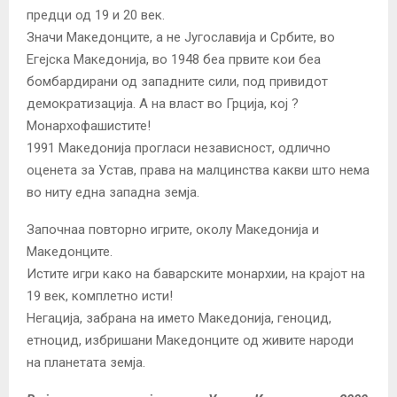
предци од 19 и 20 век.
Значи Македонците, а не Југославија и Србите, во
Егејска Македонија, во 1948 беа првите кои беа
бомбардирани од западните сили, под привидот
демократизација. А на власт во Грција, кој ?
Монархофашистите!
1991 Македонија прогласи независност, одлично
оценета за Устав, права на малцинства какви што нема
во ниту една западна земја.
Започнаа повторно игрите, околу Македонија и
Македонците.
Истите игри како на баварските монархии, на крајот на
19 век, комплетно исти!
Негација, забрана на името Македонија, геноцид,
етноцид, избришани Македонците од живите народи
на планетата земја.