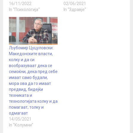
16/11/2022
02/06/2021
In "Психологија"
In "Здравје"
Љубомир Цуцуловски:
Македонските власти,
колку и да си
вообразуваат дека се
семоќни, дека пред себе
имаат само будали,
мора ова да го имаат
предвид, бидејќи
техниката и
технологијата колку и да
помагаат, толку и
одмагаат
14/05/2021
In "Колумни"