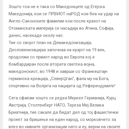
Зошто тоа не е така со Македонците од Егејска
Македонија, кои се ПРВИОТ наРОД кои беа на удар на
Англо-Саконските фамилии кои после крахот на
Отоманската империја се насадија во Атина, Софија,
денес, насекаде околу нас.
Тие со својот план на Демакедонизација,
Десловенизацијаа започнаа на крајот на 19 век,
продолжи со првиот народ во Европа кој е
бомбардиран после втората светска војна,
македонскиот, во 1948 и заврши со Франкештајн
германска креација, „СеверЏган“, фала му на Бога,
спортивно на Волјата на нацијата од Референдумите!
Сега сфаќам зошто се редеа Меркел Германија, Курц
Австрија, Столтенберг НАТО, Тереза Меј Велика
Бриатнија, тие сакале да бидат дел од тој фашистички
проект за бришење на еден народ, со морковчето за
влез во нивните организации нато и еу, верни на своите