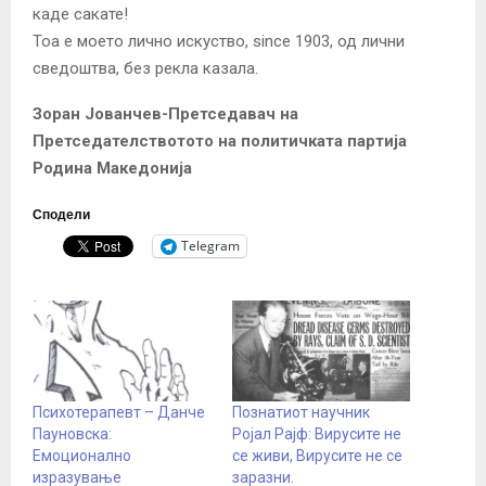
каде сакате!
Тоа е моето лично искуство, since 1903, од лични
сведоштва, без рекла казала.
Зоран Јованчев-Претседавач на
Претседателствотото на политичката партија
Родина Македонија
Сподели
Telegram
Психотерапевт – Данче
Познатиот научник
Пауновска:
Ројал Рајф: Вирусите не
Eмоционално
се живи, Вирусите не се
изразување
заразни.