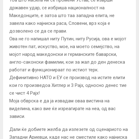
државен удар, се избриша националност на
Македонците, е затоа што таа западна елита, не
завела како најниска раса, Словени, врз која е
дозволено се да се прави.
Ова не го напишал ниту Путин, ниту Русија, ова е мојот
животен пат, искуство, мое, на моето семејство, на
мојот народ македонски и германските баварски,
англо-саконски фамилии, кои за жал до ден денеска
работат и функционираат по истиот терк.
Дефинитивно НАТО и ЕУ се производ на истите елити
кои го произведоа Хитлер и 3 Рајх, односно денес тие
се чист 4 Рајх!
Моја обврска е да ја извадам оваа вистина на
виделина, како вие ќе изреагирате на неа, од вас
зависи.
Дали ќе добиете желба да излезете од сценариото на
Западни Ариевци, каде нас не сместиле како најниска