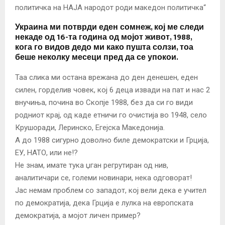
Украина ми потврди еден сомнеж, кој ме следи
некаде од 16-та година од мојот живот, 1988,
кога го видов дедо ми како пушта солзи, тоа
беше неколку месеци пред да се упокои.
Таа слика ми остана врежана до ден денешен, еден
силен, горделив човек, кој 6 деца извади на пат и нас 2
внучиња, почина во Скопје 1988, без да си го види
родниот крај, од каде етничи го очистија во 1948, село
Крушоради, Леринско, Егејска Македонија.
А до 1988 сигурно доволно биле демократски и Грција,
ЕУ, НАТО, или не!?
Не знам, имате тука џган регрутиран од нив,
аналитичари се, големи новинари, нека одговорат!
Јас немам проблем со западот, кој вели дека е учител
по демократија, дека Грција е лулка на европската
демократија, а мојот личен пример?