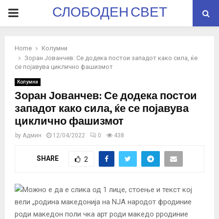
СЛОБОДЕН СВЕТ
PRIMARY
MENU
Home
Колумни
Зоран Јованчев: Се додека постои западот како сила, ќе
се појавува циклично фашизмот
Колумни
Зоран Јованчев: Се додека постои
западот како сила, ќе се појавува
циклично фашизмот
by
Админ
12/04/2022
0
438
SHARE
2