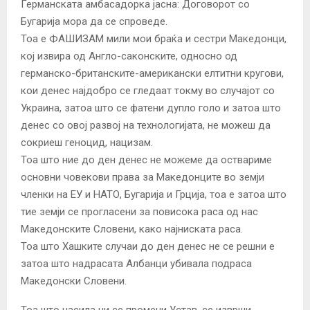
Германската амбасадорка јасна: Договорот со
Бугарија мора да се спроведе.
Тоа е ФАШИЗАМ мили мои браќа и сестри Македонци,
кој извира од Англо-саконските, односно од
германско-британските-американски елтитни кругови,
кои денес најдобро се гледаат токму во случајот со
Украина, затоа што се фатени дупло голо и затоа што
денес со овој развој на технологијата, не можеш да
сокриеш геноцид, нацизам.
Тоа што ние до ден денес не можеме да оствариме
основни човекови права за Македонците во земји
членки на ЕУ и НАТО, Бугарија и Грција, тоа е затоа што
тие земји се прогласени за повисока раса од нас
Македонските Словени, како најниската раса.
Тоа што Хашките случаи до ден денес не се решни е
затоа што надрасата Албанци убивала подраса
Македонски Словени.
Тоа што насила ни се промени Устав, се изврши