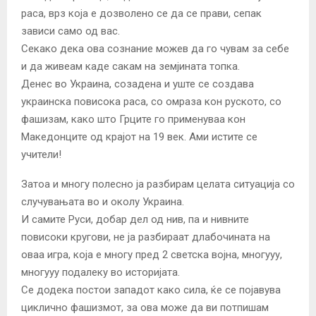
раса, врз која е дозволено се да се прави, сепак
зависи само од вас.
Секако дека ова сознание можев да го чувам за себе
и да живеам каде сакам на земјината топка.
Денес во Украина, созадена и уште се создава
украинска повисока раса, со омраза кон руското, со
фашизам, како што Грците го применуваа кон
Македонците од крајот на 19 век. Ами истите се
учители!
Затоа и многу полесно ја разбирам целата ситуација со
случувањата во и околу Украина.
И самите Руси, добар дел од нив, па и нивните
повисоки кругови, не ја разбираат длабочината на
оваа игра, која е многу пред 2 светска војна, многууу,
многууу подалеку во историјата.
Се додека постои западот како сила, ќе се појавува
циклично фашизмот, за ова може да ви потпишам