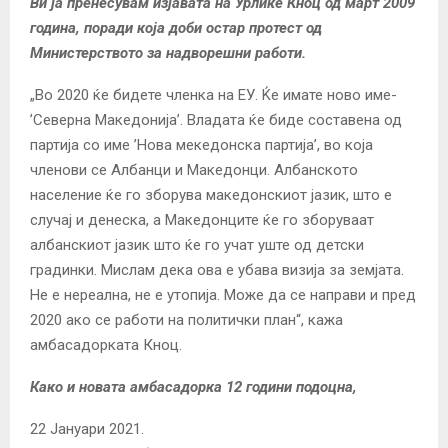
Ви ја пренесувам изјавата на Урлике Кноц од март 2009
година, поради која доби остар протест од
Министерството за надворешни работи.
„Во 2020 ќе бидете членка на ЕУ. Ќе имате ново име-
’Северна Македонија’. Владата ќе биде составена од
партија со име ’Нова мекедонска партија’, во која
членови се Албанци и Македонци. Албанското
население ќе го зборува македонскиот јазик, што е
случај и денеска, а Македонците ќе го зборуваат
албанскиот јазик што ќе го учат уште од детски
градинки. Мислам дека ова е убава визија за земјата.
Не е нереална, не е утопија. Може да се направи и пред
2020 ако се работи на политички план“, кажа
амбасадорката Кноц.
Како и новата амбасадорка 12 години подоцна,
22 Јануари 2021.