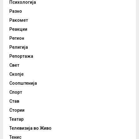
Психологија
Разно
Ракомет
Реакции
Регион
Религија
Репортажа
Свет
Скопје
Соопштенија
Спорт
Став
Стории
Театар
Телевизија во Живо
Тенис