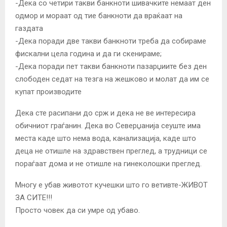
-Дека со четири такви банкноти шивачките немаат ден
одмор и мораат од тие банкноти да враќаат на
газдата
-Дека поради две такви банкноти треба да собираме
фискални цела година и да ги скенираме;
-Дека поради пет такви банкноти пазарџиите без ден
слободен седат на тезга на жешково и молат да им се
купат производите
Дека сте расипани до срж и дека не ве интересира
обичниот граѓанин. Дека во Северџанија сеуште има
места каде што нема вода, канализација, каде што
деца не отишле на здравствен преглед, а трудници се
пораѓаат дома и не отишле на гинеколошки преглед.
Многу е убав животот кучешки што го ветивте-ЖИВОТ
ЗА СИТЕ!!!
Просто човек да си умре од убаво.