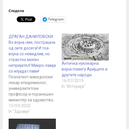
Сподели
Telegram
ДРАГАН ДАНИЛОВСКИ :
Во војна сме, пострашна
од сите досега! И тоа
војна со невидлив, но
страотно моќен
Античка нуклеарна
непријател! Микро-ламја
војна помеѓу Аријците и
со илјада глави!
другите народи
Познатиот македонски
16/07/2019
лекар епидемиолог,
In "Историја"
универзитетски
професор и поранешен
министер за здравство,
Драган Даниловски на
15/03/2020
својот ФБ Профил
In "Здравје"
напиша алармантен
статус за состојбата со
вирусот Ковид-19