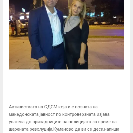
Активистката на СДСМ која и е позната на
македонската јавност по контроверзната изјава
упатена до припадниците на полицијата за време на
шарената револуција,Куманово да ви се деси,напиша