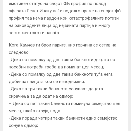
емотивен статус на својот ФБ профил по повод
аферата Рекет.Инаку веќе подолго време на својот фб
профил таа нема пардон кон катастрофалните потези
на раководните лица од нејзината партија и многу
често жестоко ги напаѓа.
Кога Камчев ги брои парите, низ горчина се сетив на
следново:
-Дека со помалку од две такви банкноти децата со
посебни потреби треба да поминат цел месец;
-Дека со помалку од две такви банкноти туѓа нега
добиваат лицата кои се неподвижни;
-Дека за три такви банкноти сонуваат децата
сирачиња за да одат на одмор;
– Дека со пет такви банкноти поминува семејство цел
месец, плаќа струја, вода
-Дека поради четири такви банкноти едно семејство
сонува одмор;