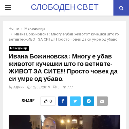
СЛОБОДЕН СВЕТ
PRIMARY
MENU
Home
Македонија
Ивана Божиновска : Многу е убав животот кучешки што го
ветивте-ЖИВОТ ЗА СИТЕ!!! Просто човек да си умре од убаво.
Македонија
Ивана Божиновска : Многу е убав
животот кучешки што го ветивте-
ЖИВОТ ЗА СИТЕ!!! Просто човек да
си умре од убаво.
by
Админ
12/08/2019
0
777
SHARE
0