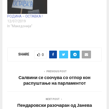
Можно е да е
разрешена „тајната“ на
молневитото ширење
РОДИНА – ОСТАВКА !
низ светот! Наодите на
12/07/2019
една ретроспективна
In "Македонија"
студија, спроведена на
366 хоспитализирани
деца од околината на
Вухан,…
SHARE
0
PREVIOUS POST
Салвини се соочува со отпор кон
распуштање на парламентот
NEXT POST
Пендаровски разочаран од Јанева