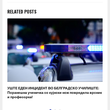
RELATED POSTS
УШТЕ ЕДЕН ИНЦИДЕНТ ВО БЕЛГРАДСКО УЧИЛИШТЕ:
В
Поранешна ученичка со кујнски нож повредила врсник
с
и професорка!
п