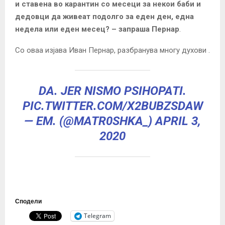
и ставена во карантин со месеци за некои баби и
дедовци да живеат подолго за еден ден, една
недела или еден месец? – запраша Пернар
.
Со оваа изјава Иван Пернар, разбранува многу духови .
DA. JER NISMO PSIHOPATI.
PIC.TWITTER.COM/X2BUBZSDAW
— EM. (@MATR0SHKA_)
APRIL 3,
2020
Сподели
Telegram