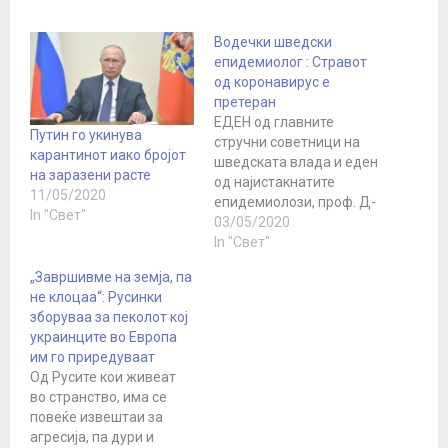
Водечки шведски
епидемиолог : Стравот
од коронавирус е
претеран
ЕДЕН од главните
Путин го укинува
стручни советници на
карантинот иако бројот
шведската влада и еден
на заразени расте
од најистакнатите
11/05/2020
епидемиолози, проф. Д-
In "Свет"
р Јохан Гисеке за Нови
03/05/2020
Лист ги објасни
In "Свет"
аргументите што ги
„Завршивме на земја, па
користеше за градење
не клоцаа“: Русинки
на шведскиот модел за
зборуваа за пеколот кој
борба против
украинците во Европа
коронавирусот. Тој вели
им го приредуваат
дека бил прогласен за
Од Русите кои живеат
луд пред еден месец и
во странство, има се
обвинуван дека
повеќе извештаи за
шведската политика ги
агресија, па дури и
убива…