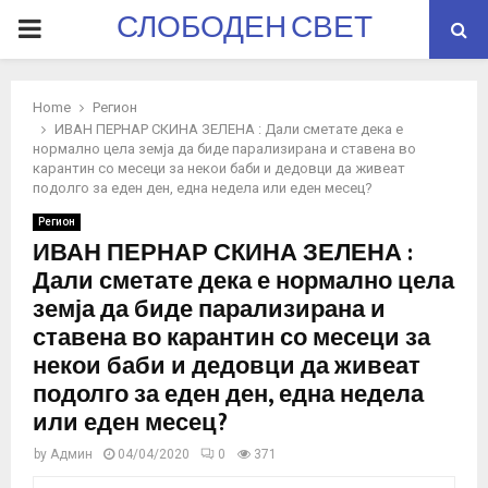
СЛОБОДЕН СВЕТ
PRIMARY
MENU
Home
Регион
ИВАН ПЕРНАР СКИНА ЗЕЛЕНА : Дали сметате дека е
нормално цела земја да биде парализирана и ставена во
карантин со месеци за некои баби и дедовци да живеат
подолго за еден ден, една недела или еден месец?
Регион
ИВАН ПЕРНАР СКИНА ЗЕЛЕНА :
Дали сметате дека е нормално цела
земја да биде парализирана и
ставена во карантин со месеци за
некои баби и дедовци да живеат
подолго за еден ден, една недела
или еден месец?
by
Админ
04/04/2020
0
371