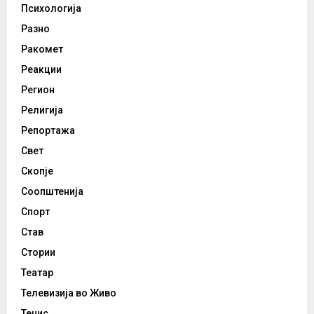
Психологија
Разно
Ракомет
Реакции
Регион
Религија
Репортажа
Свет
Скопје
Соопштенија
Спорт
Став
Стории
Театар
Телевизија во Живо
Тенис