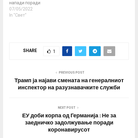
напади поради
специјалната операција
07/05/2022
во Украина. Се користат
In "Свет"
интернет
малтретирање, тепање
и смртни закани. Некои
од жртвите веќе
поднеле изјави до
SHARE
1
локалната полиција и
конзулатите. RT
разговараше со неколку
Русинки кои се соочија
PREVIOUS POST
со овој проблем.
Трамп ја најави смената на генералниот
Марина,…
инспектор на разузнавачките служби
NEXT POST
ЕУ доби корпа од Германија : Не за
заедничко задолжување поради
коронавирусот