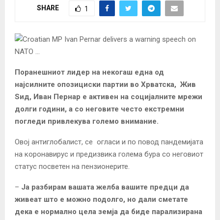
SHARE
1
Поранешниот лидер на некогаш една од
најсилните опозициски партии во Хрватска, Ж
ив
Ѕид, Иван Пернар
е активен на социјалните мрежи
долги години, а со неговите често екстремни
погледи привлекува големо внимание.
Овој антиглобалист, се огласи и по повод пандемијата
на коронавирус и предизвика голема бура со неговиот
статус посветен на пензионерите.
–
Ја разбирам вашата желба вашите предци да
живеат што е можно подолго, но дали сметате
дека е нормално цела земја да биде парализирана