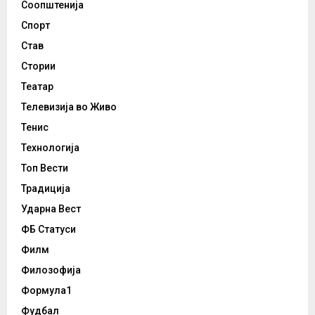
Соопштенија
Спорт
Став
Стории
Театар
Телевизија во Живо
Тенис
Технологија
Топ Вести
Традиција
Ударна Вест
ФБ Статуси
Филм
Филозофија
Формула1
Фудбал