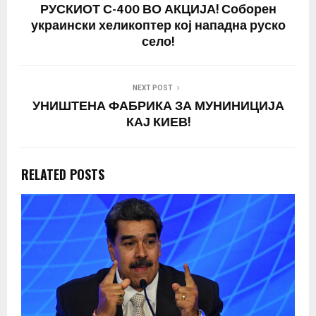
Мизинцев. „Со оглед на
РУСКИОТ С-400 ВО АКЦИЈА! Соборен
катастрофалната…
украински хеликоптер кој нападна руско
село!
NEXT POST
УНИШТЕНА ФАБРИКА ЗА МУНИНИЦИЈА
КАЈ КИЕВ!
RELATED POSTS