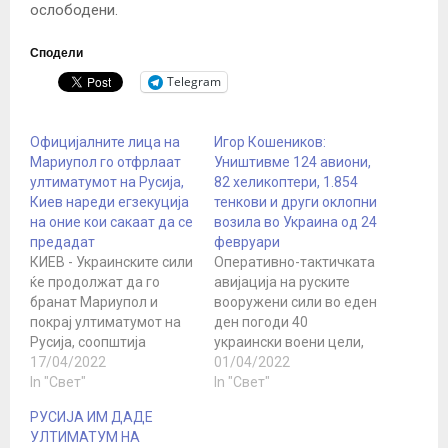
ослободени.
Сподели
Telegram
Официјалните лица на
Игор Кошеников:
Мариупол го отфрлаат
Уништивме 124 авиони,
ултиматумот на Русија,
82 хеликоптери, 1.854
Киев нареди егзекуција
тенкови и други оклопни
на оние кои сакаат да се
возила во Украина од 24
предадат
февруари
КИЕВ - Украинските сили
Оперативно-тактичката
ќе продолжат да го
авијација на руските
бранат Мариупол и
вооружени сили во еден
покрај ултиматумот на
ден погоди 40
Русија, соопштија
украински воени цели,
денеска властите на тој
17/04/2022
вклучувајќи ги и
01/04/2022
украински град, кој е
In "Свет"
противвоздушните
In "Свет"
под блокада на руските
ракетни системи „Бук-
РУСИЈА ИМ ДАДЕ
сили. Советникот на
М1“ и „Оса“, изјави
УЛТИМАТУМ НА
градоначалникот на
портпаролот на