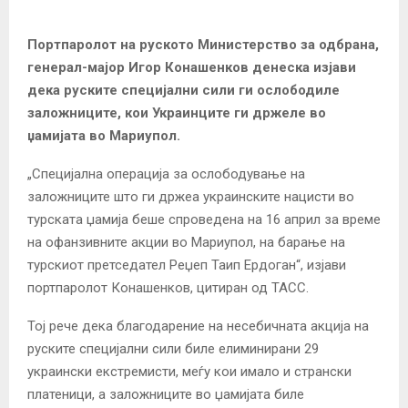
Портпаролот на руското Министерство за одбрана,
генерал-мајор Игор Конашенков денеска изјави
дека руските специјални сили ги ослободиле
заложниците, кои Украинците ги држеле во
џамијата во Мариупол.
„Специјална операција за ослободување на
заложниците што ги држеа украинските нацисти во
турската џамија беше спроведена на 16 април за време
на офанзивните акции во Мариупол, на барање на
турскиот претседател Реџеп Таип Ердоган“, изјави
портпаролот Конашенков, цитиран од ТАСС.
Тој рече дека благодарение на несебичната акција на
руските специјални сили биле елиминирани 29
украински екстремисти, меѓу кои имало и странски
платеници, а заложниците во џамијата биле