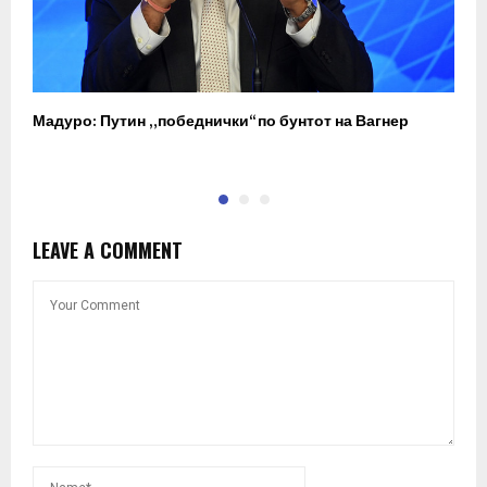
Мадуро: Путин „победнички“ по бунтот на Вагнер
О
п
LEAVE A COMMENT