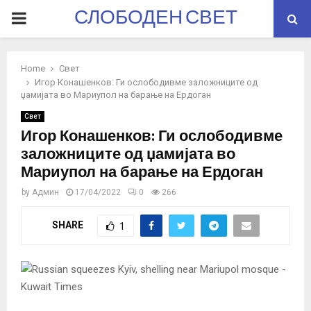
СЛОБОДЕН СВЕТ
PRIMARY
MENU
Home
Свет
Игор Конашенков: Ги ослободивме заложниците од
џамијата во Мариупол на барање на Ердоган
Свет
Игор Конашенков: Ги ослободивме
заложниците од џамијата во
Мариупол на барање на Ердоган
by
Админ
17/04/2022
0
266
SHARE
1