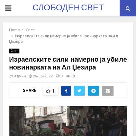
СЛОБОДЕН СВЕТ
PRIMARY
MENU
Home
Свет
Израелските сили намерно ја убиле новинарката на Ал
Џезира
Свет
Израелските сили намерно ја убиле
новинарката на Ал Џезира
by
Админ
26/05/2022
0
191
SHARE
1