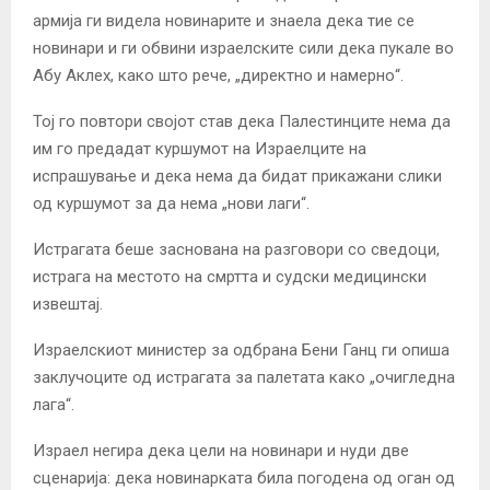
армија ги видела новинарите и знаела дека тие се
новинари и ги обвини израелските сили дека пукале во
Абу Аклех, како што рече, „директно и намерно“.
Тој го повтори својот став дека Палестинците нема да
им го предадат куршумот на Израелците на
испрашување и дека нема да бидат прикажани слики
од куршумот за да нема „нови лаги“.
Истрагата беше заснована на разговори со сведоци,
истрага на местото на смртта и судски медицински
извештај.
Израелскиот министер за одбрана Бени Ганц ги опиша
заклучоците од истрагата за палетата како „очигледна
лага“.
Израел негира дека цели на новинари и нуди две
сценарија: дека новинарката била погодена од оган од