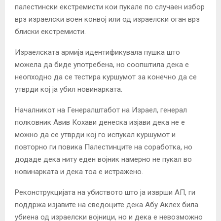
палестински екстремисти кои пукале по случаен избор
врз израелски воен конвој или од израелски оган врз
блиски екстремисти.
Израелската армија идентификувала пушка што
можела да биде употребена, но соопштила дека е
неопходно да се тестира куршумот за конечно да се
утврди кој ја убил новинарката.
Началникот на Генералштабот на Израел, генерал
полковник Авив Кохави денеска изјави дека не е
можно да се утврди кој го испукал куршумот и
повторно ги повика Палестинците на соработка, но
додаде дека ниту еден војник намерно не пукал во
новинарката и дека тоа е истражено.
Реконструкцијата на убиството што ја изврши АП, ги
поддржа изјавите на сведоците дека Абу Аклех била
убиена од израелски војници, но и дека е невозможно