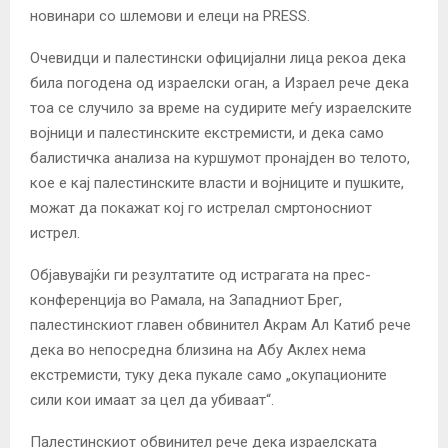
новинари со шлемови и елеци на PRESS.
Очевидци и палестински официјални лица рекоа дека
била погодена од израелски оган, а Израел рече дека
тоа се случило за време на судирите меѓу израелските
војници и палестинските екстремисти, и дека само
балистичка анализа на куршумот пронајден во телото,
кое е кај палестинските власти и војниците и пушките,
можат да покажат кој го истрелал смртоносниот
истрел.
Објавувајќи ги резултатите од истрагата на прес-
конференција во Рамала, на Западниот Брег,
палестинскиот главен обвинител Акрам Ал Катиб рече
дека во непосредна близина на Абу Аклех нема
екстремисти, туку дека пукале само „окупационите
сили кои имаат за цел да убиваат“.
Палестинскиот обвинител рече дека израелската