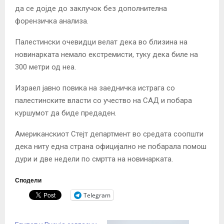
да се дојде до заклучок без дополнителна
форензичка анализа.
Палестински очевидци велат дека во близина на
новинарката немало екстремисти, туку дека биле на
300 метри од неа.
Израел јавно повика на заедничка истрага со
палестинските власти со учество на САД и побара
куршумот да биде предаден.
Американскиот Стејт департмент во средата соопшти
дека ниту една страна официјално не побарала помош
дури и две недели по смртта на новинарката.
Сподели
Telegram