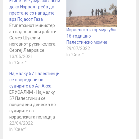
Египет и Русија согласни
дека Израел треба да
престане со нападите
врз Појасот Газа
Египетскиот министер
Израелската армија уби
за надворешни работи
16-годишно
Самех Шукри и
Палестинско момче
неговиот руски колега
29/07/2022
Сергеј Лавров се
In "Свет"
согласија
13/05/2021
дека Израел треба да
In "Свет"
престане да го
Најмалку 57 Палестинци
напаѓа Појасот Газа ,
се повредени во
пренесува агенцијата
судирите во Ал Акса
Анадолу. Во телефонски
ЕРУСАЛИМ - Најмалку
разговор двајцата
57 Палестинци се
дипломати рекоа дека
повредени денеска во
Израел треба да
судирите со
престане со
израелската полиција
крвопролевањето - се
во комплексот на
22/04/2022
наведува во
џамијата Ал Акса во
In "Свет"
соопштението на
Ерусалим, соопштија
Министерството за