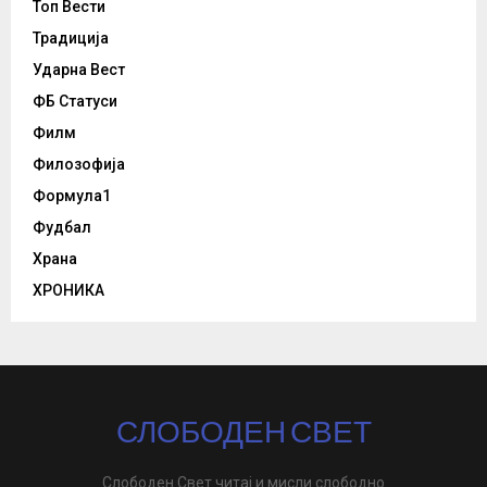
Топ Вести
Традиција
Ударна Вест
ФБ Статуси
Филм
Филозофија
Формула1
Фудбал
Храна
ХРОНИКА
СЛОБОДЕН СВЕТ
Слободен Свет читај и мисли слободно