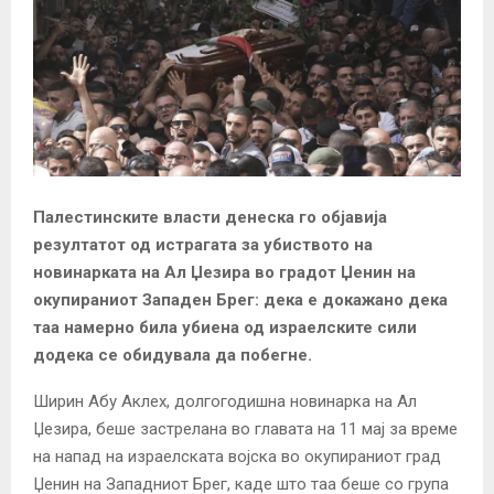
Палестинските власти денеска го објавија
резултатот од истрагата за убиството на
новинарката на Ал Џезира во градот Џенин на
окупираниот Западен Брег: дека е докажано дека
таа намерно била убиена од израелските сили
додека се обидувала да побегне.
Ширин Абу Аклех, долгогодишна новинарка на Ал
Џезира, беше застрелана во главата на 11 мај за време
на напад на израелската војска во окупираниот град
Џенин на Западниот Брег, каде што таа беше со група