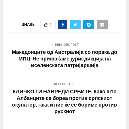
палестинските
надворешни работи на
здравствени власти,
Египет. Бројот на
пренесува Ројтерс.
загинати…
Израелската полиција
SHARE
1
соопшти дека
интервенирала откако
стотици луѓе фрлале
камења и пиротехнички
PREVIOUS POST
средства и се
Македонците од Австралија со порака до
приближиле до
МПЦ: Не прифаќаме јурисдикција на
Западниот ѕид, каде
Вселенската патријаршија
што се…
NEXT POST
КЛИЧКО ГИ НАВРЕДИ СРБИТЕ: Како што
Албанците се бореа против српскиот
окупатор, така и ние ќе се бориме против
рускиот