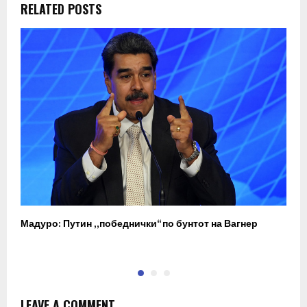
RELATED POSTS
Мадуро: Путин „победнички“ по бунтот на Вагнер
О
п
LEAVE A COMMENT