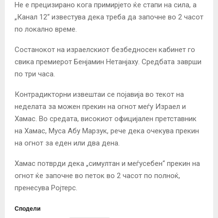
Не е прецизирано кога примирјето ќе стапи на сила, а
„Канал 12“ известува дека треба да започне во 2 часот
по локално време.
Состанокот на израелскиот безбедносен кабинет го
свика премиерот Бенјамин Нетанјаху. Средбата заврши
по три часа.
Контрадикторни извештаи се појавија во текот на
неделата за можен прекин на огнот меѓу Израел и
Хамас. Во средата, високиот официјален претставник
на Хамас, Муса Абу Марзук, рече дека очекува прекин
на огнот за еден или два дена.
Хамас потврди дека „симултан и меѓусебен“ прекин на
огнот ќе започне во петок во 2 часот по полноќ,
пренесува Ројтерс.
Сподели