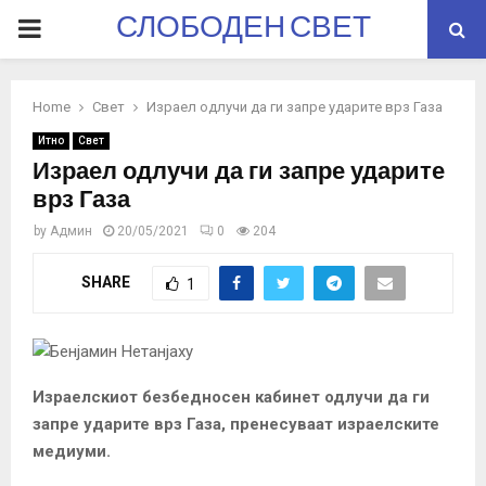
СЛОБОДЕН СВЕТ
PRIMARY
MENU
Home
Свет
Израел одлучи да ги запре ударите врз Газа
Итно
Свет
Израел одлучи да ги запре ударите
врз Газа
by
Админ
20/05/2021
0
204
SHARE
1
Израелскиот безбедносен кабинет одлучи да ги
запре ударите врз Газа, пренесуваат израелските
медиуми.