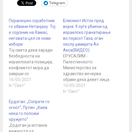
Telegram
Поранешен соработник
Блискиот Исток пред
го обвини Нетанјаху: Тој
војна: 9 луѓе убиени од
е сојузник на Хамас,
израелско гранатирање
неговата цел се нови
во појасот Газа, оган
избори
околу џамијата Ал
Тој смета дека заради
Акса(ВИДЕО)
безбедноста на
ЕРУСАЛИМ -
израелската позиција,
Палестинското
конфликтот мора да
Министерство за
заврши со
здравство вечерва
разоружување на
16/05/2021
објави дека девет лица
Хамас во рамките на
In "Свет"
загинале во
10/05/2021
договорот за економска
израелскиот напад врз
In "Свет"
помош на Газа и
појасот Газа, а според
Ердоган: „Сопрете го
враќање на телата на
палестинските медиуми,
огнот“, Путин: „Киев
двајца израелски
меѓу жртвите има и три
нека го положи
војници кои се држат од
деца, пренесува
оружјето“
Хамас. Денес лидерот
Ројтерс. Израелската
„Ердоган ја истакна
на партијата Нашиот
армија потврди дека
важноста од