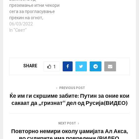
дом Израел, Авигдор
извршила ракетни
преземање итни чекори
Либерман го обвини
напади врз Појасот Газа,
сега за прогласување
премиерот…
наведувајќи дека тројца
прекин на огнот,
припадници на
отворање хуманитарни
06/03/2022
милитантната
коридори и
In "Свет"
организација Хамас,
потпишување мировен
кои…
договор“, соопшти
кабинетот на турскиот
претседател. Турскиот
претседател Реџеп Таип
SHARE
1
Ердоган во неделата
повика на „итен општ
прекин на огнот“ во
Украина во разговорите
PREVIOUS POST
со рускиот
Ќе им ги скршиме забите: Путин за оние кои
колега Владимир Путин ,
сакаат да „гризнат“ дел од Русија(ВИДЕО)
кој е подготвен да…
NEXT POST
Повторно немири околу џамијата Ал Акса,
во судирите има повредени (ВИДЕО,