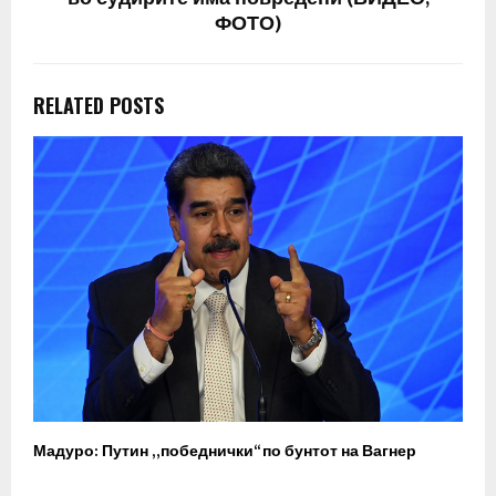
ФОТО)
RELATED POSTS
Мадуро: Путин „победнички“ по бунтот на Вагнер
О
п