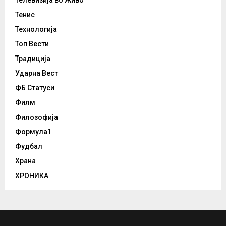
Телевизија во Живо
Тенис
Технологија
Топ Вести
Традиција
Ударна Вест
ФБ Статуси
Филм
Филозофија
Формула1
Фудбал
Храна
ХРОНИКА