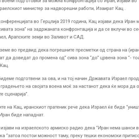
 воени подготовки за можна конфронтација со Иран,
изјави
во
раелскиот министер за надворешни работи, Изаират Кац .
конференцијата во Герцлија 2019 година, Кац изјави дека Иран 
сивата зона” на задржаната конфронтација и да се вклучи во с
аел, Арапските земји во Заливот и САД.
 земе во предвид дека погрешните пресметки од страна на (ира
т да доведат до промена од” сива зона “до” црвена зона “- то
 Кац.
идеме подготвени за ова, и на тој начин Државата Израел про
 градењето на својата воена моќ за настанот дека ќе мора да 
е сценарија”.
те на Кац, иранскиот пратеник рече дека Израел ќе биде “униш
Иран биде нападнат.
изјави на израелското армиско радио дека “Иран нема шанси во
ка “затоа постои можност таму, преку тешки економски притис