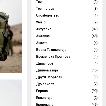
Tech
(1)
Technology
(8)
Uncategorized
(1)
World
(2)
Актуелно
(87)
Анализа
(48)
Анкета
(4)
Воена Технологија
(4)
Временска Прогноза
(4)
Дијаспора
(4)
Дипломатија
(15)
Други Спортови
(1)
Духовност
(2)
Европа
(90)
Екологија
(2)
Економија
(45)