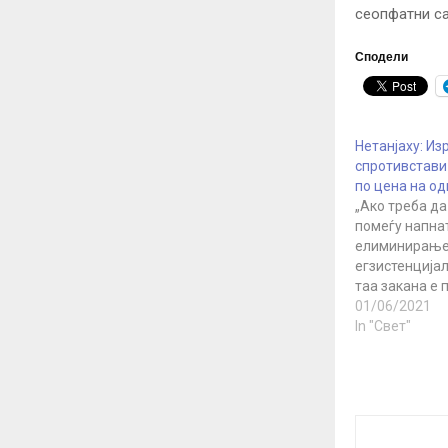
сеопфатни сан
Сподели
Нетанјаху: Из
спротивстави 
по цена на о
„Ако треба д
помеѓу напна
елиминирање
егзистенцијал
таа закана е 
Нетанјаху ден
01/06/2021
церемонијата
In "Свет"
назначувањет
шеф на Мосад
Бернеа. Изра
оцени дека н
закана за Изр
на Иран да се