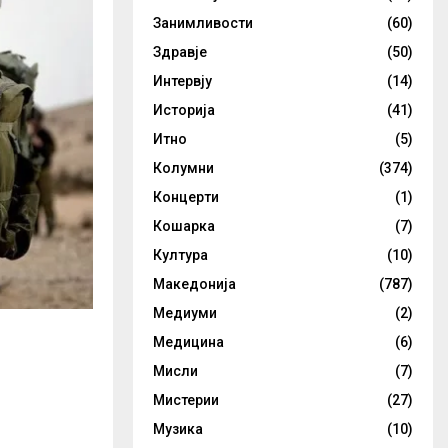
Занимливости
(60)
Здравје
(50)
Интервју
(14)
Историја
(41)
Итно
(5)
Колумни
(374)
Концерти
(1)
Кошарка
(7)
Култура
(10)
Македонија
(787)
Медиуми
(2)
Медицина
(6)
Мисли
(7)
Мистерии
(27)
Музика
(10)