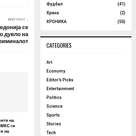
Фудбал
(41)
Храна
(2)
NEXT POST
ХРОНИКА
(50)
донија се
о дувло на
риминалот
CATEGORIES
Art
Economy
Editor's Picks
Entertainment
Politics
Science
Sports
вите на
Stories
 МКС ги
и на
Tech