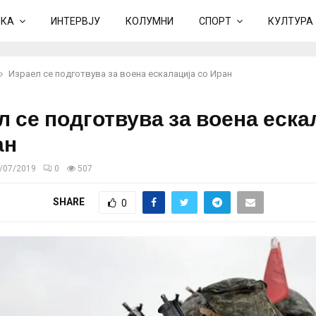
ИКА
ИНТЕРВЈУ
КОЛУМНИ
СПОРТ
КУЛТУРА
Израел се подготвува за воена ескалација со Иран
л се подготвува за воена еска
ан
/07/2019
0
507
SHARE
0