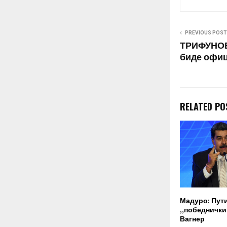
нуклеарно ор
PREVIOUS POST
ТРИФУНОВИ
биде офиц
RELATED PO
Мадуро: Пут
„победнички“
Вагнер