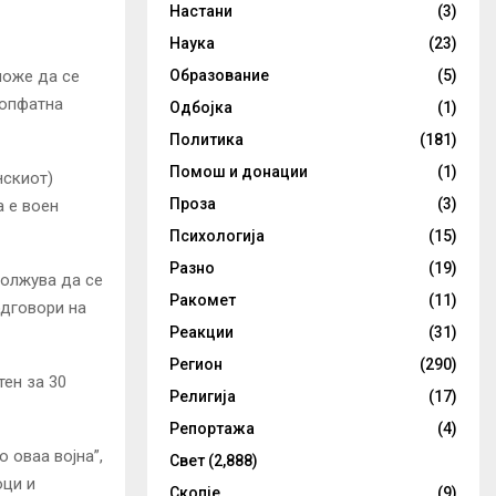
Настани
(3)
Наука
(23)
може да се
Образование
(5)
еопфатна
Одбојка
(1)
Политика
(181)
Помош и донации
(1)
нскиот)
Проза
(3)
а е воен
Психологија
(15)
Разно
(19)
должува да се
Ракомет
(11)
одговори на
Реакции
(31)
Регион
(290)
тен за 30
Религија
(17)
Репортажа
(4)
 оваа војна”,
Свет
(2,888)
оци и
Скопје
(9)