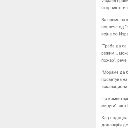
Израел прави
вторникот из
За време на 
повлече од “
војна со Изр
“Треба да се
режим … можа
пожар”, рече
“Мораме да б
посветува на
ескалационит
По коментари
минути” ако 
Кац подоцна 
додавајќи де