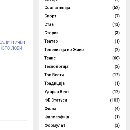
Соопштенија
(52)
Спорт
(7)
Став
(13)
Стории
(3)
Театар
(1)
ОКАЛИПТИЧЕН
НОТО ЛОБИ
Телевизија во Живо
(2)
Тенис
(60)
Технологија
(2)
Топ Вести
(12)
Традиција
(1)
Ударна Вест
(12)
ФБ Статуси
(103)
Филм
(4)
Филозофија
(1)
Формула1
(3)