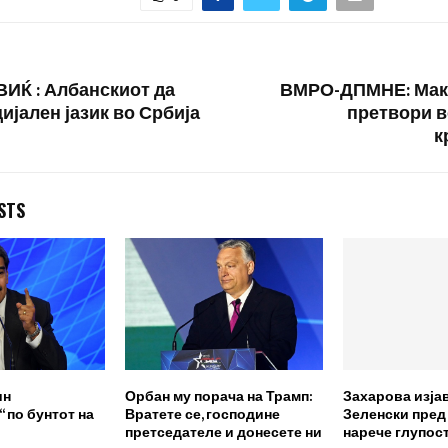
ужје“…
претседател на
компанијата…
Ќ : Албанскиот да
ВМРО-ДПМНЕ: Маке
ијален јазик во Србија
претвори в
к
STS
ин
Орбан му порача на Трамп:
Захарова изја
 по бунтот на
Вратете се, господине
Зеленски пред
претседателе и донесете ни
нарече глупост