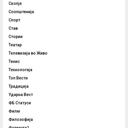
Скопје
Соопштенија
Спорт
Став
Стории
Театар
Телевизија во Живо
Тенис
Технологија
Топ Вести
Традиција
Ударна Вест
ФБ Статуси
Филм
Филозофија
Формула1