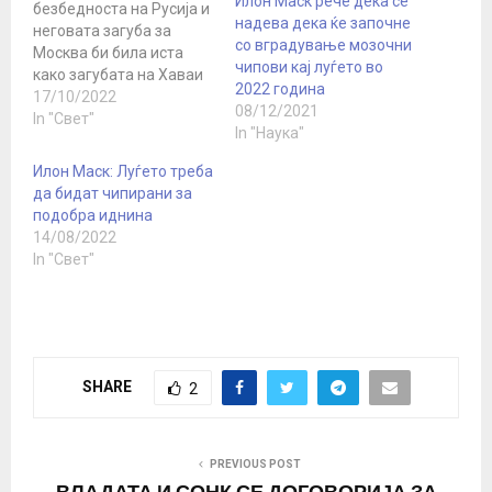
Илон Маск рече дека се
безбедноста на Русија и
надева дека ќе започне
неговата загуба за
со вградување мозочни
Москва би била иста
чипови кај луѓето во
како загубата на Хаваи
2022 година
и Перл Харбор за САД,
17/10/2022
08/12/2021
напиша основачот на
In "Свет"
In "Наука"
„Спејс Икс“ Илон Маск.
„Без разлика дали
Илон Маск: Луѓето треба
некому му се допаѓа или
да бидат чипирани за
не, Русија го гледа Крим
подобра иднина
апсолутно како клучен
14/08/2022
дел од Русија. Крим…
In "Свет"
SHARE
2
PREVIOUS POST