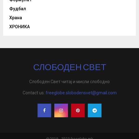
Фудбал
Храна
ХРОНИКА
СЛОБОДЕН СВЕТ
Слободен Свет читај и мисли слободно
Contact us:
freeglobe.slobodensvet@gmail.com