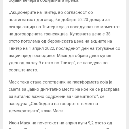
објави вечерва социјалната мрежа.
„Акционерите на Твитер, во согласност со
постигнатиот договор, ќе добијат 52,20 долари за
секоја акција на Твитер која ја поседуваат во моментот
на договорената трансакција. Куповната цена е 38
отсто поголема од берзанската цена на акциите на
Твитер на 1 април 2022, последниот ден на тргување со
акции пред господинот Маск да објави дека купил
удел од околу 9 отсто во Твитер“, се наведува во
соопштението.
Маск така стана сопственик на платформата која ја
смета за „јавно дигитално место на кое ќе се расправа
за витално важно содржини за човештвото“, се
наведува. „Слободата на говорот е темел на
демократијата“, кажа Маск.
Илон Маск на почетокот на април купи 9,2 отсто од