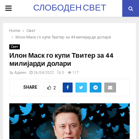
СЛОБОДЕН СВЕТ
PRIMARY
MENU
Home
Свет
Илон Маск го купи Твитер за 44 милијарди долари
Свет
Илон Маск го купи Твитер за 44
милијарди долари
by
Админ
26/04/2022
0
117
SHARE
2