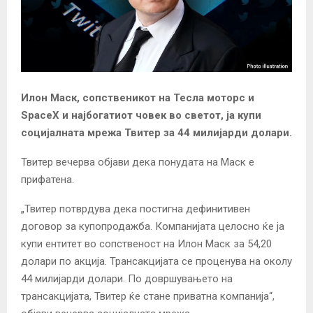
Илон Маск, сопственикот на Тесла моторс и
SpaceX и најбогатиот човек во светот, ја купи
социјалната мрежа Твитер за 44 милијарди долари.
Твитер вечерва објави дека понудата на Маск е
прифатена.
„Твитер потврдува дека постигна дефинитивен
договор за купопродажба. Компанијата целосно ќе ја
купи ентитет во сопственост на Илон Маск за 54,20
долари по акција. Трансакцијата се проценува на околу
44 милијарди долари. По довршувањето на
трансакцијата, Твитер ќе стане приватна компанија“,