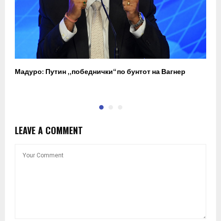
Мадуро: Путин „победнички“ по бунтот на Вагнер
О
п
LEAVE A COMMENT