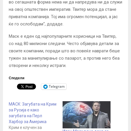
во сегашната форма нема ни да напредува ни да служи
на овој општествен императив. Твитер мора да стане
приватна компанија. Тој има огромен потенцијал, а јас
ќе го ослободам“, додаде.
Маск е еден од најпопуларните корисници на Твитер,
со над 80 милиони следачи. Често објавува детали за
своите компании, поради што во повеќе наврати беше
тужен за манипулирање со пазарот, а против него беа
отворени и неколку истраги.
Сподели
Telegram
МАСК: Загубата на Крим
за Русија е како
загубата на Перл
Харбор за Америка
Крим е клучен за