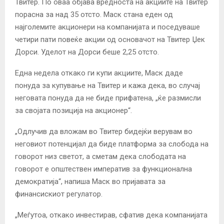
Твитер. По оваа објава вредноста на акциите на Твитер
порасна за над 35 отсто. Маск стана еден од
најголемите акционери на компанијата и поседуваше
четири пати повеќе акции од основачот на Твитер Џек
Дорси. Уделот на Дорси беше 2,25 отсто.
Една недела откако ги купи акциите, Маск даде
понуда за купување на Твитер и кажа дека, во случај
неговата понуда да не биде прифатена, „ќе размисли
за својата позиција на акционер“.
„Одлучив да вложам во Твитер бидејќи верувам во
неговиот потенцијал да биде платформа за слобода на
говорот низ светот, а сметам дека слободата на
говорот е општествен императив за функционална
демократија“, напиша Маск во пријавата за
финансискиот регулатор.
„Меѓутоа, откако инвестирав, сфатив дека компанијата