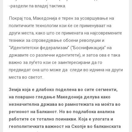
-раздели па владеј тактика.
Покрај тоа, Македонија е терен за усовршување на
политичките технологии кои ќе се применуваат на
други места, како што се примената на најсовремените
техники за спроведување обоени револуции и
“Идентитетски федерализам” (“Боснификација” на
државите со различни идентитети), и затоа ова е така
важно за луѓето кои се заинтересирани да го
предвидат она што може да следи во иднина на други
места во светот.
Земја која е длабоко поделена во сите сегменти,
на површно гледање Македонија делува како
незначителна држава во рамнотежата на моќта во
регионот на Балканот. Но во подлабока анализа
работите се тотално поинакви. Која е улогата и
геополитичката важност на Скопје во балканската