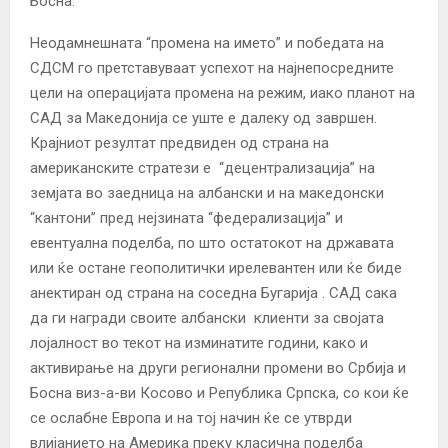
Босна.
Неодамнешната “промена на името” и победата на
СДСМ го претставуваат успехот на најнепосредните
цели на операцијата промена на режим, иако планот на
САД за Македонија се уште е далеку од завршен.
Крајниот резултат предвиден од страна на
американските стратези е “децентрализација” на
земјата во заедница на албански и на македонски
“кантони” пред нејзината “федерализација” и
евентуална поделба, по што остатокот на државата
или ќе остане геополитички ирелевантен или ќе биде
анектиран од страна на соседна Бугарија . САД сака
да ги награди своите албански клиенти за својата
лојалност во текот на изминатите години, како и
активирање на други регионални промени во Србија и
Босна виз-a-ви Косово и Република Српска, со кои ќе
се ослабне Европа и на тој начин ќе се утврди
влијанието на Америка преку класична поделба