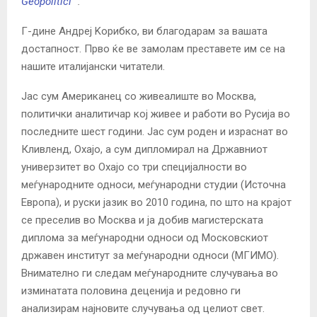
Geopolitici
“:
Г-дине Андреј Koрибко, ви благодарам за вашата
достапност.
Прво ќе ве замолам преставете им се на
нашите италијански читатели.
Јас сум Американец со живеалиште во Москва,
политички аналитичар кој живее и работи во Русија во
последните шест години. Јас сум роден и израснат во
Кливленд, Охајо, а сум дипломирал на Државниот
универзитет во Охајо со три специјалности во
меѓународните односи, меѓународни студии (Источна
Европа), и руски јазик во 2010 година, по што на крајот
се преселив во Москва и ја добив магистерската
диплома за меѓународни односи од Московскиот
државен институт за меѓународни односи (МГИМО).
Внимателно ги следам меѓународните случувања во
изминатата половина деценија и редовно ги
анализирам најновите случувања од целиот свет.