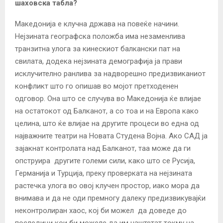
шаховска табла?
Македонија е клучна држава на повеќе начини.
Нејзината географска положба има незаменлива
транзитна улога за кинескиот балкански пат на
свилата, додека нејзината демографија ја прави
исклучително ранлива за надворешно предизвиканиот
конфликт што го опишав во мојот претходенен
одговор. Она што се случува во Македонија ќе влијае
на остатокот од Балканот, а со тоа и на Европа како
целина, што ќе влијае на другите процеси во една од
најважните театри на Новата Студена Војна. Ако САД ја
зајакнат контролата над Балканот, таа може да ги
опструира другите големи сили, како што се Русија,
Германија и Турција, преку проверката на нејзината
растечка улога во овој клучен простор, иако мора да
внимава и да не оди премногу далеку предизвикувајќи
неконтролиран хаос, кој би можел да доведе до