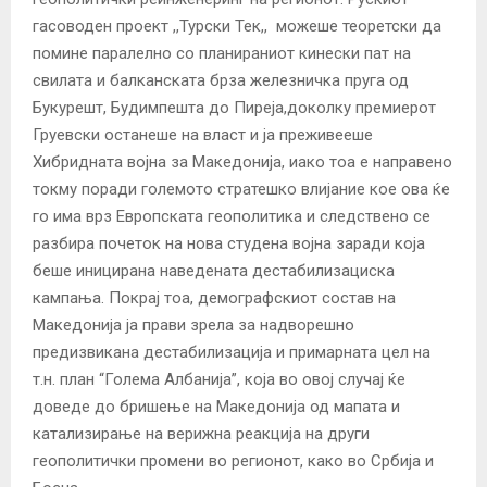
гасоводен проект ,,Турски Тек,, можеше теоретски да
помине паралелно со планираниот кинески пат на
свилата и балканската брза железничка пруга од
Букурешт, Будимпешта до Пиреја,доколку премиерот
Груевски останеше на власт и ја преживееше
Хибридната војна за Македонија, иако тоа е направено
токму поради големото стратешко влијание кое ова ќе
го има врз Европската геополитика и следствено се
разбира почеток на нова студена војна заради која
беше иницирана наведената дестабилизациска
кампања. Покрај тоа, демографскиот состав на
Македонија ја прави зрела за надворешно
предизвикана дестабилизација и примарната цел на
т.н. план “Голема Албанија”, која во овој случај ќе
доведе до бришење на Македонија од мапата и
катализирање на верижна реакција на други
геополитички промени во регионот, како во Србија и