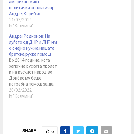
американскиот
политички аналитичар
Андреј Корибко
11/07/2019
In "Колумни"
Андреј Родионов: На
луѓето од ДНР и ЛНР им
е очајно нужна нашата
братска руска помош
Во 2014 година, кога
започна руската пролет
и на рускиот народ во
Донбас му беше
потребна помош за да
го одбрани својот руски
20/02/2022
избор, десетици илјади
In "Колумни"
доброволци од Русија,
водени од гласот на
крвта, одговорија и
дојдоа на помош. Меѓу
нив имаше многу руски
SHARE
6
националисти, меѓу кои