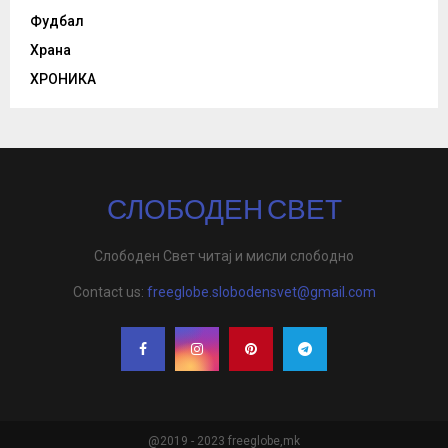
Фудбал
Храна
ХРОНИКА
СЛОБОДЕН СВЕТ
Слободен Свет читај и мисли слободно
Contact us:
freeglobe.slobodensvet@gmail.com
@2019 - 2023 freeglobe,mk