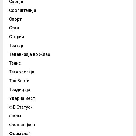
Скопје
Соопштенија
Спорт
Став
Стории
Театар
Телевизија во Живо
Тенис
Технологија
Топ Вести
Традиција
Ударна Вест
ФБ Статуси
Филм
Филозофија
Формула1