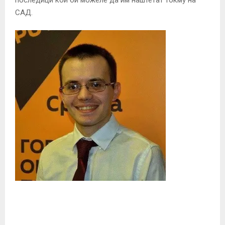
последици кои би можеле да им наштетат токму на
САД.