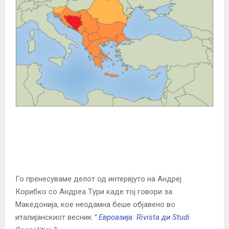
Го пренесуваме делот од интервјуто на Андреј
Корибко со Андреа Tури каде тој говори за
Македонија, кое неодамна беше објавено во
италијанскиот весник
”
Евроазија: Rivista ди Studi