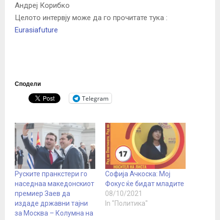
Андреј Корибко
Целото интервју може да го прочитате тука :
Eurasiafuture
Сподели
Telegram
Руските пранкстери го
Софија Ачкоска: Мој
наседнаа македонскиот
Фокус ќе бидат младите
премиер Заев да
08/10/2021
издаде државни тајни
In "Политика"
за Москва – Колумна на