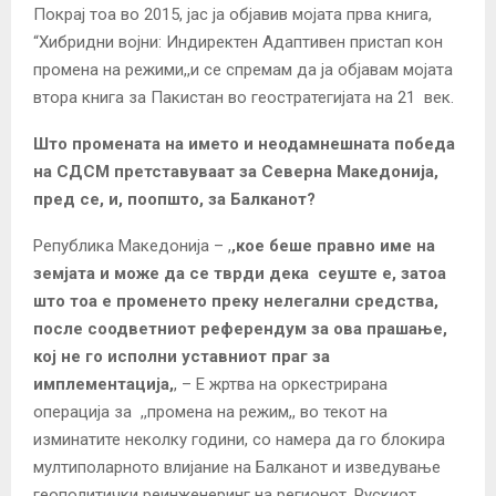
Покрај тоа во 2015, јас ја објавив мојата прва книга,
“Хибридни војни: Индиректен Адаптивен пристап кон
промена на режими,,и се спремам да ја објавам мојата
втора книга за Пакистан во геостратегијата на 21 век.
Што промената на името и неодамнешната победа
на СДСМ претставуваат за Северна Македонија,
пред се, и, поопшто, за Балканот?
Република Македонија – ,
,кое беше правно име на
земјата и може да се тврди дека сеуште е, затоа
што тоа е променето преку нелегални средства,
после соодветниот референдум за ова прашање,
кој не го исполни уставниот праг за
имплементација,
, – Е жртва на оркестрирана
операција за ,,промена на режим,, во текот на
изминатите неколку години, со намера да го блокира
мултиполарното влијание на Балканот и изведување
геополитички реинженеринг на регионот. Рускиот