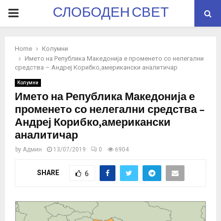
СЛОБОДЕН СВЕТ
PRIMARY
MENU
Home
Колумни
Името на Република Македонија е променетo со нелегални
средства – Андреј Корибко,американски аналитичар
Колумни
Името на Република Македонија е
променетo со нелегални средства –
Андреј Корибко,американски
аналитичар
by
Админ
13/07/2019
0
6904
SHARE
6