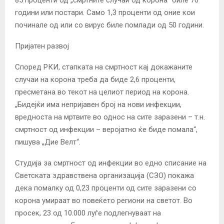
години или постари. Само 1,3 проценти од оние кои
починале од или со вирус биле помлади од 50 години.
Пријатен развој
Според РКИ, стапката на смртност кај докажаните
случаи на корона треба да биде 2,6 проценти,
пресметана во текот на целиот период на корона.
„Бидејќи има непријавен број на нови инфекции,
вредноста на мртвите во однос на сите заразени – т.н.
смртност од инфекции – веројатно ќе биде помала“,
пишува „Дие Велт“.
Студија за смртност од инфекции во едно списание на
Светската здравствена организација (СЗО) покажа
дека помалку од 0,23 проценти од сите заразени со
корона умираат во повеќето региони на светот. Во
просек, 23 од 10.000 луѓе подлегнуваат на