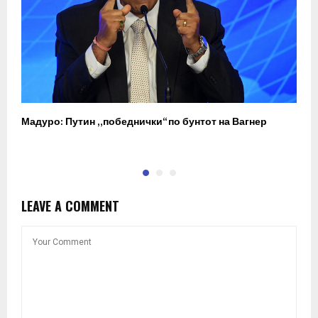
Мадуро: Путин „победнички“ по бунтот на Вагнер
О
п
LEAVE A COMMENT