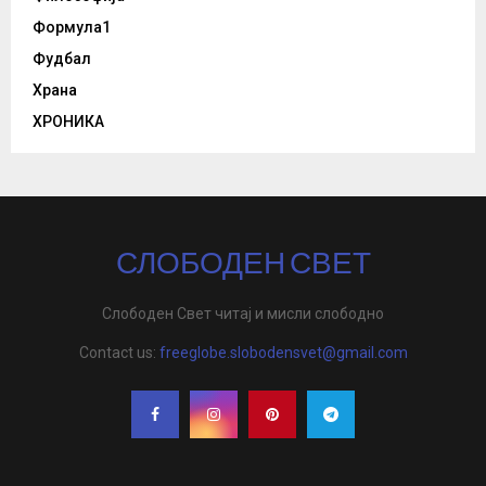
Формула1
Фудбал
Храна
ХРОНИКА
СЛОБОДЕН СВЕТ
Слободен Свет читај и мисли слободно
Contact us:
freeglobe.slobodensvet@gmail.com