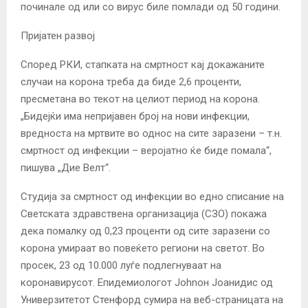
починале од или со вирус биле помлади од 50 години.
Пријатен развој
Според РКИ, стапката на смртност кај докажаните
случаи на корона треба да биде 2,6 проценти,
пресметана во текот на целиот период на корона.
„Бидејќи има непријавен број на нови инфекции,
вредноста на мртвите во однос на сите заразени – т.н.
смртност од инфекции – веројатно ќе биде помала“,
пишува „Дие Велт“.
Студија за смртност од инфекции во едно списание на
Светската здравствена организација (СЗО) покажа
дека помалку од 0,23 проценти од сите заразени со
корона умираат во повеќето региони на светот. Во
просек, 23 од 10.000 луѓе подлегнуваат на
коронавирусот. Епидемиологот Johnон Јоанидис од
Универзитетот Стенфорд сумира на веб-страницата на