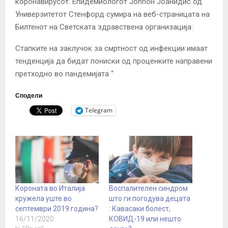
коронавирусот. Епидемиологот Johnон Јоанидис од
Универзитетот Стенфорд сумира на веб-страницата на
Билтенот на Светската здравствена организација:
Стапките на заклучок за смртност од инфекции имаат
тенденција да бидат пониски од проценките направени
претходно во пандемијата “
Сподели
Telegram
Короната во Италија
Воспалителен синдром
кружела уште во
што ги погодува децата
септември 2019 година?
: Кавасаки болест,
16/11/2020
КОВИД-19 или нешто