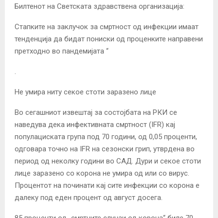
Билтенот на Светската здравствена организација:
Стапките на заклучок за смртност од инфекции имаат
тенденција да бидат пониски од проценките направени
претходно во пандемијата “
.
Не умира ниту секое стоти заразено лице
Во сегашниот извештај за состојбата на РКИ се
наведува дека инфективната смртност (IFR) кај
популациската група под 70 години, од 0,05 проценти,
одговара точно на IFR на сезонски грип, утврдена во
период од неколку години во САД. Дури и секое стоти
лице заразено со корона не умира од или со вирус.
Процентот на починати кај сите инфекции со корона е
далеку под еден процент од август досега.
85 проценти од „смртните случаи од корона“ биле 70