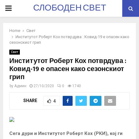
СЛОБОДЕН СВЕТ
PRIMARY
MENU
Home
Свет
Институтот Роберт Кох потврдува : Ковид-19 е опасен како
сезонскиот грип
Свет
Институтот Роберт Кох потврдува :
Ковид-19 е опасен како сезонскиот
грип
by
Админ
27/10/2020
0
1740
SHARE
4
Сега дури и Институтот Роберт Кох (РКИ), кој ги