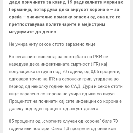
даде причините за ковид 19 радикалните мерки во
Германија, потврдува дека вирусот корона е – за
среќа – значително помалку опасен од она што го
претпоставуваа политичарите и мејнстрим
медиумите до денес.
Не умира ниту секое стото заразено лице
Во сегашниот извештај за состојбата на РКИ се
наведува дека инфективната смртност (IFR) кај
популациската група под 70 години, од 0,05 проценти,
одговара точно на IFR на сезонски грип, утврдена во
период од неколку години во САД. Дури и секое стоти
лице заразено со корона не умира од или со вирус.
Процентот на починати кај сите инфекции со корона е
далеку под еден процент од август досега.
85 проценти од „смртните случаи од корона“ биле 70
години или постари. Само 1,3 проценти од оние кои