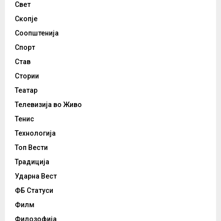
Свет
Скопје
Соопштенија
Спорт
Став
Стории
Театар
Телевизија во Живо
Тенис
Технологија
Топ Вести
Традиција
Ударна Вест
ФБ Статуси
Филм
Филозофија