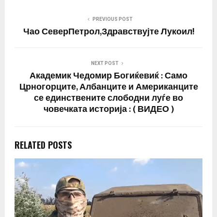
PREVIOUS POST
Чао СеверПетрол,Здравствујте Лукоил!
NEXT POST
Академик Чедомир Богиќевиќ : Само
Црногорците, Албанците и Американците
се единствените слободни луѓе во
човечката историја : ( ВИДЕО )
RELATED POSTS