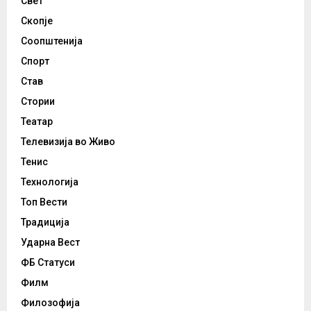
Свет
Скопје
Соопштенија
Спорт
Став
Стории
Театар
Телевизија во Живо
Тенис
Технологија
Топ Вести
Традиција
Ударна Вест
ФБ Статуси
Филм
Филозофија