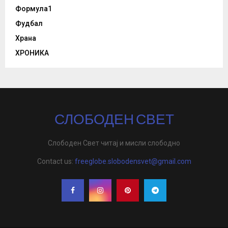
Формула1
Фудбал
Храна
ХРОНИКА
СЛОБОДЕН СВЕТ
Слободен Свет читај и мисли слободно
Contact us:
freeglobe.slobodensvet@gmail.com