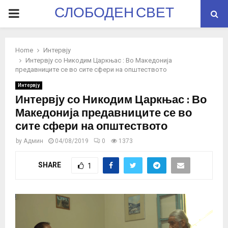
СЛОБОДЕН СВЕТ
PRIMARY
MENU
Home
Интервју
Интервју со Никодим Царкњас : Во Македонија
предавниците се во сите сфери на општеството
Интервју
Интервју со Никодим Царкњас : Во
Македонија предавниците се во
сите сфери на општеството
by
Админ
04/08/2019
0
1373
SHARE
1