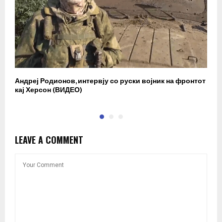
Андреј Родионов, интервју со руски војник на фронтот
А
кај Херсон (ВИДЕО)
к
LEAVE A COMMENT