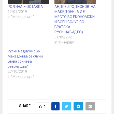
РОДИНА – ОСТАВКА !
АНДРЕЈ РОДИОНОВ: НА
12/07/2019
МАКЕДОНИЈА И Е
In "Македонија"
МЕСТО ВО ЕКОНОМСКИ
И ВОЕН СОЈУЗ СО
БРАТСКА
РУСИЈА(ВИДЕО)
01/05/2021
In "Интервју"
Руски медиуми : Во
Македонија се случи
„нова сончева
револуција“
27/10/2019
In "Македонија"
SHARE
1