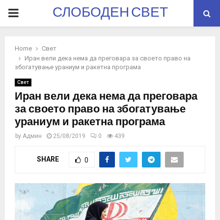
СЛОБОДЕН СВЕТ
PRIMARY
MENU
Home
Свет
Иран вели дека нема да преговара за своето право на
збогатување ураниум и ракетна програма
Свет
Иран вели дека нема да преговара
за своето право на збогатување
ураниум и ракетна програма
by
Админ
25/08/2019
0
439
SHARE
0