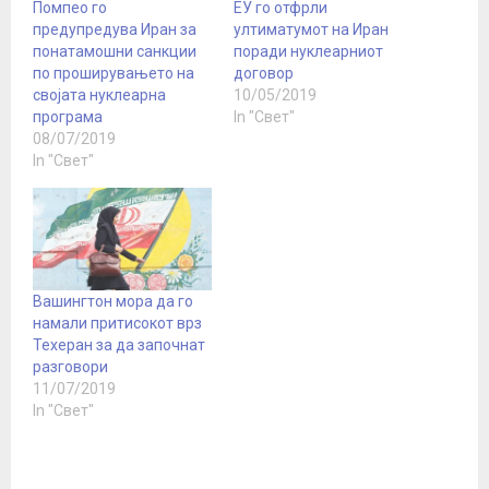
Помпео го
ЕУ го отфрли
предупредува Иран за
ултиматумот на Иран
понатамошни санкции
поради нуклеарниот
по проширувањето на
договор
својата нуклеарна
10/05/2019
програма
In "Свет"
08/07/2019
In "Свет"
Вашингтон морa да го
намали притисокот врз
Техеран за да започнат
разговори
11/07/2019
In "Свет"