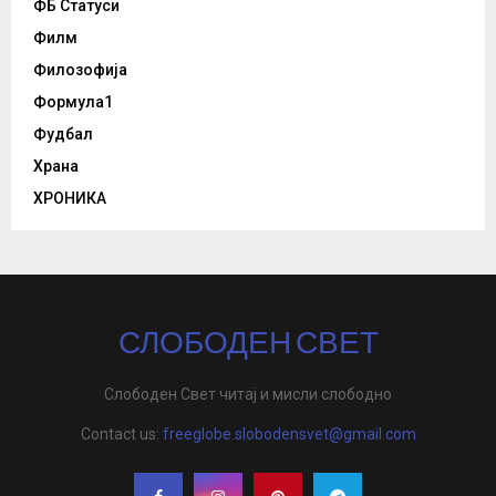
ФБ Статуси
Филм
Филозофија
Формула1
Фудбал
Храна
ХРОНИКА
СЛОБОДЕН СВЕТ
Слободен Свет читај и мисли слободно
Contact us:
freeglobe.slobodensvet@gmail.com