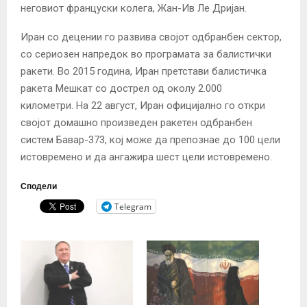
неговиот француски колега, Жан-Ив Ле Дријан.
Иран со децении го развива својот одбранбен сектор,
со сериозен напредок во програмата за балистички
ракети. Во 2015 година, Иран претстави балистичка
ракета Мешкат со дострел од околу 2.000
километри. На 22 август, Иран официјално го откри
својот домашно произведен ракетен одбранбен
систем Бавар-373, кој може да препознае до 100 цели
истовремено и да ангажира шест цели истовремено.
Сподели
Telegram