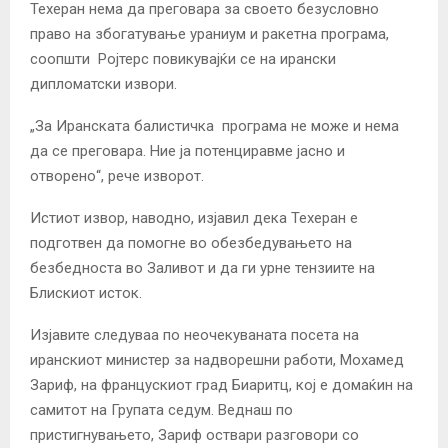
Техеран нема да преговара за своето безусловно
право на збогатување ураниум и ракетна програма,
соопшти Ројтерс повикувајќи се на ирански
дипломатски извори.
„За Иранската балистичка програма не може и нема
да се преговара. Ние ја потенциравме јасно и
отворено“, рече изворот.
Истиот извор, наводно, изјавил дека Техеран е
подготвен да помогне во обезбедувањето на
безбедноста во Заливот и да ги урне тензиите на
Блискиот исток.
Изјавите следуваа по неочекуваната посета на
иранскиот министер за надворешни работи, Мохамед
Зариф, на францускиот град Биаритц, кој е домаќин на
самитот на Групата седум. Веднаш по
пристигнувањето, Зариф оствари разговори со