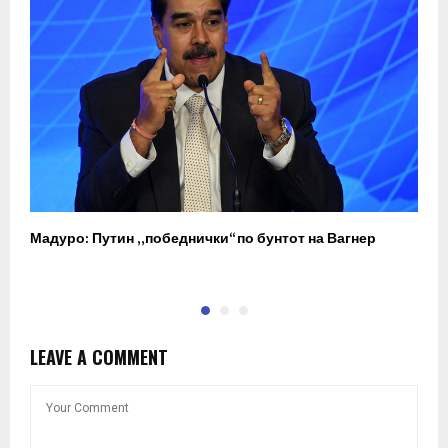
Мадуро: Путин „победнички“ по бунтот на Вагнер
О
п
LEAVE A COMMENT