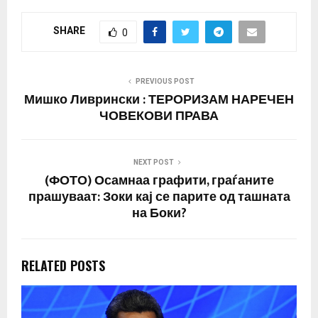
SHARE
0
PREVIOUS POST
Мишко Ливрински : ТЕРОРИЗАМ НАРЕЧЕН
ЧОВЕКОВИ ПРАВА
NEXT POST
(ФОТО) Осамнаа графити, граѓаните
прашуваат: Зоки кај се парите од ташната
на Боки?
RELATED POSTS