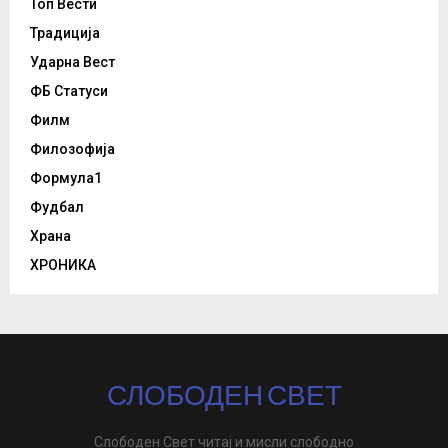
Топ Вести
Традиција
Ударна Вест
ФБ Статуси
Филм
Филозофија
Формула1
Фудбал
Храна
ХРОНИКА
СЛОБОДЕН СВЕТ
Слободен Свет читај и мисли слободно