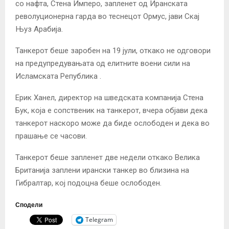
со нафта, Стена Имперо, запленет од Иранската
револуционерна гарда во теснецот Ормус, јави Скај
Њуз Арабија.
Танкерот беше заробен на 19 јули, откако не одговори
на предупредувањата од елитните воени сили на
Исламската Република
.
Ерик Ханел, директор на шведската компанија Стена
Бук, која е сопственик на танкерот, вчера објави дека
танкерот наскоро може да биде ослободен и дека во
прашање се часови.
Танкерот беше запленет две недели откако Велика
Британија заплени ирански танкер во близина на
Гибралтар, кој подоцна беше ослободен.
Сподели
Telegram