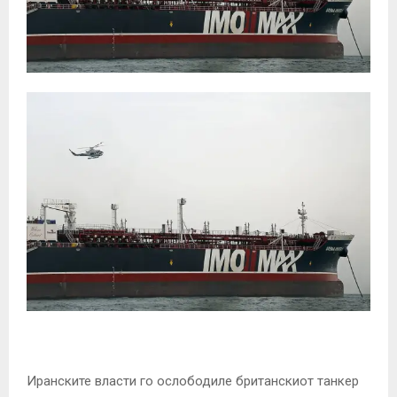
Иранските власти го ослободиле британскиот танкер