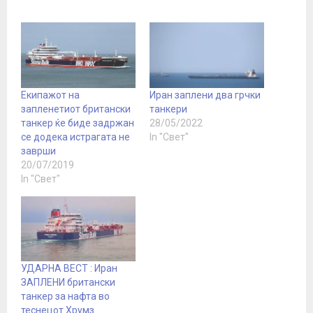
Екипажот на
Иран заплени два грчки
запленетиот британски
танкери
танкер ќе биде задржан
28/05/2022
се додека истрагата не
In "Свет"
заврши
20/07/2019
In "Свет"
УДАРНА ВЕСТ : Иран
ЗАПЛЕНИ британски
танкер за нафта во
теснецот Хрумз