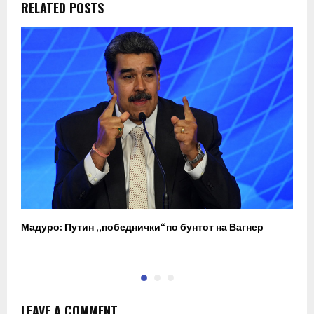
RELATED POSTS
Мадуро: Путин „победнички“ по бунтот на Вагнер
О
п
LEAVE A COMMENT