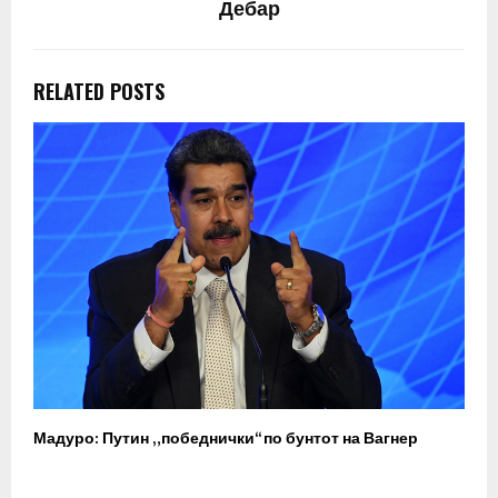
Дебар
RELATED POSTS
Мадуро: Путин „победнички“ по бунтот на Вагнер
О
п