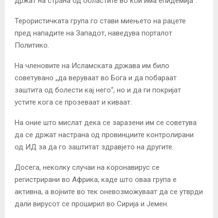
држат на страна од областите во кои има епидемија“.
Терористичката група го стави миењето на рацете
пред нападите на Западот, наведува порталот
Политико.
На членовите на Исламската држава им било
советувано „да веруваат во Бога и да побараат
заштита од болести кај него“, но и да ги покријат
устите кога се прозеваат и киваат.
На оние што мислат дека се заразени им се советува
да се држат настрана од провинциите контролирани
од ИД за да го заштитат здравјето на другите.
Досега, неколку случаи на коронавирус се
регистрирани во Африка, каде што оваа група е
активна, а војните во тек оневозможуваат да се утврди
дали вирусот се проширил во Сирија и Јемен.