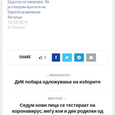
Ердоган се заканува : Ќе
на Западот против
ја отворам вратата на
Русија: украинскиот
Европа за милиони
случај“. На
бегалци
конференцијата покрај
10/10/2019
моето присуство како
In "Регион"
единствен новинар и
експерт од Балканот,
присуствуваа експерти,
политиколози, новинари
од Русија, САД,
Германија, Италија,
SHARE
1
Финска, Унгарија,
Сингапур. Додека…
PREVIOUS POST
ДИК побара одложување на изборите
NEXT POST
Седум нови лица се тестираат на
коронавирус, меѓу кои и две родилки од