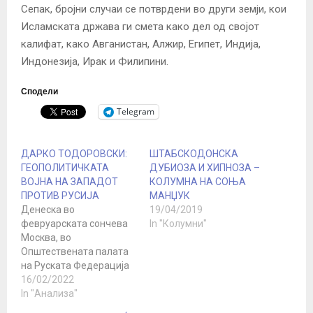
Сепак, бројни случаи се потврдени во други земји, кои
Исламската држава ги смета како дел од својот
калифат, како Авганистан, Алжир, Египет, Индија,
Индонезија, Ирак и Филипини.
Сподели
Telegram
ДАРКО ТОДОРОВСКИ:
ШТАБСКОДОНСКА
ГЕОПОЛИТИЧКАТА
ДУБИОЗА И ХИПНОЗА –
ВОЈНА НА ЗАПАДОТ
КОЛУМНА НА СОЊА
ПРОТИВ РУСИЈА
МАНЏУК
Денеска во
19/04/2019
февруарската сончева
In "Колумни"
Москва, во
Општествената палата
на Руската Федерација
се оддржа меѓународна
16/02/2022
конференција на тема
In "Анализа"
„Геополитичката војна