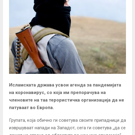
Исламската држава усвои агенда за пандемијата
на коронавирус, со која им препорачува на
членовите на таа терористичка организација да не
патуваат во Европа.
Групата, која обично ги советува своите припадници да
извршуваат напади на Западот, сега ги советува „да се