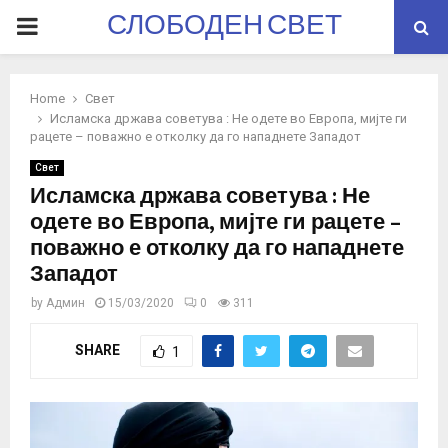
СЛОБОДЕН СВЕТ
PRIMARY
MENU
Home
Свет
Исламска држава советува : Не одете во Европа, мијте ги
рацете – поважно е отколку да го нападнете Западот
Свет
Исламска држава советува : Не
одете во Европа, мијте ги рацете –
поважно е отколку да го нападнете
Западот
by
Админ
15/03/2020
0
311
SHARE
1