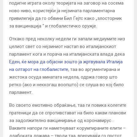
подигне играта околу теоријата на заговор на сосема
ново ниво, користејќи ја нејзината парламентарна
привилегија да го обвини Бил Гејтс како „злосторник
за вакцинација “ и глобалистичко оружје.
Откако пред неколку недели ги запали медиумите низ
целиот свет со нејзиниот настап во италијанскиот
парламент кога и порача на италијанската влада дека
Еден, ќе мора да објасни зошто ја жртвувала Италија
на олтарот на глобалистите
, таа во аргументирана и
жестока осуда минатата недела, одржа говор што
ретко (ако и неккогаш воопшто) се слуша во кој било
парламент.
Во своето емотивно обраќање, таа ги повика колегите
пратеници да се спротивстават на било какви планови
за задолжително вакцинирање од коронавирус .
Ваквите напори ги наметнуваат корумпираните елити –
длабоката држава – тврди таа, вперувајќи го прстот