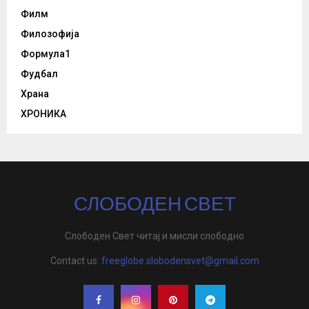
Филм
Филозофија
Формула1
Фудбал
Храна
ХРОНИКА
СЛОБОДЕН СВЕТ
Слободен Свет читај и мисли слободно
Contact us:
freeglobe.slobodensvet@gmail.com