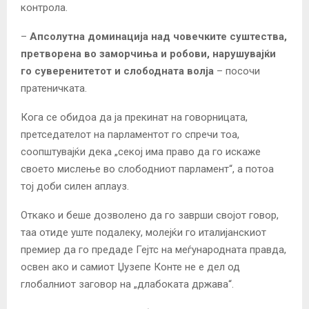
контрола.
–
Апсолутна доминација над човечките суштества,
претворена во заморчиња и робови, нарушувајќи
го суверенитетот и слободната волја
– посочи
пратеничката.
Кога се обидоа да ја прекинат на говорницата,
претседателот на парламентот го спречи тоа,
соопштувајќи дека „секој има право да го искаже
своето мислење во слободниот парламент“, а потоа
тој доби силен аплауз.
Откако и беше дозволено да го заврши својот говор,
таа отиде уште подалеку, молејќи го италијанскиот
премиер да го предаде Гејтс на меѓународната правда,
освен ако и самиот Џузепе Конте не е дел од
глобалниот заговор на „длабоката држава“.