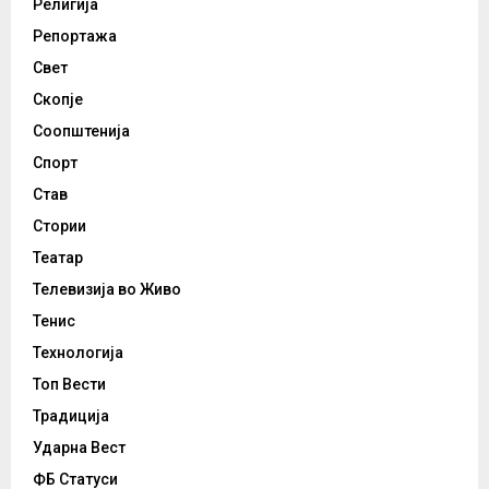
Религија
Репортажа
Свет
Скопје
Соопштенија
Спорт
Став
Стории
Театар
Телевизија во Живо
Тенис
Технологија
Топ Вести
Традиција
Ударна Вест
ФБ Статуси