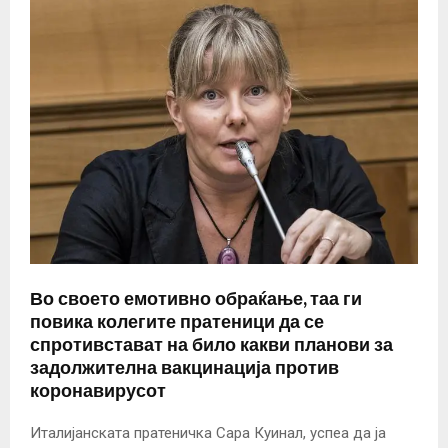
Во своето емотивно обраќање, таа ги
повика колегите пратеници да се
спротивстават на било какви планови за
задолжителна вакцинација против
коронавирусот
Италијанската пратеничка Сара Куинал, успеа да ја