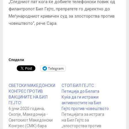
„Следниот пат кога ќе добиете телефонски повик од
филантропот Бил Гејтс, препратете го директно до
Меѓународниот кривичен суд за злосторства против
човештвото“, рече Сара.
Сподели
Telegram
СВЕТСКИ МАКЕДОНСКИ
СТОП БИЛ ГЕЈТС :
КОНГРЕС ПРОТИВ
Петиција до Белата
ВАКЦИНИТЕ НА БИЛ
Куќа да ги истражи
ГЕЈТС!
активностите на Бил
6 јуни 2020 година,
Гејтс против човештвото
Скопје, Македонија -
Петицијата за истрага
Светскиот Македонски
на Бил Гејтс за
Конгрес (СМК) бара
„злосторства против