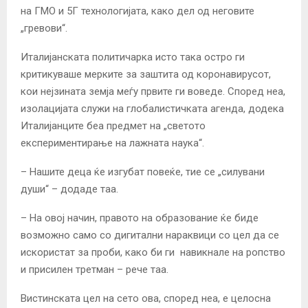
на ГМО и 5Г технологијата, како дел од неговите
„гревови“.
Италијанската политичарка исто така остро ги
критикуваше мерките за заштита од коронавирусот,
кои нејзината земја меѓу првите ги воведе. Според неа,
изолацијата служи на глобалистичката агенда, додека
Италијанците беа предмет на „светото
експериментирање на лажната наука“.
– Нашите деца ќе изгубат повеќе, тие се „силувани
души“ – додаде таа.
– На овој начин, правото на образование ќе биде
возможно само со дигитални нараквици со цел да се
искористат за проби, како би ги навикнале на ропство
и присилен третман – рече таа.
Вистинската цел на сето ова, според неа, е целосна