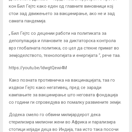
кон Бил Гејтс како еден од главните виновници кој
стои зад движењето за вакцинирање, ако не и зад
самата пандемија.
„ Бил Гејтс со децении работи на политиката за
депопулација и плановите за диктаторска контрола
врз глобалната политика, со цел да стекне примат во
земјоделството, технологијата и енергијата “, рече таа.
https://youtu.be/IdwgtQewi4M
Како позната противничка на вакцинацијата, таа го
издвои Гејтс како негативец, пред се заради
кампањите за вакцинирање што неговата фондација
со години ги спроведува во помалку развиените земји.
Додека смело го обвини милијардерот дека
стерилизира милиони жени во Африка и парализира
стотици илјади деца во Индија, таа исто така посочи