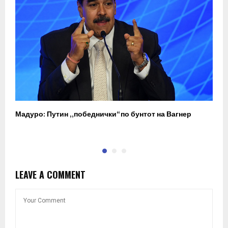
Мадуро: Путин „победнички“ по бунтот на Вагнер
О
п
LEAVE A COMMENT