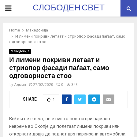
СЛОБОДЕН СВЕТ
PRIMARY
MENU
Home
Македонија
И лимени покриви летаат и стриопор фасади паѓаат, само
одговорноста стоо
Македонија
И лимени покриви летаат и
стриопор фасади паѓаат, само
одговорноста стоо
by
Админ
27/02/2020
0
343
SHARE
1
Веќе и не е вест, не е ништо ново и при најмало
невреме во Скопје да полетаат лимени покриви или
откорнати дрвја да паднат врз паркирани автомобили.