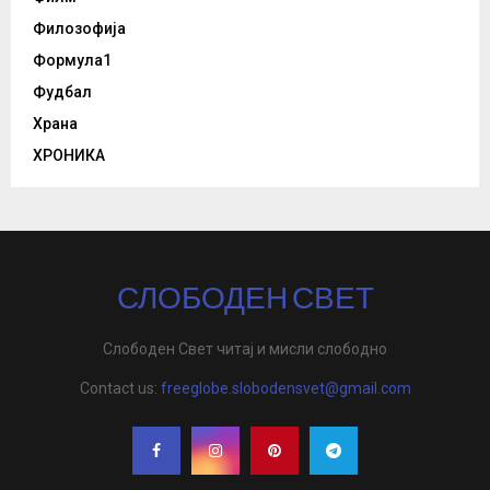
Филозофија
Формула1
Фудбал
Храна
ХРОНИКА
СЛОБОДЕН СВЕТ
Слободен Свет читај и мисли слободно
Contact us:
freeglobe.slobodensvet@gmail.com