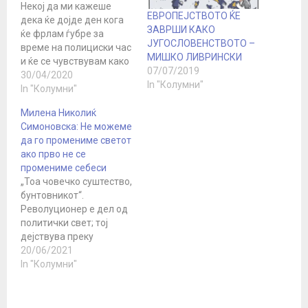
Некој да ми кажеше
ЕВРОПЕЈСТВОТО ЌЕ
дека ќе дојде ден кога
ЗАВРШИ КАКО
ќе фрлам ѓубре за
ЈУГОСЛОВЕНСТВОТО –
време на полициски час
МИШКО ЛИВРИНСКИ
и ќе се чувствувам како
07/07/2019
херој ќе помислев дека
30/04/2020
In "Колумни"
се поместил од умот! Но
In "Колумни"
ете дојде тоа време. Но
Милена Николиќ
такви се околностите и
Симоновска: Не можеме
што да се прави! Па како
да го промениме светот
што? Ајде дигнете се…
ако прво не се
промениме себеси
„Тоа човечко суштество,
бунтовникот“.
Револуционер е дел од
политички свет; тој
дејствува преку
политика. Тој смета
20/06/2021
дека промената во
In "Колумни"
социјалната структура е
доволна за да се
промени и човечкото