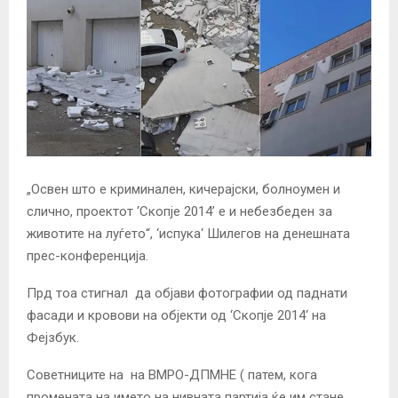
„Освен што е криминален, кичерајски, болноумен и
слично, проектот ‘Скопје 2014’ е и небезбеден за
животите на луѓето“, ‘испука‘ Шилегов на денешната
прес-конференција.
Прд тоа стигнал да објави фотографии од паднати
фасади и кровови на објекти од ‘Скопје 2014‘ на
Фејзбук.
Советниците на на ВМРО-ДПМНЕ ( патем, кога
промената на името на нивната партија ќе им стане