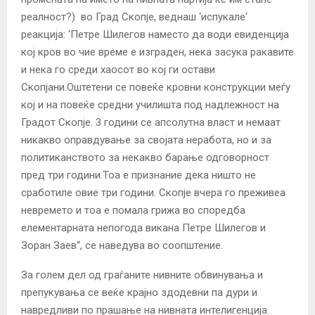
реалност?) во Град Скопје, веднаш ‘испукале‘
реакција: ‘Петре Шилегов наместо да води евиденција
кој кров во чие време е изграден, нека засука ракавите
и нека го среди хаосот во кој ги остави
Скопјани.Оштетени се повеќе кровни конструкции меѓу
кој и на повеќе средни училишта под надлежност на
Градот Скопје. 3 години се апсолутна власт и немаат
никакво оправдување за својата неработа, но и за
политиканството за некакво барање одговорност
пред три години.Тоа е признание дека ништо не
сработиле овие три години. Скопје вчера го преживеа
невремето и тоа е помала грижа во споредба
елементарната непогода викана Петре Шилегов и
Зоран Заев“, се наведува во соопштение.
За голем дел од граѓаните нивните обвинувања и
препукувања се веќе крајно здодевни па дури и
навредливи по прашање на нивната интелигенција.