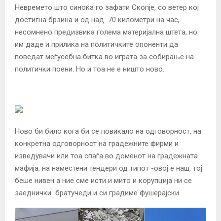
Невремето што синоќа го зафати Скопје, со ветер кој
достигна брзина и од над 70 километри на час,
несомнено предизвика голема материјална штета, но
им даде и прилика на политичките опоненти да
поведат меѓусебна битка во играта за собирање на
политички поени. Но и тоа не е ништо ново.
Ново би било кога би се повикало на одговорност, на
конкретна одговорност на градежните фирми и
изведувачи или тоа спаѓа во доменот на градежната
мафија, на наместени тендери од типот -овој е наш, тој
беше нивен а ние сме исти и мито и корупција ни се
заеднички братучеди и си градиме фушерајски.