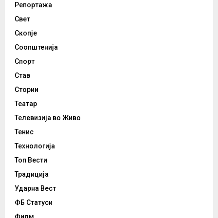
Репортажа
Свет
Скопје
Соопштенија
Спорт
Став
Стории
Театар
Телевизија во Живо
Тенис
Технологија
Топ Вести
Традиција
Ударна Вест
ФБ Статуси
Филм