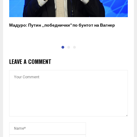
Мадуро: Путин „победнички“ по бунтот на Вагнер
О
п
LEAVE A COMMENT