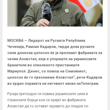
МОСКВА – Лидерот на Руската Република
Чеченија, Рамзан Кадиров, тврди дека руските
сили денеска целосно ќе ја преземат фабриката за
челик Азовстал, која е упориште на украинските
бранители во опколеното пристаниште
Мариупол. Денес, со помош на Семоќниот,
целосно ќе го преземеме Азовстал“, рече Кадиров
во аудио пораката на неговиот канал наТелеграм.
Русија претходно ги повика украинските сили и
странските борци кои се кријат во фабриката
Азовстал да го остават оружјето до пладне по