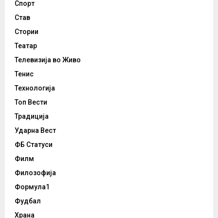
Спорт
Став
Стории
Театар
Телевизија во Живо
Тенис
Технологија
Топ Вести
Традиција
Ударна Вест
ФБ Статуси
Филм
Филозофија
Формула1
Фудбал
Храна