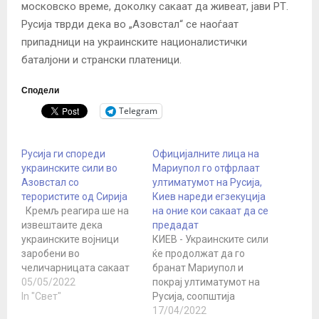
московско време, доколку сакаат да живеат, јави РТ.
Русија тврди дека во „Азовстал“ се наоѓаат
припадници на украинските националистички
баталјони и странски платеници.
Сподели
Telegram
Русија ги спореди
Официјалните лица на
украинските сили во
Мариупол го отфрлаат
Азовстал со
ултиматумот на Русија,
терористите од Сирија
Киев нареди егзекуција
Кремљ реагира ше на
на оние кои сакаат да се
извештаите дека
предадат
украинските војници
КИЕВ - Украинските сили
заробени во
ќе продолжат да го
челичарницата сакаат
бранат Мариупол и
да заменат цивили за
05/05/2022
покрај ултиматумот на
храна и лекови
In "Свет"
Русија, соопштија
Портпаролот на Кремљ,
денеска властите на тој
17/04/2022