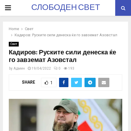
СЛОБОДЕН СВЕТ
PRIMARY
MENU
Home
Свет
Кадиров: Руските сили денеска ќе го завземат Азовстал
Свет
Кадиров: Руските сили денеска ќе
го завземат Азовстал
by
Админ
19/04/2022
0
193
SHARE
1