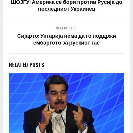
ШОЈГУ: Америка се бори против Русија до
имаме. Само да речеме
последниот Украинец
дека не е
ажуриран. Станува…
NEXT POST
Сијарто: Унгарија нема да го поддржи
ембаргото за рускиот гас
RELATED POSTS