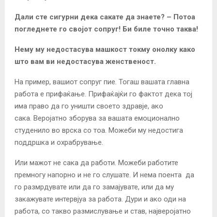
Дали сте сигурни дека сакате да знаете? – Потоа
погледнете го својот сопруг! Би биле точно таква!
Нему му недостасува машкост токму онолку како
што вам ви недостасува женственост.
На пример, вашиот сопруг пие. Тогаш вашата главна
работа е прифаќање. Прифаќајќи го фактот дека тој
има право да го уништи своето здравје, ако
сака. Веројатно зборува за вашата емоционално
студенило во врска со тоа. Можеби му недостига
поддршка и охрабрување.
Или мажот не сака да работи. Можеби работите
премногу напорно и не го слушате. И нема поента да
го размрдувате или да го замајувате, или да му
закажувате интервјуа за работа. Дури и ако оди на
работа, со такво размислување и став, најверојатно