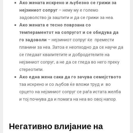
Ако жената искрено и љубезно се грижи за
нејзиниот сопруг
– нему му е големо
задоволство ја заштити и да се грижи за неа.
Ако жената е тесно поврзана со
темпераментот на сопругот и се обидува да
го задоволи
– нејзиниот сопруг ќе премести
планини за неа. Затоа е неопходно да се научи да
се гледаат квалитетите и добродетелите на
нејзиниот сопруг, а не да се гледа во него преку
стереотипи.
Ако една жена сака да го зачува семејството
таа искрено и со љубов ќе вложи труд и во
срцето на нејзиниот сопруг се раѓа истата желба
и тој почнува да и помага на неа во овој напор.
Негативно влијание на