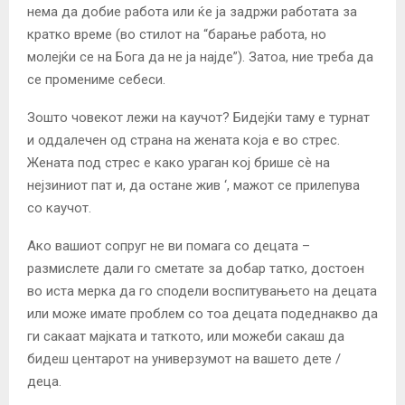
нема да добие работа или ќе ја задржи работата за
кратко време (во стилот на “барање работа, но
молејќи се на Бога да не ја најде”). Затоа, ние треба да
се промениме себеси.
Зошто човекот лежи на каучот? Бидејќи таму е турнат
и оддалечен од страна на
жената која е во стрес.
Жената под стрес е како ураган кој брише сè на
нејзиниот пат и, да остане жив ‘, мажот се прилепува
со каучот.
Ако вашиот сопруг не ви помага со децата –
размислете дали го сметате за добар татко, достоен
во иста мерка да го сподели воспитувањето на децата
или може имате проблем со тоа децата подеднакво да
ги сакаат мајката и таткото, или можеби сакаш да
бидеш центарот на универзумот на вашето дете /
деца.