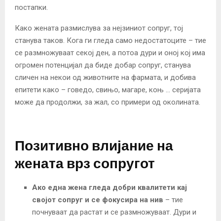
постапки.
Како жената размислува за нејзиниот сопруг, тој
станува таков. Кога ги гледа само недостатоците – тие
се размножуваат секој ден, а потоа дури и оној кој има
огромен потенцијал да биде добар сопруг, станува
сличен на некои од животните на фармата, и добива
епитети како – говедо, свињо, магаре, коњ … серијата
може да продолжи, за жал, со примери од околината.
Позитивно влијание на
жената врз сопругот
Ако една жена гледа добри квалитети кај
својот сопруг и се фокусира на нив
– тие
почнуваат да растат и се размножуваат. Дури и