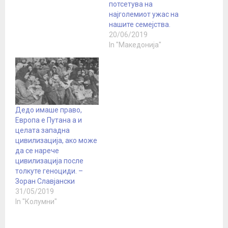
потсетува на
посрамотија западните
најголемиот ужас на
лидери, според
нашите семејства.
водителот на Фокс Њуз,
20/06/2019
Такер Карлсон. Во
In "Македонија"
интервју за каналот,
братот на Асанж,
Габриел Шиптон,
истакна дека Џулијан е
прогонуван поради
работата што треба да…
Дедо имаше право,
Европа е Путана а и
целата западна
цивилизација, ако може
да се нарече
цивилизација после
толкуте геноциди. –
Зоран Славјански
31/05/2019
In "Колумни"