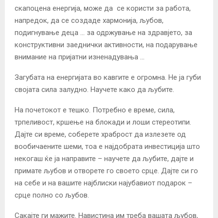
скапоцена енергија, може да се користи за работа,
напредок, да се создаде хармонија, љубов,
подигнување деца … за одржување на здравјето, за
конструктивни заеднички активности, на подарување
внимание на пријатни изненадувања …
Загубата на енергијата во кавгите е огромна. Не ја губи
својата сила залудно. Научете како да љубите.
На почетокот е тешко. Потребно е време, сила,
трпеливост, кршење на блокади и лоши стереотипи.
Дајте си време, соберете храброст да излезете од
вообичаените шеми, тоа е најдобрата инвестиција што
некогаш ќе ја направите – научете да љубите, дајте и
примате љубов и отворете го своето срце. Дајте си го
на себе и на вашите најблиски најубавиот подарок –
срце полно со љубов.
Сакајте ги мажите. Навистина им треба вашата љубов,