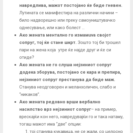
навредлива, мажот постојано ќе биде гневен.
Лутината се манифестира на различни начини –
било надворешно или преку самоуништувачко
однесување, или како болест …
Ако жената ментално го измамuva својот
сопруг, тој ќе стане шкрт.
Зошто тој би трошел
пари на жена која утре ќе најде друг и ќе си
отиде?
Ако жената не го слуша нејзиниот сопруг
додека зборува, постојано се кара и препира,
нејзиниот сопруг престанува да биде маж.
Станува
неодговорен и меланхоличен, слабо и
“никаков”.
Ако жената редовно врши вербално
насилство врз нејзиниот сопруг
– на пример,
врескајќи кон него, навредувајќи го и така натаму,
тогаш мажот има “две” опции:
тој станува кукавица, не се жали, со целосно