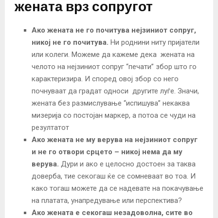
жената врз сопругот
Ако жената не го почитува нејзиниот сопруг,
никој не го почитува.
Ни роднини ниту пријатели
или колеги. Можеме да кажеме дека жената на
челото на нејзиниот сопруг “печати” збор што го
карактеризира. И според овој збор со него
почнуваат да градат односи другите луѓе. Значи,
жената без размислување “испишува” некаква
мизерија со постојан маркер, а потоа се чуди на
резултатот
Ако жената не му верува на нејзиниот сопруг
и не го отвори срцето – никој нема да му
верува.
Дури и ако е целосно достоен за таква
доверба, тие секогаш ќе се сомневаат во тоа. И
како тогаш можете да се надевате на покачување
на платата, унапредување или перспектива?
Ако жената е секогаш незадоволна, сите во