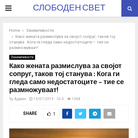
СЛОБОДЕН СВЕТ
PRIMARY
MENU
Home
Занимливости
Како жената размислува за својот сопруг, таков тој
станува : Кога ги гледа само недостатоците – тие се
размножуваат!
Занимливости
Како жената размислува за својот
сопруг, таков тој станува : Кога ги
гледа само недостатоците – тие се
размножуваат!
by
Админ
13/07/2019
0
1068
SHARE
1