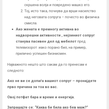
скршена волја и повредено машко его.
Тој, исто така, почнува да врши насилство
над неговата сопруга – почесто во физичка
смисла.
Ако жената е премногу активна во
надворешни активности , нејзиниот сопруг
станува пасивен дел од мебелот
пред
телевизорот. иако порано бил, на пример,
прилично успешен бизнисмен.
Најважното нешто што сакам да го пренесам е
следното:
Ако не ви се допаѓа вашиот сопруг – пронајдете
прво причина за тоа во вас.
Овој потфат бара и време и енергија.
Запрашајте се: “Каква би била ако бев маж?”