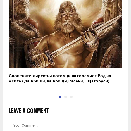
Словените, директни потомци на големиот Род на
И
Асите ( Да’Аријци, Ха’Аријци, Расени, Свјаторуси)
в
LEAVE A COMMENT