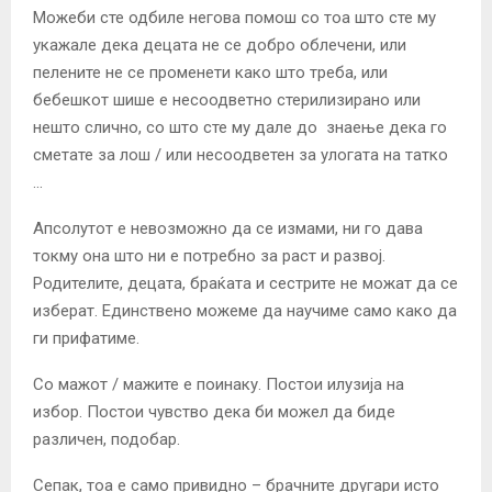
Можеби сте одбиле негова помош со тоа што сте му
укажале дека децата не се добро облечени, или
пелените не се променети како што треба, или
бебешкот шише е несоодветно стерилизирано или
нешто слично, со што сте му дале до знаење дека го
сметате за лош / или несоодветен за улогата на татко
…
Апсолутот е невозможно да се измами, ни го дава
токму она што ни е потребно за раст и развој.
Родителите, децата, браќата и сестрите не можат да се
изберат. Единствено можеме да научиме само како да
ги прифатиме.
Со мажот / мажите е поинаку. Постои илузија на
избор. Постои чувство дека би можел да биде
различен, подобар.
Сепак, тоа е само привидно – брачните другари исто