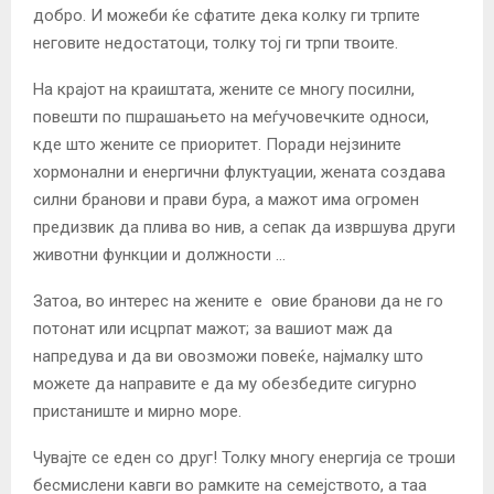
добро. И можеби ќе сфатите дека колку ги трпите
неговите недостатоци, толку тој ги трпи твоите.
На крајот на краиштата, жените се многу посилни,
повешти по пшрашањето на меѓучовечките односи,
кде што жените се приоритет. Поради нејзините
хормонални и енергични флуктуации, жената создава
силни бранови и прави бура, а мажот има огромен
предизвик да плива во нив, а сепак да извршува други
животни функции и должности …
Затоа, во интерес на жените е овие бранови да не го
потонат или исцрпат мажот; за вашиот маж да
напредува и да ви овозможи повеќе, најмалку што
можете да направите е да му обезбедите сигурно
пристаниште и мирно море.
Чувајте се еден со друг! Толку многу енергија се троши
бесмислени кавги во рамките на семејството, а таа