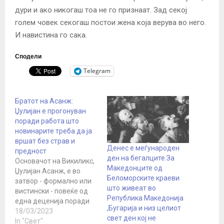
дури и ако никогаш тоа не го признаат. Зад секој
голем човек секогаш постои жена која верува во него.
И навистина го сака.
Сподели
Telegram
Братот на Асанж:
Џулијан е прогонуван
поради работа што
новинарите треба да ја
вршат без страв и
Денес е меѓународен
предност
ден на бегалците.За
Основачот на Викиликс,
Македонците од
Џулијан Асанж, е во
Беломорските краеви
затвор - формално или
што живеат во
вистински - повеќе од
Република Македонија
една деценија поради
,Бугарија и низ целиот
објавување
18/03/2023
свет ден кој не
информации што ги
In "Свет"