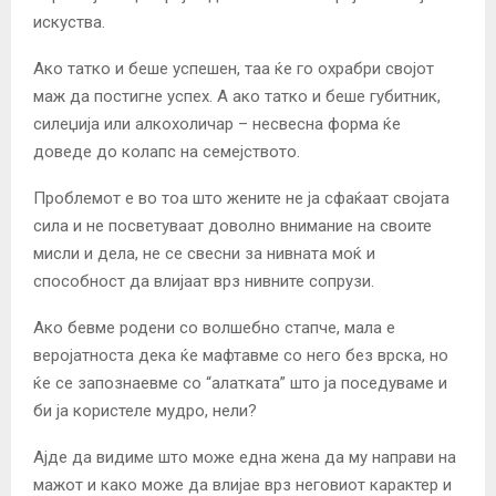
искуства.
Ако татко и беше успешен, таа ќе го охрабри својот
маж да постигне успех. А ако татко и беше губитник,
силеџија или алкохоличар – несвесна форма ќе
доведе до колапс на семејството.
Проблемот е во тоа што жените не ја сфаќаат својата
сила и не посветуваат доволно внимание на своите
мисли и дела, не се свесни за нивната моќ и
способност да влијаат врз нивните сопрузи.
Ако бевме родени со волшебно стапче, мала е
веројатноста дека ќе мафтавме со него без врска, но
ќе се запознаевме со “алатката” што ја поседуваме и
би ја користеле мудро, нели?
Ајде да видиме што може една жена да му направи на
мажот и како може да влијае врз неговиот карактер и