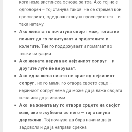
кога нема вистинска основа за тоа. Ако тој не е
одговорен – тој станува таков. Не се стремел кон
просперитет, одеднаш станува просперитетен … и
така натаму.
Ако жената го почитува својот маж, тогаш ќе
почнат да го почитуваат и пријателите и
колегите.
Тие го поддржуваат и помагаат во
тешки ситуации.
Ако жената верува во нејзиниот сопруг – и
другите луѓе ќе веруваат.
Ако една жена ништо не крие од нејзиниот
сопруг
, не го мами, го отвора своето срце –
нејзиниот сопруг нема да може да ја лаже својата
жена или да ја измами.
Ако на жената му го отвори срцето на својот
маж, ако е љубезна со него – тој станува
дарежлив.
Тој почнува да бара начини да ја
задоволи и да ја направи среќна.