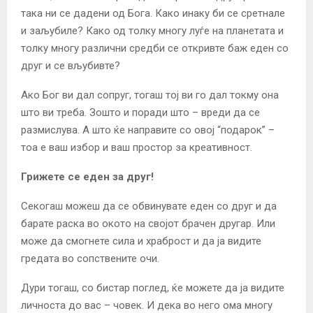
така ни се дадени од Бога. Како инаку би се сретнале
и заљубиле? Како од толку многу луѓе на планетата и
толку многу различни средби се откривте баж еден со
друг и се вљубивте?
Ако Бог ви дал сопруг, тогаш тој ви го дал токму она
што ви треба. Зошто и поради што – вреди да се
размислува. А што ќе направите со овој “подарок” –
тоа е ваш избор и ваш простор за креативност.
Грижете се еден за друг!
Секогаш можеш да се обвинувате еден со друг и да
барате раска во окото на својот брачен другар. Или
може да смогнете сила и храброст и да ја видите
гредата во сопствените очи.
Дури тогаш, со бистар поглед, ќе можете да ја видите
личноста до вас – човек. И дека во него ома многу