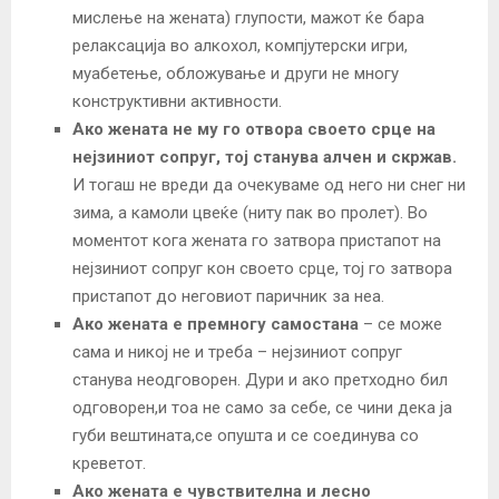
мислење на жената) глупости, мажот ќе бара
релаксација во алкохол, компјутерски игри,
муабетење, обложување и други не многу
конструктивни активности.
Ако жената не му го отвора своето срце на
нејзиниот сопруг, тој станува алчен и скржав.
И тогаш не вреди да очекуваме од него ни снег ни
зима, а камоли цвеќе (ниту пак во пролет). Во
моментот кога жената го затвора пристапот на
нејзиниот сопруг кон своето срце, тој го затвора
пристапот до неговиот паричник за неа.
Ако жената е премногу самостана
– се може
сама и никој не и треба – нејзиниот сопруг
станува неодговорен. Дури и ако претходно бил
одговорен,и тоа не само за себе, се чини дека ја
губи вештината,се опушта и се соединува со
креветот.
Ако жената е чувствителна и лесно