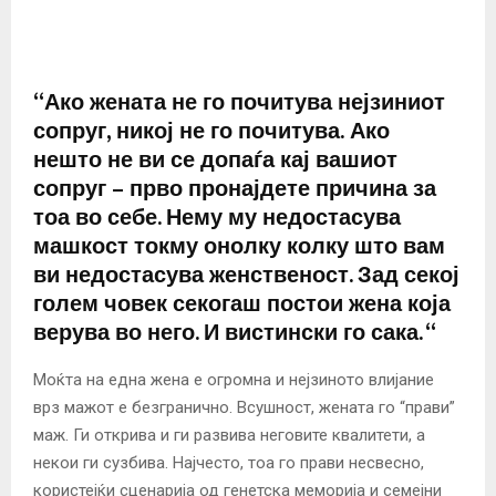
“Ако жената не го почитува нејзиниот
сопруг, никој не го почитува. Ако
нешто не ви се допаѓа кај вашиот
сопруг – прво пронајдете причина за
тоа во себе. Нему му недостасува
машкост токму онолку колку што вам
ви недостасува женственост. Зад секој
голем човек секогаш постои жена која
верува во него. И вистински го сака. “
Моќта на една жена е огромна и нејзиното влијание
врз мажот е безгранично. Всушност, жената го “прави”
маж. Ги открива и ги развива неговите квалитети, а
некои ги сузбива. Најчесто, тоа го прави несвесно,
користејќи сценарија од генетска меморија и семејни