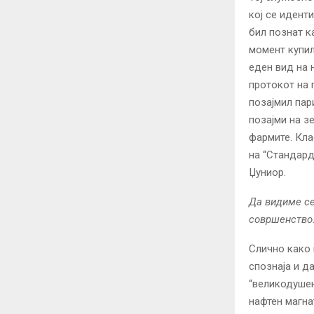
кој се идент
бил познат к
момент купил
еден вид на 
протокот на 
позајмил пар
позајми на з
фармите. Кла
на “Стандард
Џуниор.
Да видиме се
совршенство
Слично како 
спознаја и д
“великодушен
нафтен магна