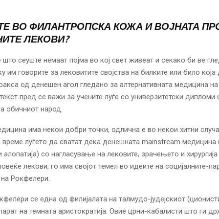
Е ВО ФИЛАНТРОПСКА КОЖА И ВОЈНАТА ПР
ИТЕ ЛЕКОВИ?
е што сеуште немаат појма во кој свет живеат и секако би ве гл
у им говорите за лековитите својства на билките или било која 
ракса од денешен агол гледано за алтернативната медицина на
 текст пред се важи за учените луѓе со универзитетски дипломи
за обичниот народ.
дицина има некои добри точки, одлична е во некои хитни случа
о време луѓето да сватат дека денешната mainstream медицина
 алопатија) со нагласување на лековите, зрачењето и хирургија
 повеќе лекови, го има својот темел во идеите на социјалните-па
 на Рокфелери.
кфелери се една од филијалата на талмудо-јудејскиот (ционист
парат на темната аристократија. Овие црни-кабалисти што ги д