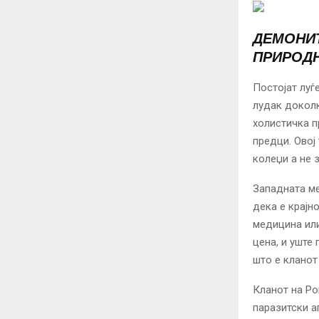
ДЕМОНИТ
ПРИРОДН
Постојат луѓ
лудак доколк
холистичка п
предци. Овој
колеџи а не 
Западната ме
дека е крајн
медицина или
цена, и уште
што е кланот
Кланот на Ро
паразитски а