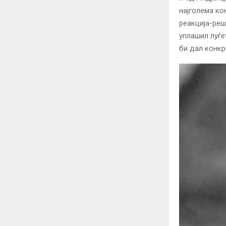
најголема ко
реакција-реш
уплашил луѓе
би дал конкр