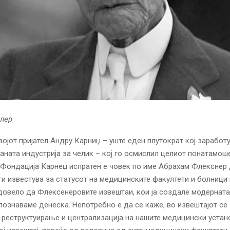
елер
војот пријател Андру Карниџ – уште еден плутократ кој заработ
ната индустрија за челик – кој го осмислил целиот понатамош
Фондација Карнеџ испратен е човек по име Абрахам Флекснер 
 ги известува за статусот на медицинските факултети и болници
 довело да Флексенеровите извештаи, кои ја создале модернат
 познаваме денеска. Непотребно е да се каже, во извештајот се
 реструктуирање и централизација на нашите медицински устан