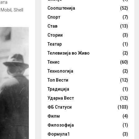
ната
Соопштенија
(52)
obil, Shell
Спорт
(7)
Став
(13)
Стории
(3)
Театар
(1)
Телевизија во Живо
(2)
Тенис
(60)
Технологија
(2)
Топ Вести
(12)
Традиција
(1)
Ударна Вест
(12)
ФБ Статуси
(103)
Филм
(4)
Филозофија
(1)
Формула1
(3)