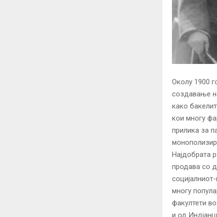
Околу 1900 г
создавање на
како бакелит
кои многу фа
прилика за п
монополизира
Најдобрата р
продава со д
социјалниот-
многу попула
факултети во
и од Индјанц