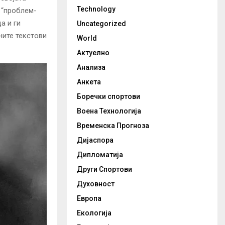
Technology
 “проблем-
а и ги
Uncategorized
ните текстови
World
Актуелно
Анализа
Анкета
Боречки спортови
Воена Технологија
Временска Прогноза
Дијаспора
Дипломатија
Други Спортови
Духовност
Европа
Екологија