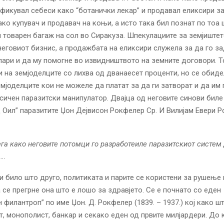
ификувал себеси како “ботанички лекар” и продавал еликсири за
ако купувач и продавач на коњи, а исто така бил познат по тоа
 товарен багаж на сол во Сиракуза. Шпекулациите за земјиштет
неговиот бизнис, а продажбата на еликсири служела за да го з
пари и да му помогне во извидништвото на земните договори. Т
и на земјоделците со лихва од дванаесет проценти, но се обиде
емјоделците кои не можеле да платат за да ги затворат и да им 
сичен паразитски манипулатор. Двајца од неговите синови биле
 Оил” паразитите Џон Дејвисон Рокфелер Ср. И Вилијам Евери 
га како неговите потомци го разработеиле паразитскиот систем
….
и било што друго, политиката и парите се користени за рушење
а се прегрне она што е лошо за здравјето. Се е почнато со еден
 филантроп” по име Џон. Д. Рокфелер (1839. – 1937.) кој како ш
т, монополист, банкар и секако еден од првите милјардери. До к