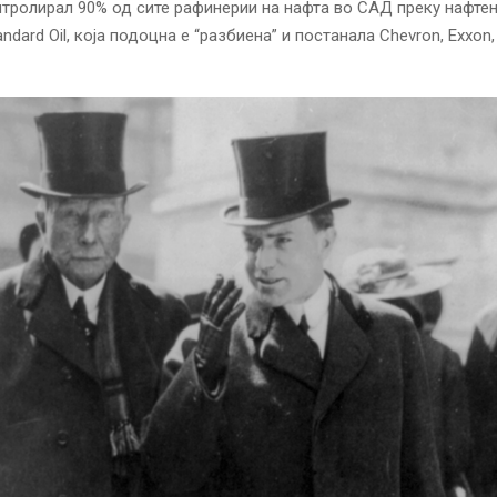
онтролирал 90% од сите рафинерии на нафта во САД преку нафте
ndard Oil, која подоцна е “разбиена” и постанала Chevron, Exxon, M