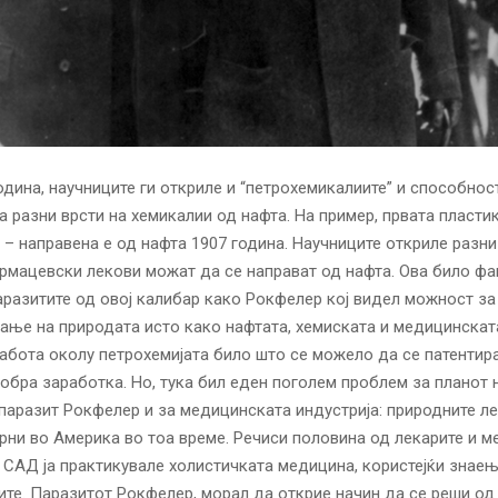
одина, научниците ги откриле и “петрохемикалиите” и способнос
 разни врсти на хемикалии од нафта. На пример, првата пласти
 – направена е од нафта 1907 година. Научниците откриле разн
рмацевски лекови можат да се направат од нафта. Ова било фа
аразитите од овој калибар како Рокфелер кој видел можност за
ње на природата исто како нафтата, хемиската и медицинската
абота околу петрохемијата било што се можело да се патентира
обра заработка. Но, тука бил еден поголем проблем за планот 
паразит Рокфелер и за медицинската индустрија: природните л
рни во Америка во тоа време. Речиси половина од лекарите и 
 САД ја практикувале холистичката медицина, користејќи знае
ите. Паразитот Рокфелер, морал да открие начин да се реши од