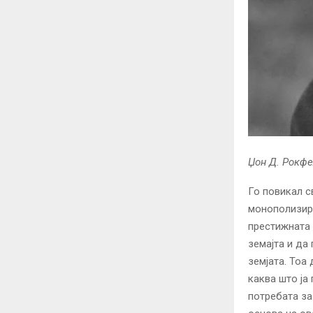
Џон Д. Рокф
Го повикал с
монополизира
престижната 
земајта и да
земјата. Тоа
каква што ја
потребата за