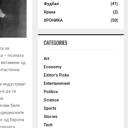
Фудбал
(41)
Храна
(2)
ХРОНИКА
(50)
CATEGORIES
та за
ка – позната
Art
и витамини од
Economy
нтастична
Editor's Picks
Entertainment
 индустрија!
 и да се
Politics
на
Science
екови биле
Sports
медицинските
Stories
ње од Европа
Tech
 својата