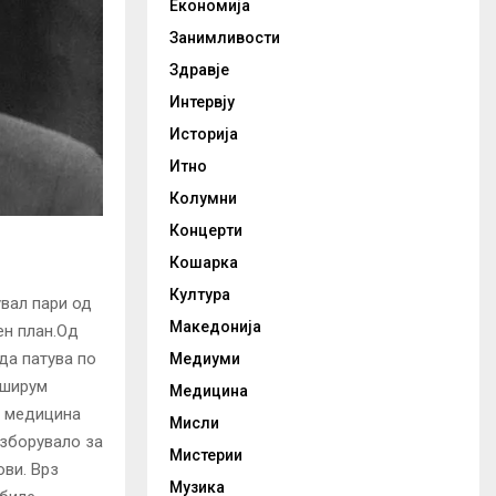
Економија
Занимливости
Здравје
Интервју
Историја
Итно
Колумни
Концерти
Кошарка
Култура
увал пари од
Македонија
ен план.Од
да патува по
Медиуми
 ширум
Медицина
а медицина
Мисли
 зборувало за
Мистерии
ови. Врз
Музика