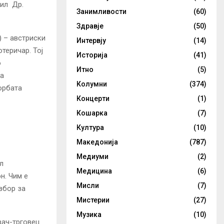
нил Др.
Занимливости
(60)
Здравје
(50)
) – австриски
Интервју
(14)
отеричар.
Тој
Историја
(41)
о
Итно
(5)
га
Колумни
(374)
борбата
Концерти
(1)
Кошарка
(7)
Култура
(10)
Македонија
(787)
Медиуми
(2)
ил
Медицина
(6)
н. Чим е
Мисли
(7)
збор за
Мистерии
(27)
Музика
(10)
вач-трговец