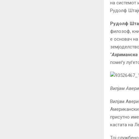
на системот 
Рудолф Штај
Рудолф Шта
филозоф, кни
е основач н
земјоделство
“
Ахриманска
помеѓу луѓет
Вилјам Авери 
Вилјам Авери 
Американски 
присутно име
кастата на Л
Тој службено