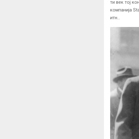
ти век тој к
компанија Sta
итн…