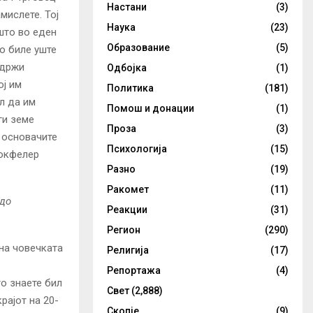
Настани
(3)
мислете. Тој
Наука
(23)
 што во еден
Образование
(5)
о биле уште
адржи
Одбојка
(1)
ој им
Политика
(181)
л да им
Помош и донации
(1)
ги земе
Проза
(3)
 основачите
Психологија
(15)
Рокфелер
Разно
(19)
Ракомет
(11)
 до
Реакции
(31)
Регион
(290)
 на човечката
Религија
(17)
Репортажа
(4)
то знаете бил
Свет
(2,888)
рајот на 20-
Скопје
(9)