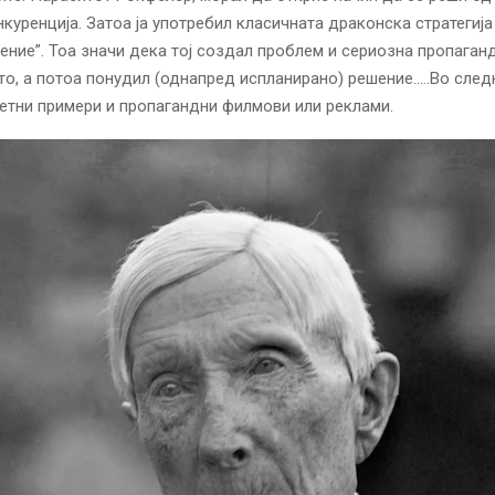
нкуренција. Затоа ја употребил класичната драконска стратегија
ение”. Тоа значи дека тој создал проблем и сериозна пропаганд
то, а потоа понудил (однапред испланирано) решение…..Во след
етни примери и пропагандни филмови или реклами.