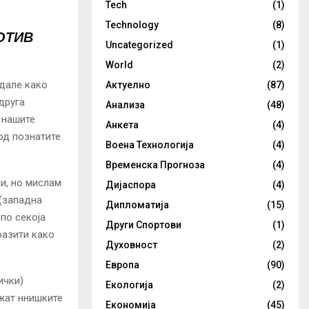
Tech
(1)
Technology
(8)
ОТИВ
Uncategorized
(1)
World
(2)
едале како
Актуелно
(87)
друга
Анализа
(48)
 нашите
Анкета
(4)
 од познатите
Воена Технологија
(4)
Временска Прогноза
(4)
и, но мислам
Дијаспора
(4)
 (западна
Дипломатија
(15)
 по секоја
Други Спортови
(1)
разити како
Духовност
(2)
Европа
(90)
ички)
Екологија
(2)
ржат ннишките
Економија
(45)