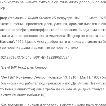
и конкретно за нивната суптилна суштина многу добро ни објас
нер.
јнер
(германски:
Rudolf Steiner
; 25 февруари 1861 – 30 март 1925
жевен научник, просветен деец, уметник, драмски писател, и ез
а антропозофијата, валдорфското образование, биодинамичкот
, како и на антропозофската медицина. Штајнер во својата кни
 Измама
“, 1919, Цирих, многу добро ни ги открива деталите на 
о со човечка душа и архонтите во човечко тело.
“Devil Bill” Рокфелер Сениор
“Devil Bill” Рокфелер Сениор (Ноември 13, 1810 – Maј 11, 1906) б
бизнисмен кој работел под прекарот како Др. Вилјам Левингсто
то Леви (Левингстон) одма треба да се има на ум дека станува 
евитите (темните кабалисти).
 бил дрводелец, билкар и продавач. Работел и како како прода