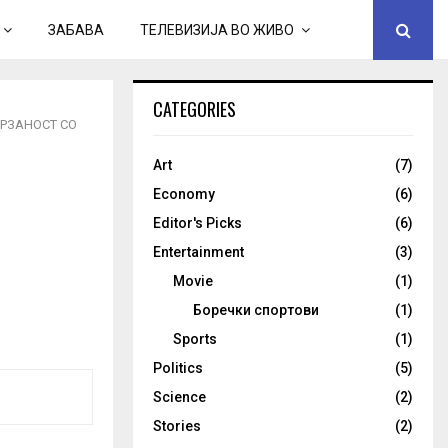
ЗАБАВА
ТЕЛЕВИЗИЈА ВО ЖИВО
CATEGORIES
РЗАНОСТ СО
Art
(7)
Economy
(6)
Editor's Picks
(6)
И
Entertainment
(3)
Movie
(1)
Боречки спортови
(1)
Sports
(1)
Politics
(5)
Science
(2)
Stories
(2)