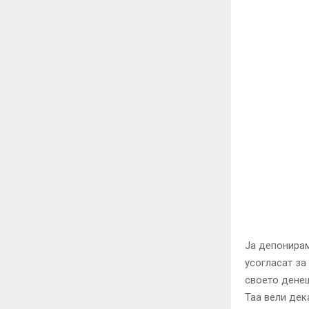
Ја депонирам
усогласат за
своето денеш
Таа вели дек