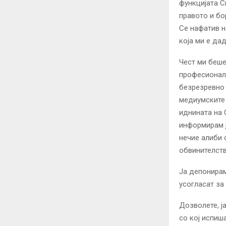
функцијата С
правото и бо
Се нафатив н
која ми е дад
Чест ми беше
професионале
безрезревно 
медиумските 
иднината на 
информирам ј
нечие алиби 
обвинителств
Ја депонирам
усогласат за
Дозволете, ј
со кој испиш