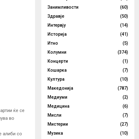
Занимливости
(60)
Здравје
(50)
Интервју
(14)
Историја
(41)
Итно
(5)
Колумни
(374)
Концерти
(1)
Кошарка
(7)
Култура
(10)
Македонија
(787)
Медиуми
(2)
Медицина
(6)
артии ќе се
Мисли
(7)
шува во
Мистерии
(27)
Музика
(10)
е алиби со