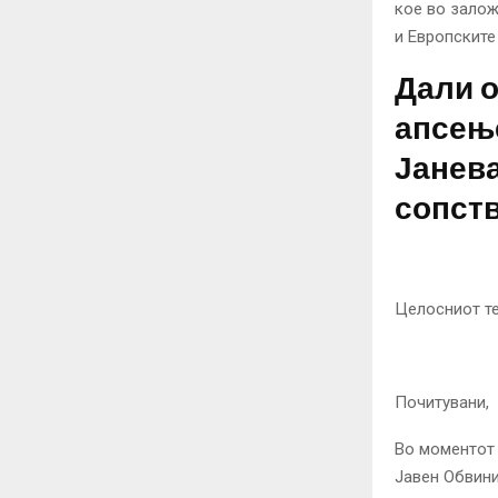
кое во залож
и Европските
Дали о
апсење
Јанева
сопств
Целосниот тек
Почитувани,
Во моментот 
Јавен Обвини