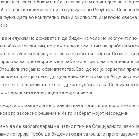
пецијален јавен обвинител ќе ја извршувам во интерес на владе
рбата против криминалот и коруцпијата во Република Северна 
а функцијата во исклутелно тешки околности и целосно свесна 
ена.
 да и служам на државата и да бидам на чело на исклучително
н обвинителски тим, истражителски тим и тим на вработени ко
и посветено ги извршуваат своите работни задачи. Со месеци 
прилози за преговорите меѓу работните групи на политичките па
Специјалното јавно обвинителство. Еве, денес ја користам прили
авноста дека јас нема да дозволам моето име да биде искори
со кое во заложништво ќе се држат судбината на Специјалното
о и Европските интеграции на мојата земја.
 мојата оставка која ќе стане активна тогаш кога политичките п
 новото законско решение и ќе го изберат мојот наследник.
авно да се заблагодарам на целиот тим на Специјалното јавно 
авме историја. Треба да бидеме горди затоа што претставуваме