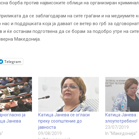
на борба против највисоките облици на организиран криминал 
приликата да се заблагодарам на сите граѓани и на медиумите к
 нас и поддршката која ја даваат се ветер во грб за одговорнат
ев и ќе останам подготвена да се борам за подобро утре на сите
верна Македонија.
Telegram
дногласно ја
Катица Јанева се огласи
Катица Јанева :
ца Јанева
преку соопштение до
злоупотребено!
јавноста
23/07/2019
а"
09/08/2019
In "Македонија"