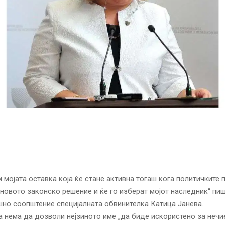
 мојата оставка која ќе стане активна тогаш кога политичките п
 новото законско решение и ќе го изберат мојот наследник“ пи
но соопштение специјалната обвинителка Катица Јанева.
а нема да дозволи нејзиното име „да биде искористено за нечи