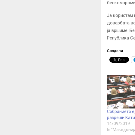
бескомпромис
Ја користам 
довербата во
ја вршиме. Б
Република Се
Сподели
Собранието е
разреши Кати
14/09/2019
In "Македониј