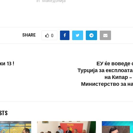
In "Македонија"
SHARE
0
и 13 !
ЕУ ќе воведе 
Турција за експлоата
на Кипар –
Министерство за 
STS