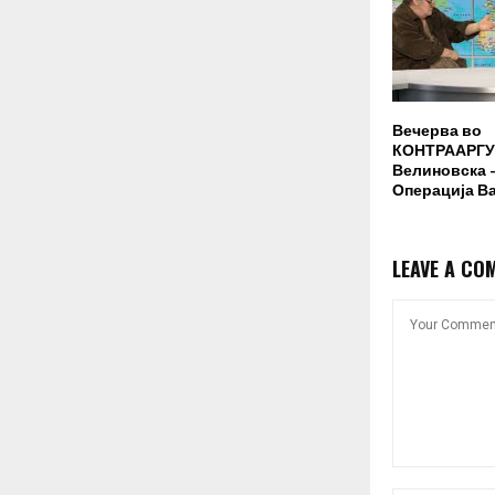
Вечерва во
КОНТРААРГУ
Велиновска –
Операција В
LEAVE A CO