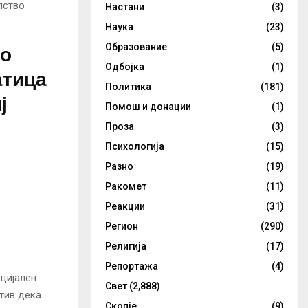
лство
Настани
(3)
Наука
(23)
со
Образование
(5)
Одбојка
(1)
атица
Политика
(181)
ј
Помош и донации
(1)
Проза
(3)
Психологија
(15)
Разно
(19)
Ракомет
(11)
Реакции
(31)
Регион
(290)
Религија
(17)
Репортажа
(4)
ецијален
Свет
(2,888)
етив дека
Скопје
(9)