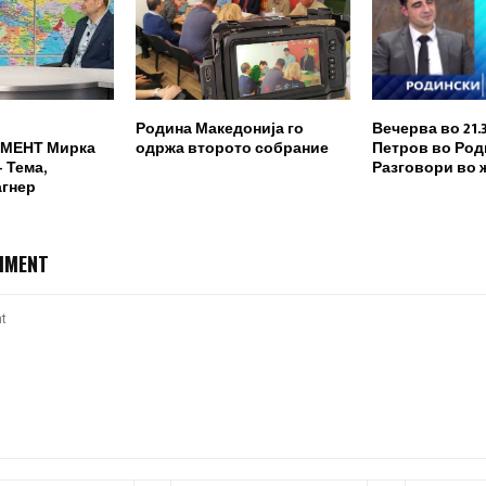
Родина Македонија го
Вечерва во 21.
МЕНТ Мирка
одржа второто собрание
Петров во Род
 Тема,
Разговори во 
агнер
MMENT