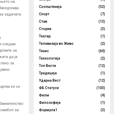
ењето на
Соопштенија
(52)
Македонија.
Спорт
(7)
за задачата
Став
(13)
Стории
(3)
Театар
(1)
и
Телевизија во Живо
(2)
ги следам
ртиите за
Тенис
(60)
ката да ја
Технологија
(2)
стено за
Топ Вести
(12)
 јавно
Традиција
(1)
Ударна Вест
(12)
артии ќе се
ФБ Статуси
(103)
Филм
(4)
Филозофија
(1)
обвинителство
 симбол за
Формула1
(3)