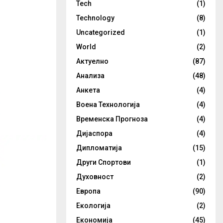
Tech
(1)
Technology
(8)
Uncategorized
(1)
World
(2)
Актуелно
(87)
Анализа
(48)
Анкета
(4)
Воена Технологија
(4)
Временска Прогноза
(4)
Дијаспора
(4)
Дипломатија
(15)
Други Спортови
(1)
Духовност
(2)
Европа
(90)
Екологија
(2)
Економија
(45)