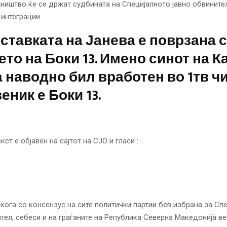
ништво ќе се држат судбината на Специјалното јавно обвините
 интеграции.
ставката на Јанева е поврзана 
то на Боки 13. Имено синот на К
 наводно бил вработен во 1тв чи
еник е Боки 13.
ст е објавен на сајтот на СЈО и гласи :
кога со консензус на сите политички партии бев избрана за Сп
тел, себеси и на граѓаните на Република Северна Македонија в