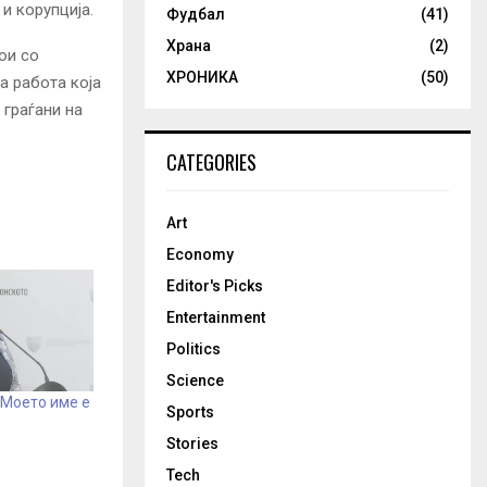
и корупција.
Фудбал
(41)
Храна
(2)
ои со
ХРОНИКА
(50)
а работа која
 граѓани на
CATEGORIES
Art
Economy
Editor's Picks
Entertainment
Politics
Science
 Моето име е
Sports
Stories
Tech