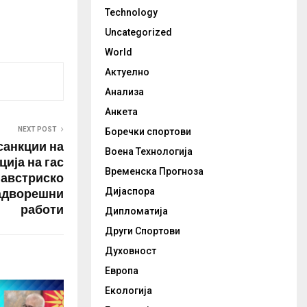
Technology
Uncategorized
World
Актуелно
Анализа
Анкета
NEXT POST
Боречки спортови
санкции на
Воена Технологија
ција на гас
Временска Прогноза
 австриско
надворешни
Дијаспора
работи
Дипломатија
Други Спортови
Духовност
Европа
Екологија