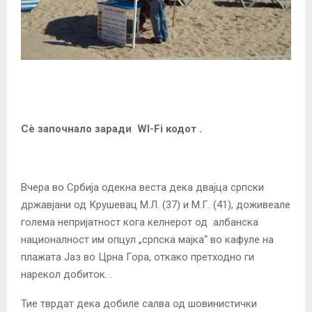
Сè започнало заради WI-Fi кодот .
Вчера во Србија одекна веста дека двајца српски
државјани од Крушевац М.Л. (37) и М.Г. (41), доживеале
голема непријатност кога келнерот од албанска
националност им опцул „српска мајка“ во кафуле на
плажата Јаз во Црна Гора, откако претходно ги
нарекол добиток. .
Тие тврдат дека добиле салва од шовинистички