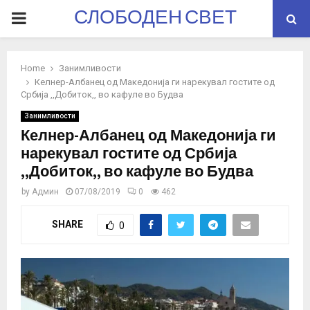
СЛОБОДЕН СВЕТ
PRIMARY
MENU
Home
Занимливости
Келнер-Албанец од Македонија ги нарекувал гостите од
Србија ,,Добиток,, во кафуле во Будва
Занимливости
Келнер-Албанец од Македонија ги
нарекувал гостите од Србија
,,Добиток,, во кафуле во Будва
by
Админ
07/08/2019
0
462
SHARE
0