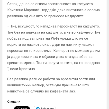
Сепак, денес се огласи сопственикот на кафулето
Кристина Маровиќ , тврдејќи дека вистината е сосема
различна од она што го пренесоа медиумите:
– Тие, всушност, го нападнаа персоналот на кафулето.
Тие беа на плажата на кафулето, а не во кафулето. Тие
побараа код за приватна Wi-Fi мрежа што не се
користи во нашиот локал, дури ни ние, ниту нашиот
персонал не го користиме. Келнерот не можеше да им
ја даде лозинката и објасни дека станува збор за
приватна мрежа. Тоа ги налути гостите, па го нападнаа
“, вели Кристина.
Без разлика дали се работи за арогантни гости или
шовинистички келнер, останува прашањето што
навистина се случило во кафеаната Јаз.
Сподели
Telegram