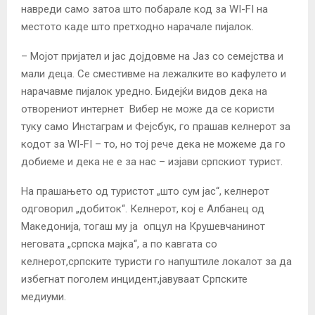
навреди само затоа што побарале код за WI-FI на
местото каде што претходно нарачале пијалок.
– Мојот пријател и јас дојдовме на Јаз со семејства и
мали деца. Се сместивме на лежалките во кафулето и
нарачавме пијалок уредно. Бидејќи видов дека на
отворениот интернет Вибер не може да се користи
туку само Инстаграм и Фејсбук, го прашав келнерот за
кодот за WI-FI – то, но тој рече дека не можеме да го
добиеме и дека не е за нас – изјави српскиот турист.
На прашањето од туристот „што сум јас“, келнерот
одговорил „добиток“. Келнерот, кој е Албанец од
Македонија, тогаш му ја опцул на Крушевчанинот
неговата „српска мајка“, а по кавгата со
келнерот,српските туристи го напуштиле локалот за да
избегнат поголем инцидент,јавуваат Српските
медиуми.