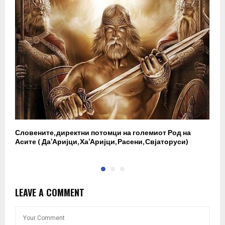
Словените, директни потомци на големиот Род на
И
Асите ( Да’Аријци, Ха’Аријци, Расени, Свјаторуси)
в
LEAVE A COMMENT