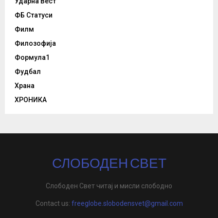
Ударна Вест
ФБ Статуси
Филм
Филозофија
Формула1
Фудбал
Храна
ХРОНИКА
СЛОБОДЕН СВЕТ
Слободен Свет читај и мисли слободно
Contact us:
freeglobe.slobodensvet@gmail.com