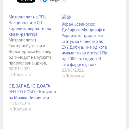
Митрополит на РПЦ:
Вакциналните QR
Зоран Јованоски:
кодови креираат нова
Добија ли Молдавија и
квази-религија
Украина кандидатски
Митрополитот
статус за членство во
Екатеринбургшки и
ЕУ? Добија. Ние од кога
Верхотуриски Евгениј,
имаме таков статус? Па
од синодот на руската
од 2005-та година. И
православна црква,
што фајде од тоа?
вели дека QR-кодовите
30/01/2022
23/06/2022
се претвораат во уште
In "Религија"
In "Колумни"
една квази-религија. Во
исто време, „системот
ОД ЗАПАД НЕ ДОАЃА
на кодови“, според него,
НИШТО НОВО – Колумна
може да остане и по
на Мишко Ливрински
надминување на
11/07/2019
пандемијата. „Јас не
In "Колумни"
сум научник. Јас сум
монах и епископ на
Црквата Христова. И