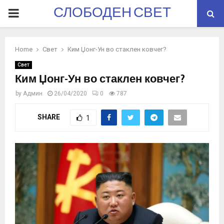
СЛОБОДЕН СВЕТ
PRIMARY
MENU
Home
Свет
Ким Џонг-Ун во стаклен ковчег?
Свет
Ким Џонг-Ун во стаклен ковчег?
by
Админ
26/04/2020
0
787
SHARE
1