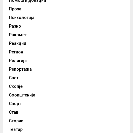
Помош и донации
Проза
Психологија
Разно
Ракомет
Реакции
Регион
Религија
Репортажа
Свет
Скопје
Соопштенија
Спорт
Став
Стории
Театар