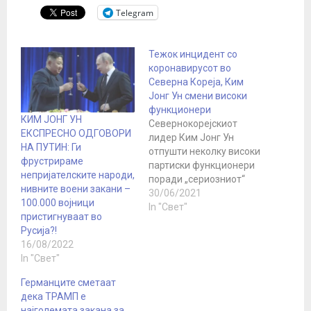
Telegram
Тежок инцидент со
коронавирусот во
Северна Кореја, Ким
Јонг Ун смени високи
функционери
КИМ ЈОНГ УН
Севернокорејскиот
ЕКСПРЕСНО ОДГОВОРИ
лидер Ким Јонг Ун
НА ПУТИН: Ги
отпушти неколку високи
фрустрираме
партиски функционери
непријателските народи,
поради „сериозниот“
нивните воени закани –
инцидент со
30/06/2021
100.000 војници
коронавирусот кој ја
In "Свет"
пристигнуваат во
загрози јавната
Русија?!
безбедност, со што се
16/08/2022
зголемија
In "Свет"
шпекулациите дека
коронавирусот ја
Германците сметаат
пробил одбраната на
дека ТРАМП е
земјата. Државната
најголемата закана за