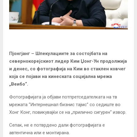
Пјонгјанг – Шпекулациите за состојбата на
севернокорејскиот лидер Ким Џонг-Ун продолжија
и денес, со фотографија на Ким во стаклен ковчег
која се појави на кинеската социјална мрежа
„Веибо“.
Фотографијата ја објави потпретседателката на тв
мрежата “Интернешнал бизнис тајмс” со седиште во
Хонг Конг, повикувајќи се на „прилично сигурен“ извор.
Сепак, не е потврдено дали фотографијата е
автентична или е монтирана.