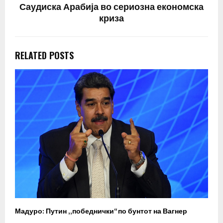
Саудиска Арабија во сериозна економска
криза
RELATED POSTS
Мадуро: Путин „победнички“ по бунтот на Вагнер
О
п