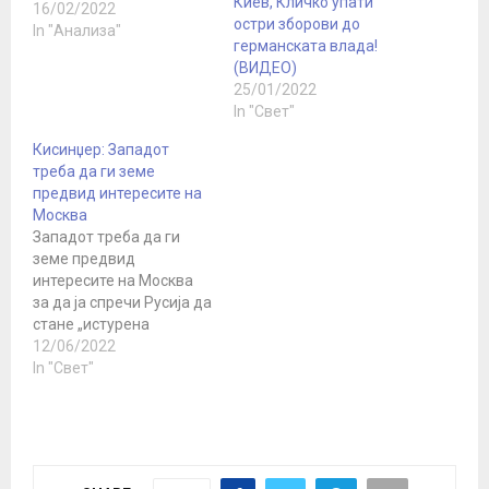
Киев, Кличко упати
се оддржа меѓународна
16/02/2022
остри зборови до
конференција на тема
In "Анализа"
германската влада!
„Геополитичката војна
(ВИДЕО)
на Западот против
25/01/2022
Русија: украинскиот
In "Свет"
случај“. На
конференцијата покрај
Кисинџер: Западот
моето присуство како
треба да ги земе
единствен новинар и
предвид интересите на
експерт од Балканот,
Москва
присуствуваа експерти,
Западот треба да ги
политиколози, новинари
земе предвид
од Русија, САД,
интересите на Москва
Германија, Италија,
за да ја спречи Русија да
Финска, Унгарија,
стане „истурена
Сингапур. Додека…
станица на Кина во
12/06/2022
Европа“,
In "Свет"
изјави поранешниот
американски државен
секретар Хенри
Кисинџер. Во интервју за
Сандеј Тајмс, Кисинџер