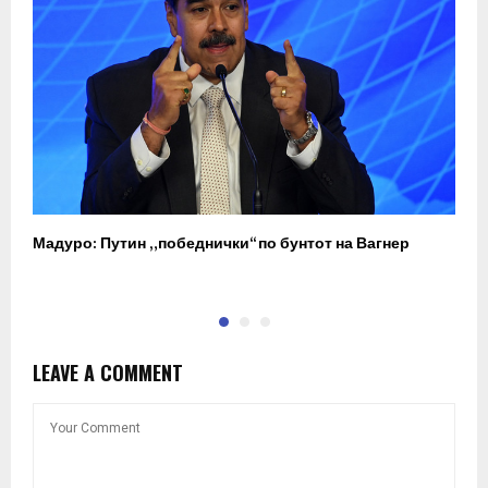
Мадуро: Путин „победнички“ по бунтот на Вагнер
О
п
LEAVE A COMMENT