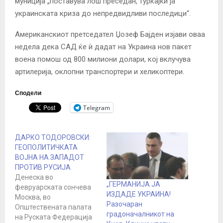
муниција „поставува лош преседан, туркајќи ја
украинската криза до непредвидливи последици“.
Американскиот претседател Џозеф Бајден изјави оваа
недела дека САД ќе ѝ дадат на Украина нов пакет
воена помош од 800 милиони долари, кој вклучува
артилерија, оклопни транспортери и хеликоптери.
Сподели
Telegram
ДАРКО ТОДОРОВСКИ:
ГЕОПОЛИТИЧКАТА
ВОЈНА НА ЗАПАДОТ
ПРОТИВ РУСИЈА
Денеска во
„ГЕРМАНИЈА ЈА
февруарската сончева
ИЗДАДЕ УКРАИНА!
Москва, во
Разочаран
Општествената палата
градоначалникот на
на Руската Федерација