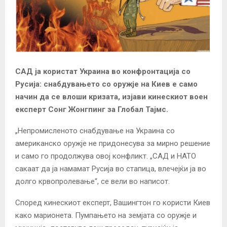
САД ја користат Украина во конфронтација со
Русија: снабдувањето со оружје на Киев е само
начин да се влоши кризата, изјави кинескиот воен
експерт Сонг Жонгпинг за Глобал Тајмс.
„Непромисленото снабдување на Украина со
американско оружје не придонесува за мирно решение
и само го продолжува овој конфликт. „САД и НАТО
сакаат да ја намамат Русија во стапица, влечејќи ја во
долго крвопролевање“, се вели во написот.
Според кинескиот експерт, Вашингтон го користи Киев
како марионета. Пумпањето на земјата со оружје и