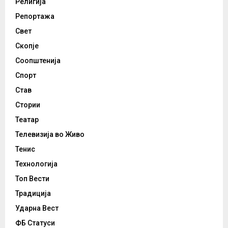
Религија
Репортажа
Свет
Скопје
Соопштенија
Спорт
Став
Стории
Театар
Телевизија во Живо
Тенис
Технологија
Топ Вести
Традиција
Ударна Вест
ФБ Статуси