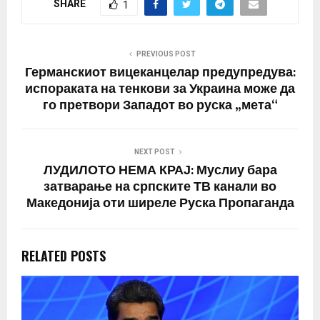
SHARE
1
го поздрави
обединетиот одговор на
НАТО на руската воена
офанзива во Украина и
PREVIOUS POST
рече дека алијансата
Германскиот вицеканцелар предупредува:
треба…
испораката на тенкови за Украина може да
го претвори Западот во руска „мета“
NEXT POST
ЛУДИЛОТО НЕМА КРАЈ: Муслиу бара
затварање на српските ТВ канали во
Македонија оти ширеле Руска Пропаганда
RELATED POSTS