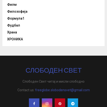
Филм
Филозофија
Формула1
Фудбал
Храна
ХРОНИКА
СЛОБОДЕН СВЕТ
Слободен Свет читај и мисли слободно
Contact us:
freeglobe.slobodensvet@gmail.com