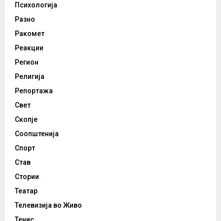
Психологија
Разно
Ракомет
Реакции
Регион
Религија
Репортажа
Свет
Скопје
Соопштенија
Спорт
Став
Стории
Театар
Телевизија во Живо
Тенис