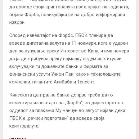
да воведе своја криптовалута пред крајот на годината,
објави Форбс, повикувајќи се на добро информирани
извори.
Според извештајот на Форбс, ПБОК планира да
воведе дигитална валута на 11 ноември, кога е ударен
ден за купување преку Интернет во Кина, и има намера
да ја дистрибуира преку најмалку седум институции,
вклучувајќи ги државните банки и фирмата за
финансиски услуги Унион Пеи, како и технолошките
компании. гигантите Алибаба и Тенсент.
Кинеската централна банка допрва треба да го
коментира извештајот на „Форбс“, но директорот на
одделот за плаќања Му Чанчун во август изјави дека
ПБОК е „речиси подготвен“ да воведе своја
криптовалута.