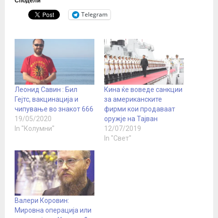
Сподели
Telegram
Леонид Савин : Бил
Кина ќе воведе санкции
Гејтс, вакцинација и
за американските
чипување во знакот 666
фирми кои продаваат
19/05/2020
оружје на Тајван
In "Колумни"
12/07/2019
In "Свет"
Валери Коровин:
Мировна операција или