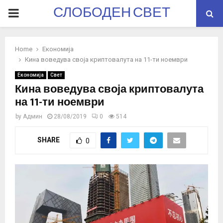
СЛОБОДЕН СВЕТ
PRIMARY
MENU
Home
Економија
Кина воведува своја криптовалута на 11-ти ноември
Економија
Свет
Кина воведува своја криптовалута
на 11-ти ноември
by
Админ
28/08/2019
0
514
SHARE
0