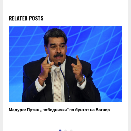
RELATED POSTS
Мадуро: Путин „победнички“ по бунтот на Вагнер
П