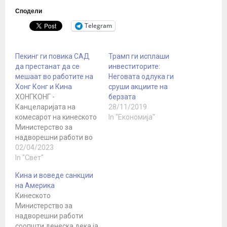
Сподели
Telegram
Пекинг ги повика САД
Трамп ги исплаши
да престанат да се
инвеститорите:
мешаат во работите на
Неговата одлука ги
Хонг Конг и Кина
сруши акциите на
ХОНГКОНГ -
берзата
Канцеларијата на
28/11/2019
комесарот на кинеското
In "Економија"
Министерство за
надворешни работи во
специјалниот
02/04/2023
административен
In "Свет"
регион Хонг Конг ги
Кина и воведе санкции
повика САД да
на Америка
престанат да се мешаат
Кинеското
во работите на Хонг
Министерство за
Конг и во внатрешните
надворешни работи
работи на Кина во која
соопшти денеска дека ја