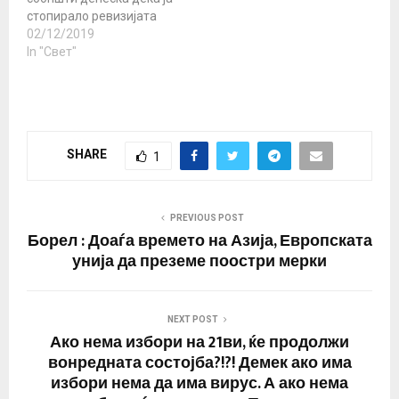
било форма.
стопирало ревизијата
Портпаролот на таа
на барањата за воени
02/12/2019
канцеларија го изјави
бродови и авиони на
In "Свет"
ова во саботата како…
САД да го посетат Хонг
Конг како одговор на
законот донесен во
Конгресот за поддршка
на демонстрантите на
SHARE
1
таа територија. Во
соопштението се вели
дека кинеската
администрација исто
PREVIOUS POST
така ја санкционирала…
Борел : Доаѓа времето на Азија, Европската
унија да преземе поостри мерки
NEXT POST
Ако нема избори на 21ви, ќе продолжи
вонредната состојба?!?! Демек ако има
избори нема да има вирус. А ако нема