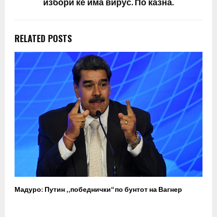
избори ќе има вирус. По казна.
RELATED POSTS
Мадуро: Путин „победнички“ по бунтот на Вагнер
О
п