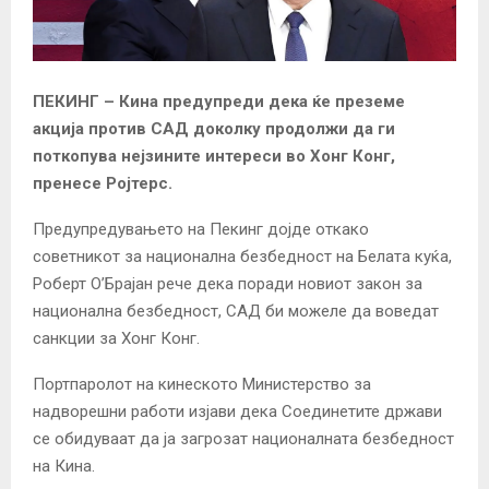
ПЕКИНГ – Кина предупреди дека ќе преземе
акција против САД доколку продолжи да ги
поткопува нејзините интереси во Хонг Конг,
пренесе Ројтерс.
Предупредувањето на Пекинг дојде откако
советникот за национална безбедност на Белата куќа,
Роберт О’Брајан рече дека поради новиот закон за
национална безбедност, САД би можеле да воведат
санкции за Хонг Конг.
Портпаролот на кинеското Министерство за
надворешни работи изјави дека Соединетите држави
се обидуваат да ја загрозат националната безбедност
на Кина.