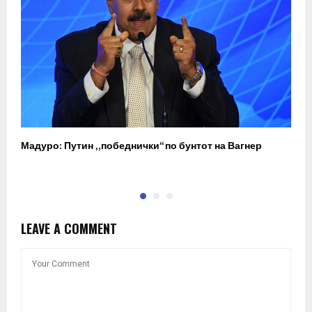
Мадуро: Путин „победнички“ по бунтот на Вагнер
О
п
LEAVE A COMMENT