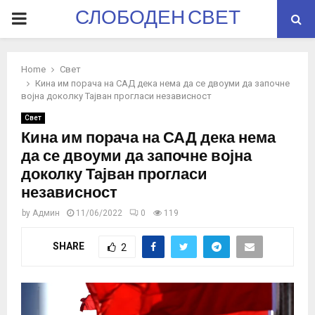
СЛОБОДЕН СВЕТ
PRIMARY
MENU
Home
Свет
Кина им порача на САД дека нема да се двоуми да започне
војна доколку Тајван прогласи независност
Свет
Кина им порача на САД дека нема
да се двоуми да започне војна
доколку Тајван прогласи
независност
by
Админ
11/06/2022
0
119
SHARE
2