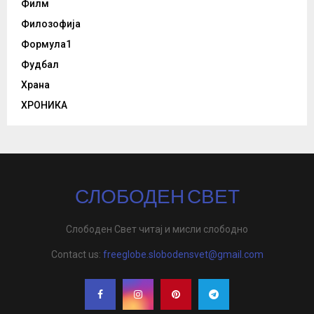
Филм
Филозофија
Формула1
Фудбал
Храна
ХРОНИКА
СЛОБОДЕН СВЕТ
Слободен Свет читај и мисли слободно
Contact us:
freeglobe.slobodensvet@gmail.com