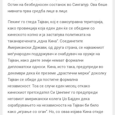
Остин на безбедносен состанок во Сингапур. Ова беше
нивната прва средба лице в лице.
Пекинг го гледа Тајван, кој е самоуправна територија,
како провинција која еден ден ќе се обедини со
кинеското копно и ја застапува политиката на
таканаречената „една Кина“. Соединетите
Американски Држави, од друга страна, се најважниот
меѓународен поддржувач и снабдувач на оружје на
Тајван, иако двете земји немаат формални
дипломатски односи. Кина, исто така, предупреди во
декември дека ќе преземе „драстични мерки“ доколку
Тајван се обиде да постигне формална
независност. Тоа се случи еден месец откако
кинескиот претседател Си Џинпинг го предупреди
неговиот американски колега Џо Бајден дека
охрабрувањето на независноста на Тајван би било
како „играње со оган“. Но, со оваа изјава Кина отиде