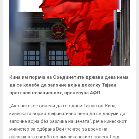
Кина им порача на Соединетите држави дека нема
да се колеба да започне војна доколку Тајван
прогласи независност, пренесува
АФП
.
„Ако некој се осмели да го одвои Тајван од Кина,
кинеската војска дефинитивно нема да се двоуми да
започне војна без разлика на цената“, рече кинескиот
министер за одбрана Веи Фенгхе за време на
вчерашната средба со американскиот колега Лојд