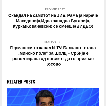
PREVIOUS POST
Скандал на самитот на ЈИЕ: Рама ја нарече
Македонија,Идна западна Бугарија,
Ќурка(Ковачевски) се смееше(ВИДЕО)
NEXT POST
Германски тв канал N-TV: Балканот стана
„минско поле“ за Шолц – Србија е
револтирана од повикот да го признае
Косово
RELATED POSTS