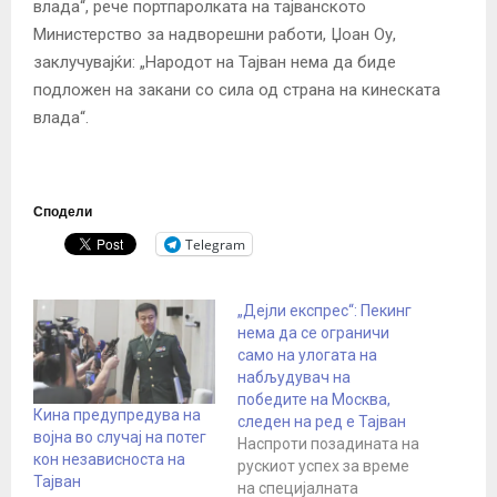
влада“, рече портпаролката на тајванското
Министерство за надворешни работи, Џоан Оу,
заклучувајќи: „Народот на Тајван нема да биде
подложен на закани со сила од страна на кинеската
влада“.
Сподели
Telegram
„Дејли експрес“: Пекинг
нема да се ограничи
само на улогата на
набљудувач на
победите на Москва,
Кина предупредува на
следен на ред е Тајван
војна во случај на потег
Наспроти позадината на
кон независноста на
рускиот успех за време
Тајван
на специјалната