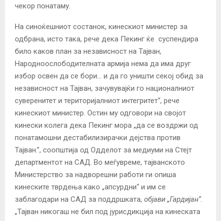
чекор понатаму.
На синоќешниот состанок, кинескиот министер за
одбрана, исто така, рече дека Пекинг ќе суспендира
било каков план за независност на Тајван,
Народноослободителната армија нема да има друг
избор освен да се бори… и да го уништи секој обид за
независност на Тајван, зачувувајќи го националниот
суверенитет и територијалниот интегритет“, рече
кинескиот министер. Остин му одговори на својот
кинески колега дека Пекинг мора „да се воздржи од
понатамошни дестабилизирачки дејства против
Тајван.”, соопштија од Одделот за медиуми на Стејт
департментот на САД. Во меѓувреме, тајванското
Министерство за надворешни работи ги опиша
кинеските тврдења како „апсурдни“ и им се
заблагодари на САД за поддршката,
објави „Гардијан“.
„Тајван никогаш не бил под јурисдикција на кинеската