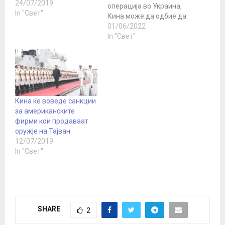
24/07/2019
операција во Украина,
In "Свет"
Кина може да одбие да
го поднесе губењето на
01/06/2022
лицето и улогата на
In "Свет"
набљудувач на
победите на
Москва. Според „Дејли
експрес“, Пекинг не сака
да се појави во очите на
целиот свет исплашен
Кина ќе воведе санкции
од заканите на Бајден
за американските
за интервенција,…
фирми кои продаваат
оружје на Тајван
12/07/2019
In "Свет"
SHARE
2