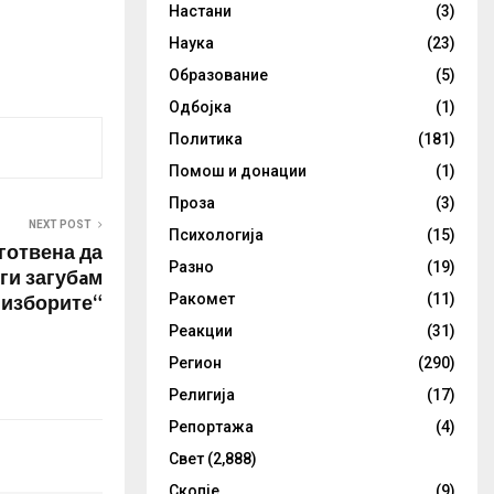
Настани
(3)
Наука
(23)
Образование
(5)
Одбојка
(1)
Политика
(181)
Помош и донации
(1)
Проза
(3)
NEXT POST
Психологија
(15)
готвена да
Разно
(19)
 ги загубaм
изборите“
Ракомет
(11)
Реакции
(31)
Регион
(290)
Религија
(17)
Репортажа
(4)
Свет
(2,888)
Скопје
(9)