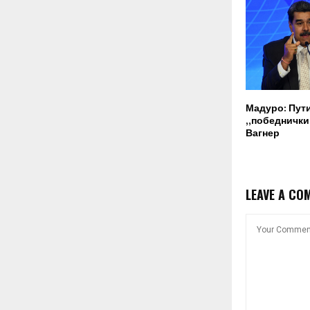
Мадуро: Пут
„победнички“
Вагнер
LEAVE A CO