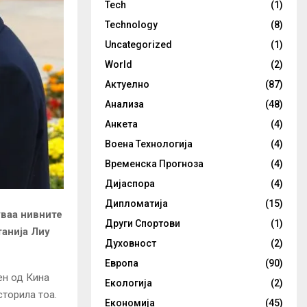
Tech
(1)
Technology
(8)
Uncategorized
(1)
World
(2)
Актуелно
(87)
Анализа
(48)
Анкета
(4)
Воена Технологија
(4)
Временска Прогноза
(4)
Дијаспора
(4)
Дипломатија
(15)
уваа нивните
Други Спортови
(1)
танија Лиу
Духовност
(2)
Европа
(90)
ен од Кина
Екологија
(2)
сторила тоа.
Економија
(45)