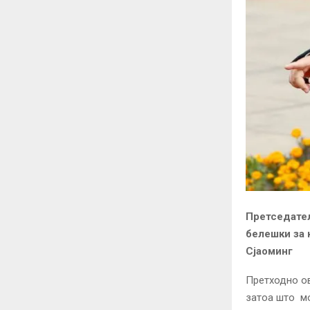
Претседател
белешки за 
Сјаоминг
Претходно ов
затоа што мо