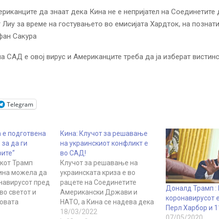
ериканците да знаат дека Кина не е непријател на Соединетите 
Лиу за време на гостувањето во емисијата Хардток, на познат
фан Сакура
на САД е овој вирус и Американците треба да ја изберат вистинс
Telegram
а е подготвена
Кина: Клучот за решавање
 за да ги
на украинскиот конфликт е
рите“
во САД!
кот Трамп
Клучот за решавање на
Кина можела да
украинската криза е во
онавирусот пред
рацете на Соединетите
Доналд Трамп :
во светот и
Американски Држави и
коронавирусот е
говата
НАТО, а Кина се надева дека
Перл Харбор и 
ја спроведува
Соединетите Држави можат
18/03/2022
07/05/2020