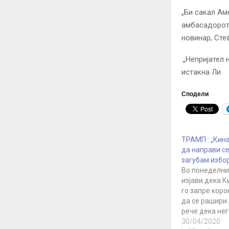
„Би сакал Ам
амбасадорот 
новинар, Сте
.
„Непријател 
истакна Ли
Сподели
ТРАМП : „Кин
да направи се
загубaм избо
Во понеделни
изјави дека 
го запре кор
да се рашири 
рече дека не
администраци
30/04/2020