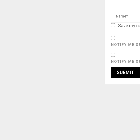
Save my na
NOTIFY ME O
NOTIFY ME O