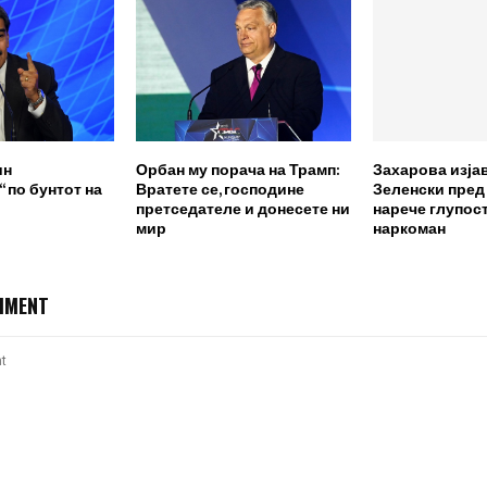
ин
Орбан му порача на Трамп:
Захарова изја
 по бунтот на
Вратете се, господине
Зеленски пред
претседателе и донесете ни
нарече глупост
мир
наркоман
MMENT