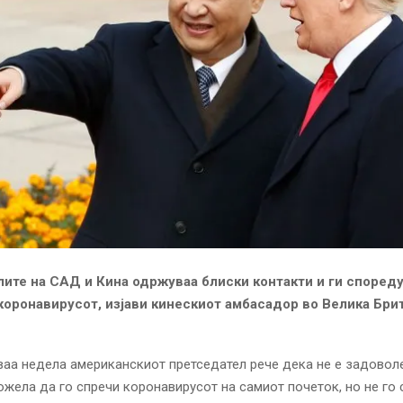
ите на САД и Кинa одржуваа блиски контакти и ги според
коронавирусот, изјави кинескиот амбасадор во Велика Бри
аа недела американскиот претседател рече дека не е задовол
жела да го спречи коронавирусот на самиот почеток, но не го 