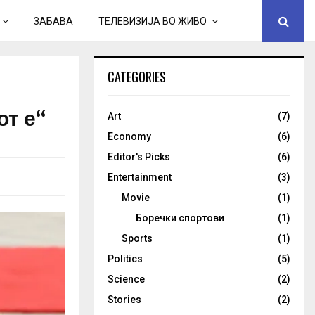
ЗАБАВА
ТЕЛЕВИЗИЈА ВО ЖИВО
CATEGORIES
от е“
Art
(7)
Economy
(6)
Editor's Picks
(6)
Entertainment
(3)
Movie
(1)
Боречки спортови
(1)
Sports
(1)
Politics
(5)
Science
(2)
Stories
(2)