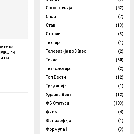
Соопштенија
(52)
Спорт
(7)
Став
(13)
Стории
(3)
Театар
(1)
вите на
Телевизија во Живо
(2)
 МКС ги
и на
Тенис
(60)
Технологија
(2)
Топ Вести
(12)
Традиција
(1)
Ударна Вест
(12)
ФБ Статуси
(103)
Филм
(4)
Филозофија
(1)
Формула1
(3)