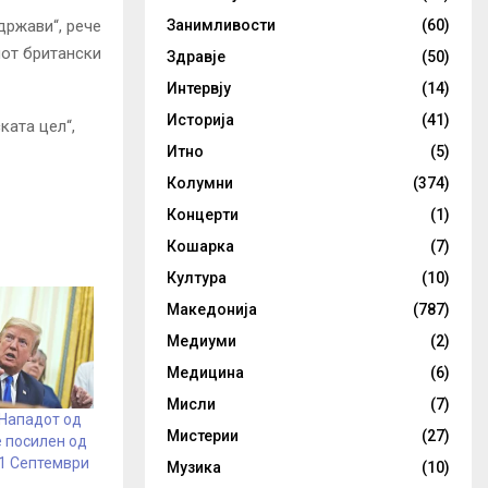
Занимливости
(60)
држави“, рече
иот британски
Здравје
(50)
Интервју
(14)
Историја
(41)
ката цел“,
Итно
(5)
Колумни
(374)
Концерти
(1)
Кошарка
(7)
Култура
(10)
Македонија
(787)
Медиуми
(2)
Медицина
(6)
Мисли
(7)
 Нападот од
Мистерии
(27)
 посилен од
11 Септември
Музика
(10)