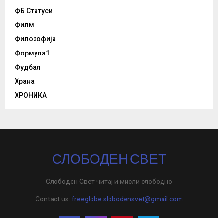
ФБ Статуси
Филм
Филозофија
Формула1
Фудбал
Храна
ХРОНИКА
СЛОБОДЕН СВЕТ
Слободен Свет читај и мисли слободно
Contact us:
freeglobe.slobodensvet@gmail.com