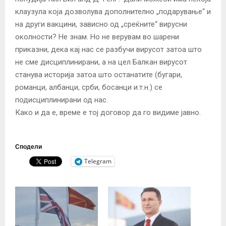
клаузула која дозволува дополнително „подарување“ и
на други вакцини, зависно од „среќните“ вирусни
околности? Не знам. Но не верувам во шарени
приказни, дека кај нас се разбучи вирусот затоа што
не сме дисциплинирани, а на цел Балкан вирусот
станува историја затоа што останатите (бугари,
романци, албанци, срби, босанци и.т.н.) се
подисциплинирани од нас.
Како и да е, време е тој договор да го видиме јавно.
Сподели
Telegram