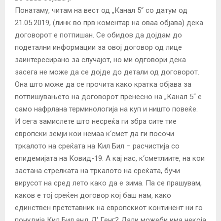
Понатаму, читам на вест од „Канал 5“ со датум од
21.05.2019, (линк во прв коментар на оваа објава) дека
договорот е потпишан. Се обидов да дојдам до
подетални информации за овој договор од лице
заинтересирано за случајот, но ми одговори дека
засега не може да се дојде до детали од договорот.
Она што може да се прочита како кратка објава за
потпишувањето на договорот пренесно на „Канал 5“ е
само нафрлана терминологија на куп и ништо повеќе.
И сега замислете што несреќа ги збра сите тие
европски земји кои немаа к‘смет да ги посочи
тркалото на среќата на Кил Бил – расчистија со
епидемијата на Ковид-19. А кај нас, к‘сметлиите, на кои
застана стрелката на тркалото на среќата, бучи
вирусот на сред лето како да е зима. Па се прашувам,
каков е тој среќен договор кој баш нам, како
единствен претставник на европскиот континент ни го
понудија Кил Бил анд Д‘ Генг? Дали можеби има некоја