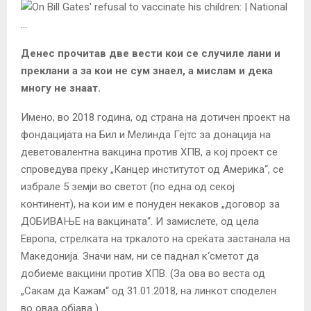
Денес прочитав две вести кои се случиле лани и
преклани а за кои не сум знаел, а мислам и дека
многу не знаат.
Имено, во 2018 година, од страна на дотичен проект на
фондацијата на Бил и Мелинда Гејтс за донација на
деветовалентна вакцина против ХПВ, а кој проект се
спроведува преку „Канцер институтот од Америка“, се
избрале 5 земји во светот (по една од секој
континент), на кои им е понуден некаков „договор за
ДОБИВАЊЕ на вакцината“. И замислете, од цела
Европа, стрелката на тркалото на среќата застанала на
Македонија. Значи нам, ни се паднал к‘сметот да
добиеме вакцини против ХПВ. (За ова во веста од
„Сакам да Кажам“ од 31.01.2018, на линкот споделен
во оваа објава ).