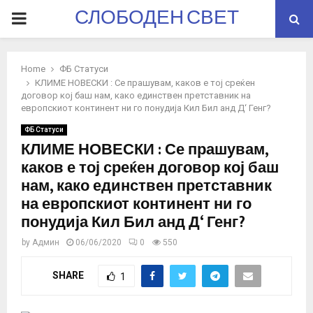
СЛОБОДЕН СВЕТ
PRIMARY
MENU
Home
ФБ Статуси
КЛИМЕ НОВЕСКИ : Се прашувам, каков е тој среќен
договор кој баш нам, како единствен претставник на
европскиот континент ни го понудија Кил Бил анд Д‘ Генг?
ФБ Статуси
КЛИМЕ НОВЕСКИ : Се прашувам,
каков е тој среќен договор кој баш
нам, како единствен претставник
на европскиот континент ни го
понудија Кил Бил анд Д‘ Генг?
by
Админ
06/06/2020
0
550
SHARE
1