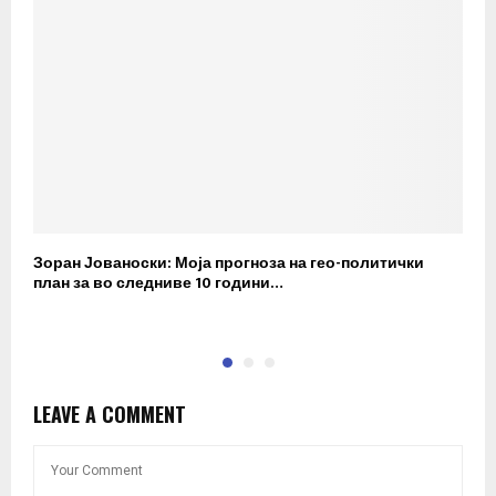
Зоран Јованоски: Моја прогноза на гео-политички
П
план за во следниве 10 години…
р
LEAVE A COMMENT