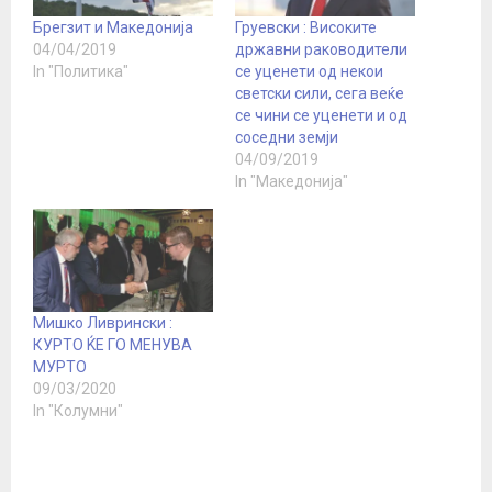
Брегзит и Македонија
Груевски : Високите
04/04/2019
државни раководители
In "Политика"
се уценети од некои
светски сили, сега веќе
се чини се уценети и од
соседни земји
04/09/2019
In "Македонија"
Мишко Ливрински :
КУРТО ЌЕ ГО МЕНУВА
МУРТО
09/03/2020
In "Колумни"