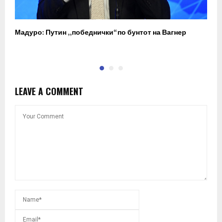
Мадуро: Путин „победнички“ по бунтот на Вагнер
О
п
LEAVE A COMMENT