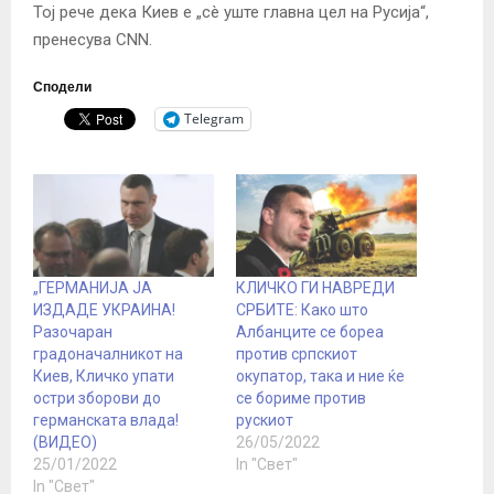
Тој рече дека Киев е „сè уште главна цел на Русија“,
пренесува CNN.
Сподели
Telegram
„ГЕРМАНИЈА ЈА
КЛИЧКО ГИ НАВРЕДИ
ИЗДАДЕ УКРАИНА!
СРБИТЕ: Како што
Разочаран
Албанците се бореа
градоначалникот на
против српскиот
Киев, Кличко упати
окупатор, така и ние ќе
остри зборови до
се бориме против
германската влада!
рускиот
(ВИДЕО)
26/05/2022
25/01/2022
In "Свет"
In "Свет"