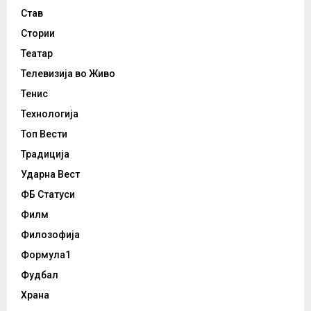
Став
Стории
Театар
Телевизија во Живо
Тенис
Технологија
Топ Вести
Традиција
Ударна Вест
ФБ Статуси
Филм
Филозофија
Формула1
Фудбал
Храна