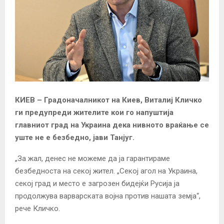
КИЕВ
– Градоначалникот на Киев, Виталиј Кличко
ги предупреди жителите кои го напуштија
главниот град на Украина дека нивното враќање се
уште не е безбедно, јави Танјуг.
„За жал, денес не можеме да ја гарантираме
безбедноста на секој жител. „Секој агол на Украина,
секој град и место е загрозен бидејќи Русија ја
продолжува варварската војна против нашата земја“,
рече Кличко.