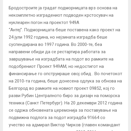
Бродостроите ја градат подморницата врз основа на
некомплетно изградениот подводен крстосувач на
нуклеарен погон на проектот 949А
“Антеј”. Подморницата беше поставена како проект на
24 јули 1992 година, но нејзината изградба беше
суспендирана во 1997 година. Во 2000-те, беа
направени обиди да се рестартира работата за
завршување на изградбата на подот во рамките на
подобрениот Проект 949AM, но недостигот на
финансирање го опструираше овој обид . Во почетокот
на 2010-та година, беше донесена одлука за обнова на
Белгород во рамките на новиот проект 09852, кој го
разви Рубин Централното биро за дизајн на поморска
техника (Санкт Петербург). На 20 декември 2012 година
се одржа обновената церемонија за поставување на
подвижна подлога за подот изградба 91664 со
учество на адмирал Виктор Чирков (главен командант