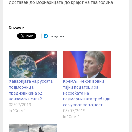
доставен до морнарицата до крајот на таа година.
Сподели
Telegram
Хаваријата на руската
Кремљ : Некои врвни
подморница
тајни податоци за
предизвикана од
несреќата на
вонземска сила?
подморницата треба да
03/07/2019
се чуваат во тајност
In "Свет"
03/07/2019
In "Свет"