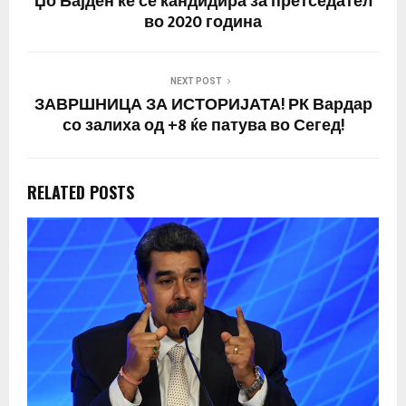
Џо Бајден ќе се кандидира за претседател
во 2020 година
NEXT POST
ЗАВРШНИЦА ЗА ИСТОРИЈАТА! РК Вардар
со залиха од +8 ќе патува во Сегед!
RELATED POSTS