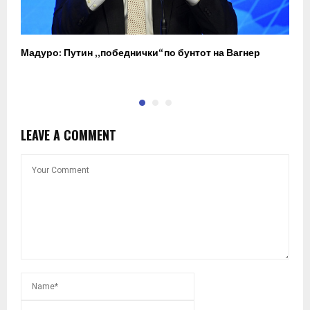
Мадуро: Путин „победнички“ по бунтот на Вагнер
О
п
LEAVE A COMMENT