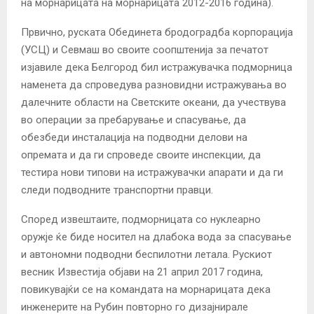
на морнарицата на морнарицата 2012-2016 година).
Првично, руската Обединета бродоградба корпорација
(УСЦ) и Севмаш во своите соопштенија за печатот
изјавиле дека Белгород бил истражувачка подморница
наменета да спроведува разновидни истражувања во
далечните области на Светските океани, да учествува
во операции за пребарување и спасување, да
обезбеди инсталација на подводни делови на
опремата и да ги спроведе своите инспекции, да
тестира нови типови на истражувачки апарати и да ги
следи подводните транспортни правци.
Според извештаите, подморницата со нуклеарно
оружје ќе биде носител на длабока вода за спасување
и автономни подводни беспилотни летала. Рускиот
весник Известија објави на 21 април 2017 година,
повикувајќи се на командата на морнарицата дека
инженерите на Рубин повторно го дизајнирале