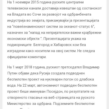
На 1 ноември 2015 година руските централни
телевизиски канали доставија извештаи од состанокот
на Владата во Сочи за развојот на одбранбената
индустрија во земјата, прикажувајќи ја презентацијата
на “повеќенаменскиот систем за океанот-статус 6”,
назначен за “напад на непријателски важни крајбрежни
економски објекти “. Презентацијата укажа на
подморниците Белгород и Хабаровск кои беа
изградени како носители на овој систем. Не следеа
официјални коментари.
На 1 март 2018 година, рускиот претседател Владимир
Путин објави дека Русија создала подводнен
беспилотен проект на нуклеарен погон со длабока
вода. На 22 март, автономниот подводен беспилотен
проект беше именуван Посејдон, по резултатите на
отвореното гласање на веб-страницата на руското
Министерство за одбрана. Подземните беспилотни