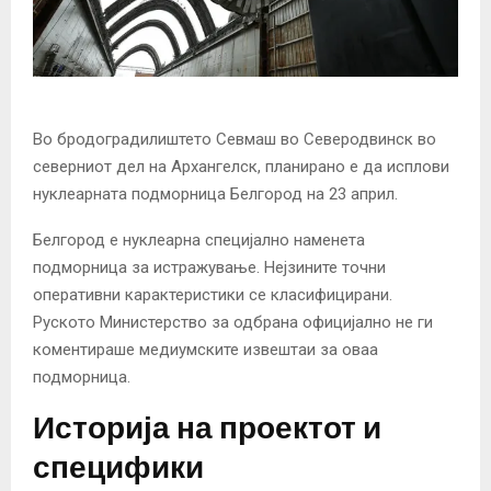
Во бродоградилиштето Севмаш во Северодвинск во
северниот дел на Архангелск, планирано е да исплови
нуклеарната подморница Белгород на 23 април.
Белгород е нуклеарна специјално наменета
подморница за истражување. Нејзините точни
оперативни карактеристики се класифицирани.
Руското Министерство за одбрана официјално не ги
коментираше медиумските извештаи за оваа
подморница.
Историја на проектот и
специфики