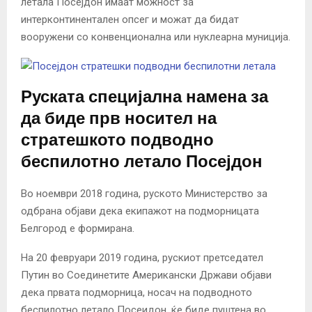
летала Посејдон имаат можност за
интерконтинентален опсег и можат да бидат
вооружени со конвенционална или нуклеарна муниција.
Руската специјална намена за
да биде прв носител на
стратешкото подводно
беспилотно летало Посејдон
Во ноември 2018 година, руското Министерство за
одбрана објави дека екипажот на подморницата
Белгород е формирана.
На 20 февруари 2019 година, рускиот претседател
Путин во Соединетите Американски Држави објави
дека првата подморница, носач на подводното
беспилотно летало Посеидон, ќе биде пуштена во