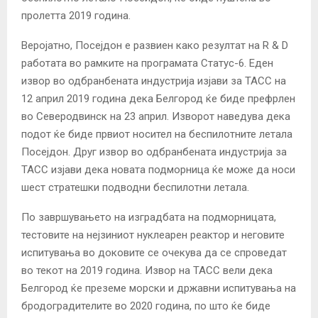
пролетта 2019 година.
Веројатно, Посејдон е развиен како резултат на R & D
работата во рамките на програмата Статус-6. Еден
извор во одбранбената индустрија изјави за ТАСС на
12 април 2019 година дека Белгород ќе биде префрлен
во Северодвинск на 23 април. Изворот наведува дека
подот ќе биде првиот носител на беспилотните летала
Посејдон. Друг извор во одбранбената индустрија за
ТАСС изјави дека новата подморница ќе може да носи
шест стратешки подводни беспилотни летала.
По завршувањето на изградбата на подморницата,
тестовите на нејзиниот нуклеарен реактор и неговите
испитувања во доковите се очекува да се спроведат
во текот на 2019 година. Извор на ТАСС вели дека
Белгород ќе преземе морски и државни испитувања на
бродоградителите во 2020 година, по што ќе биде