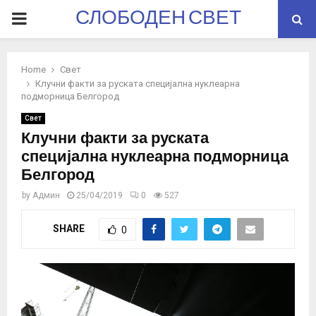
СЛОБОДЕН СВЕТ
PRIMARY
MENU
Home
Свет
Клучни факти за руската специјална нуклеарна
подморница Белгород
Свет
Клучни факти за руската
специјална нуклеарна подморница
Белгород
by
Админ
25/04/2019
0
527
SHARE
0