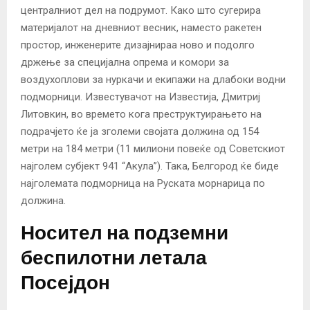
централниот дел на подрумот. Како што сугерира
материјалот на дневниот весник, наместо ракетен
простор, инженерите дизајнираа ново и подолго
држење за специјална опрема и комори за
воздухоплови за нуркачи и екипажи на длабоки водни
подморници. Известувачот на Известија, Дмитриј
Литовкин, во времето кога преструктуирањето на
подрачјето ќе ја зголеми својата должина од 154
метри на 184 метри (11 милиони повеќе од Советскиот
најголем субјект 941 “Акула”). Така, Белгород ќе биде
најголемата подморница на Руската морнарица по
должина.
Носител на подземни
беспилотни летала
Посејдон