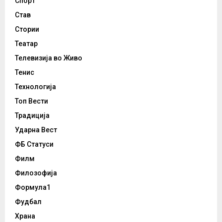
Спорт
Став
Стории
Театар
Телевизија во Живо
Тенис
Технологија
Топ Вести
Традиција
Ударна Вест
ФБ Статуси
Филм
Филозофија
Формула1
Фудбал
Храна